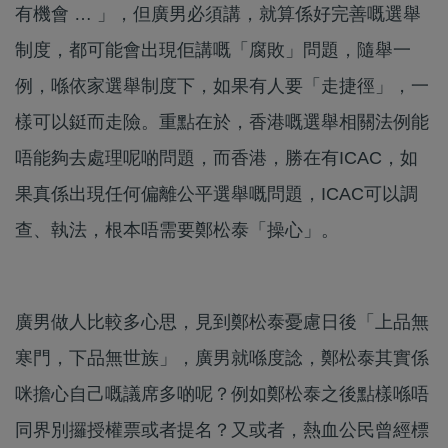
有機會 … 」，但廣男必須講，就算係好完善嘅選舉
制度，都可能會出現佢講嘅「腐敗」問題，隨舉一
例，喺依家選舉制度下，如果有人要「走捷徑」，一
樣可以鋌而走險。重點在於，香港嘅選舉相關法例能
唔能夠去處理呢啲問題，而香港，勝在有ICAC，如
果真係出現任何偏離公平選舉嘅問題，ICAC可以調
查、執法，根本唔需要鄭松泰「操心」。
廣男做人比較多心思，見到鄭松泰憂慮日後「上品無
寒門，下品無世族」，廣男就喺度諗，鄭松泰其實係
咪擔心自己嘅議席多啲呢？例如鄭松泰之後點樣喺唔
同界別攞授權票或者提名？又或者，熱血公民曾經標