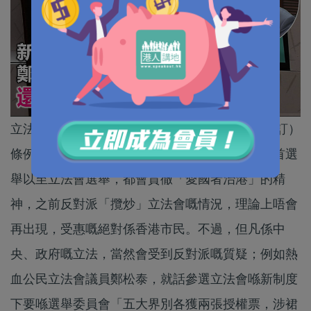
立法會三讀通過《2021年完善選舉制度（綜合修訂）
條例草案》，簡單嚟講，相關立法就係不論係特首選
舉以至立法會選舉，都會貫徹「愛國者治港」的精
神，之前反對派「攬炒」立法會嘅情況，理論上唔會
再出現，受惠嘅絕對係香港市民。不過，但凡係中
央、政府嘅立法，當然會受到反對派嘅質疑；例如熱
血公民立法會議員鄭松泰，就話參選立法會喺新制度
下要喺選舉委員會「五大界別各獲兩張授權票，涉裙