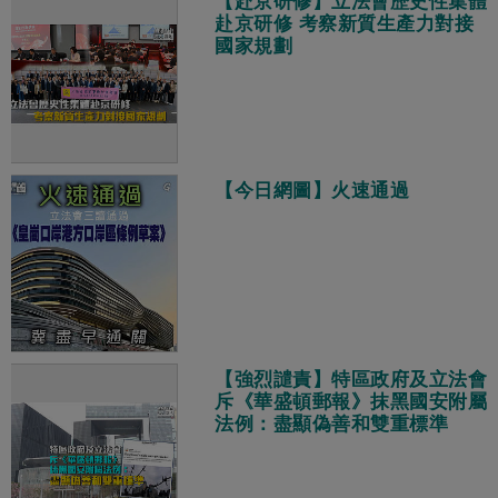
【赴京研修】立法會歷史性集體
赴京研修 考察新質生產力對接
國家規劃
【今日網圖】火速通過
【強烈譴責】特區政府及立法會
斥《華盛頓郵報》抹黑國安附屬
法例：盡顯偽善和雙重標準