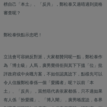
榜自己「本土」、「反共」，鄭松泰又過唔過到資格
審查呢？
鄭松泰快點示忠吧！
立法會可容納反對派，大家都贊同呢一點，鄭松泰作
為「博士級」人馬，廣男覺得佢與其下下搵「位」批
評政府或中央嘅方案，不如佢認真諗下，點樣先可以
令人信服鄭松泰係一個「愛國者」呢？以前「本
土」、「反共」，當然唔代表依家都係，只不過如果
有人係「扮愛國」、「博入閘」，廣男喺度諗，各界