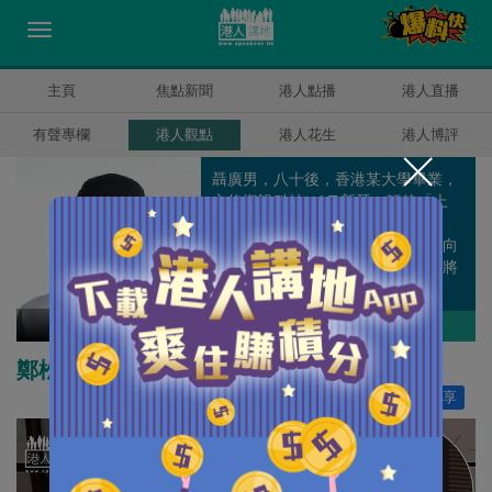
主頁
焦點新聞
港人點播
港人直播
有聲專欄
港人觀點
港人花生
港人博評
聶廣男，八十後，香港某大學畢業，
主修資訊科技，I.T.新晉，靜待「上
位」機會。對社會有不滿，未能置
業，但比上不足，比下又有餘。傾向
建設多於破壞，亦相信積極建言比將
一切推倒來得實際。
聶廣男
作者其他博評
鄭松泰在擔心什麼？
讚好
19
分享