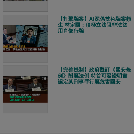
【打擊騙案】AI深偽技術騙案頻
生 林定國：積極立法阻非法盜
用肖像行騙
【完善機制】政府擬訂《國安條
例》附屬法例 特首可發證明書
認定某刑事罪行屬危害國安