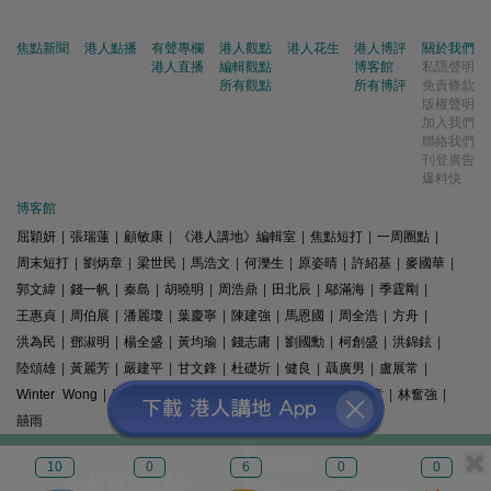
焦點新聞
港人點播
有聲專欄
港人觀點
港人花生
港人博評
關於我們
港人直播
編輯觀點
博客館
私隱聲明
所有觀點
所有博評
免責條款
版權聲明
加入我們
聯絡我們
刊登廣告
爆料快
博客館
屈穎妍
|
張瑞蓮
|
顧敏康
|
《港人講地》編輯室
|
焦點短打
|
一周圈點
|
周末短打
|
劉炳章
|
梁世民
|
馬浩文
|
何濼生
|
原姿晴
|
許紹基
|
麥國華
|
郭文緯
|
錢一帆
|
秦島
|
胡曉明
|
周浩鼎
|
田北辰
|
鄔滿海
|
季霆剛
|
王惠貞
|
周伯展
|
潘麗瓊
|
葉慶寧
|
陳建強
|
馬恩國
|
周全浩
|
方舟
|
洪為民
|
鄧淑明
|
楊全盛
|
黃均瑜
|
錢志庸
|
劉國勳
|
柯創盛
|
洪錦鉉
|
陸頌雄
|
黃麗芳
|
嚴建平
|
甘文鋒
|
杜礎圻
|
健良
|
聶廣男
|
盧展常
|
Winter Wong
|
K2
|
梁文新
|
羅崑
|
姚銘
|
陳志豪
|
精選文章
|
林奮強
|
囍雨
© 港人講地
10
0
6
0
0
電郵: speakout@speakout.hk