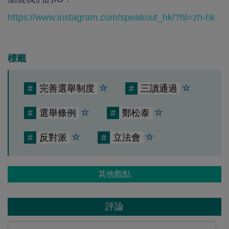
https://www.instagram.com/speakout_hk/?hl=zh-hk
標籤
#
完善選舉制度
#
三讀通過
#
選舉條例
#
鄭松泰
#
反對派
#
立法會
其他觀點
評論