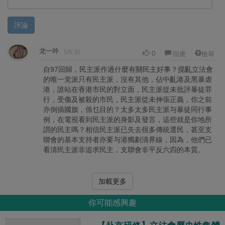
評論
龙一吟
5年前
0
回應
檢舉
自97回歸，民主派作過什麼有關民主好事？搅亂立法會
的唯一党派只有民主派，沒有其他，佔中亂港及黑暴虐
港，誰站在香港市民的對立面，民主派從未批評暴徒罪
行，受傷及被殺的市民，民主派從未伸張正義，你之前
亦倒插國旗，係乜目的？太多太多民主派与暴徒同行事
例，在電視看到民主派的身影及發言，這些就是你地所
謂的民主嗎？相信民主派已失去很多傳統選民，甚至支
聯會的基本支持者亦要与港獨劃清界線，因為，他們已
看清民主派非追求民主，支聯會非平反六四的本質。
加載更多
你可能感興趣