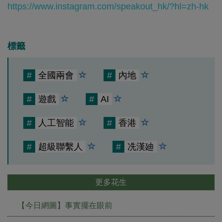
https://www.instagram.com/speakout_hk/?hl=zh-hk
標籤
#
全國兩會
#
內地
#
遊戲
#
AI
#
人工智能
#
香港
#
超級聯繫人
#
冼漢廸
更多花生
【今日網圖】事實擺在眼前