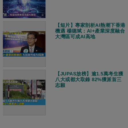
【短片】專家剖析AI熱潮下香港
機遇 楊德斌：AI+產業深度融合
大灣區可成AI高地
【JUPAS放榜】逾1.5萬考生獲
八大或都大取錄 82%獲派首三
志願