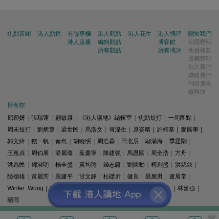
焦點新聞
港人點播
有聲專欄
港人觀點
港人花生
港人博評
關於我們
港人直播
編輯觀點
博客館
私隱聲明
所有觀點
所有博評
免責條款
版權聲明
加入我們
聯絡我們
刊登廣告
爆料快
博客館
屈穎妍
|
張瑞蓮
|
顧敏康
|
《港人講地》編輯室
|
焦點短打
|
一周圈點
|
周末短打
|
劉炳章
|
梁世民
|
馬浩文
|
何濼生
|
原姿晴
|
許紹基
|
麥國華
|
郭文緯
|
錢一帆
|
秦島
|
胡曉明
|
周浩鼎
|
田北辰
|
鄔滿海
|
季霆剛
|
王惠貞
|
周伯展
|
潘麗瓊
|
葉慶寧
|
陳建強
|
馬恩國
|
周全浩
|
方舟
|
洪為民
|
鄧淑明
|
楊全盛
|
黃均瑜
|
錢志庸
|
劉國勳
|
柯創盛
|
洪錦鉉
|
陸頌雄
|
黃麗芳
|
嚴建平
|
甘文鋒
|
杜礎圻
|
健良
|
聶廣男
|
盧展常
|
Winter Wong
|
K2
|
梁文新
|
羅崑
|
姚銘
|
陳志豪
|
精選文章
|
林奮強
|
囍雨
© 港人講地