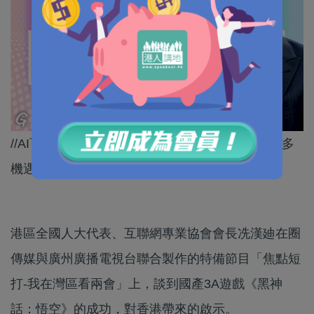
//AI可以造就出更多好遊戲，同時亦為香港帶來更多
機遇！//
港區全國人大代表、互聯網專業協會會長冼漢廸在圈
傳媒與廣州廣播電視台聯合製作的特備節目「焦點短
打-我在灣區看兩會」上，談到國產3A遊戲《黑神
話：悟空》的成功，對香港帶來的啟示。