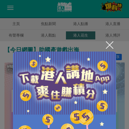
主頁
焦點新聞
港人點播
港人直播
有聲專欄
港人觀點
港人花生
港人博評
【今日網圖】助國產遊戲出海
讚好
2
分享