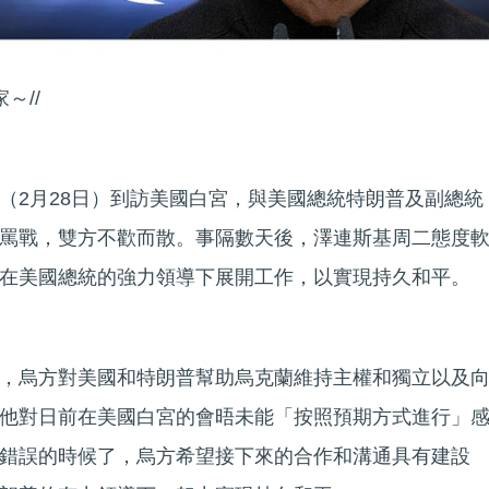
～//
（2月28日）到訪美國白宮，與美國總統特朗普及副總統
罵戰，雙方不歡而散。事隔數天後，澤連斯基周二態度
在美國總統的強力領導下展開工作，以實現持久和平。
，烏方對美國和特朗普幫助烏克蘭維持主權和獨立以及
他對日前在美國白宮的會晤未能「按照預期方式進行」
錯誤的時候了，烏方希望接下來的合作和溝通具有建設