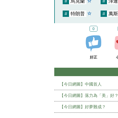
#
烏克蘭
#
澤連
#
特朗普
#
萬斯
0
好正
【今日網圖】中國首人
【今日網圖】落力為「美」好
【今日網圖】好夢難成？