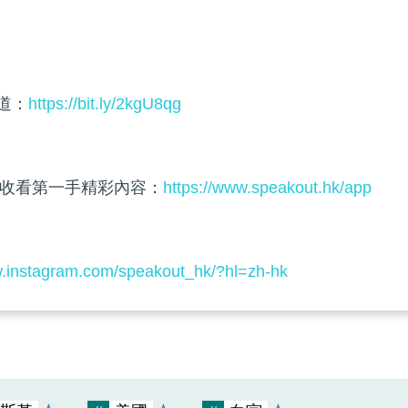
頻道：
https://bit.ly/2kgU8qg
收看第一手精彩內容：
https://www.speakout.hk/app
w.instagram.com/speakout_hk/?hl=zh-hk