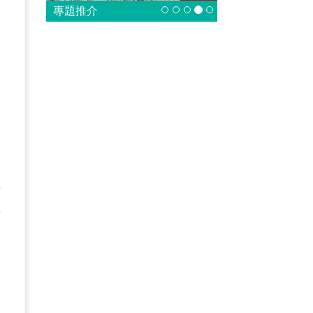
專題推介
烏
並
在
的