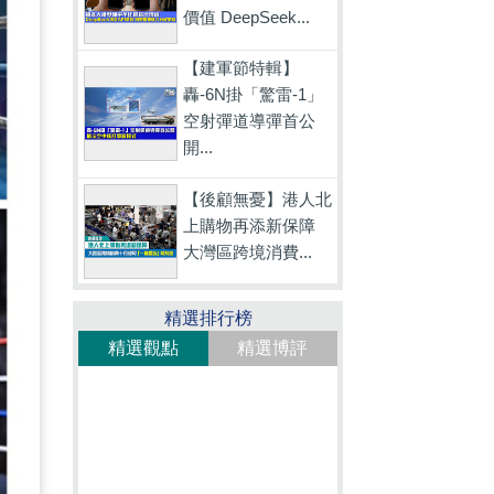
價值 DeepSeek...
【建軍節特輯】
轟-6N掛「驚雷-1」
空射彈道導彈首公
開...
【後顧無憂】港人北
上購物再添新保障
大灣區跨境消費...
精選排行榜
精選觀點
精選博評