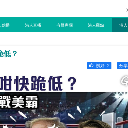
0
人點播
港人直播
有聲專欄
港人觀點
港人
跪低？
讚好
2
分享