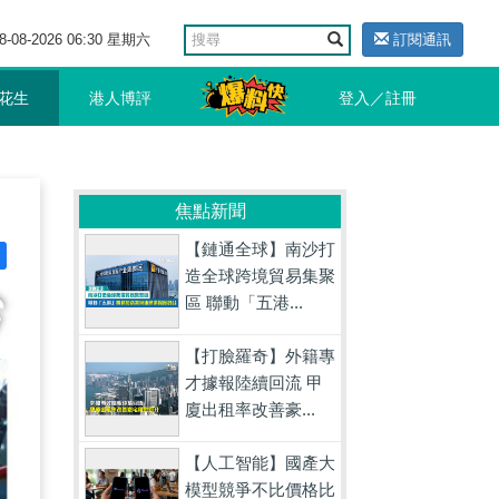
8-08-2026 06:30 星期六
訂閱通訊
花生
港人博評
登入／註冊
焦點新聞
【鏈通全球】南沙打
造全球跨境貿易集聚
區 聯動「五港...
【打臉羅奇】外籍專
才據報陸續回流 甲
廈出租率改善豪...
【人工智能】國產大
模型競爭不比價格比