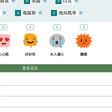
斯基
#
美國
#
白宮
#
俄羅斯
#
俄烏戰爭
0
2
0
0
心心眼
好好笑
令人傷心
嬲爆
更多花生
？