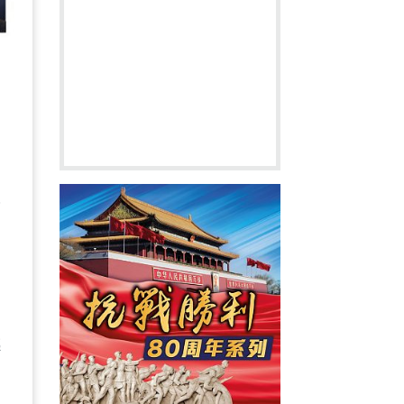
軟
向
感