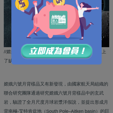
//嫦娥六號帶回的月球樣品，為月球岩漿洋假說補上
了缺失的月背「拼圖」。//
嫦娥六號月背樣品又有新發現，由國家航天局組織的
聯合研究團隊通過研究嫦娥六號月背樣品中的玄武
岩，驗證了全月尺度月球岩漿洋假說，並提出形成月
背南極-艾特肯盆地（South Pole–Aitken basin）的巨