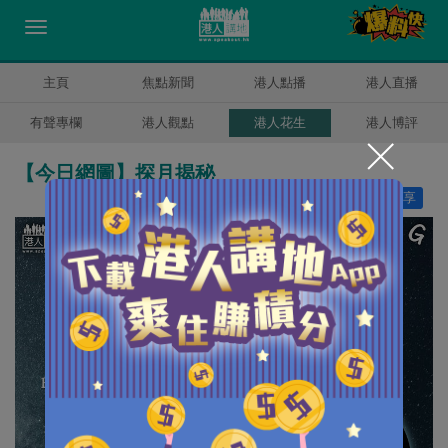
主頁
焦點新聞
港人點播
港人直播
有聲專欄
港人觀點
港人花生
港人博評
【今日網圖】探月揭秘
讚好
7
分享