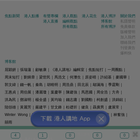
焦點新聞
港人點播
有聲專欄
港人觀點
港人花生
港人博評
關於我們
港人直播
編輯觀點
博客館
私隱聲明
所有觀點
所有博評
免責條款
版權聲明
加入我們
聯絡我們
刊登廣告
爆料快
博客館
屈穎妍
|
張瑞蓮
|
顧敏康
|
《港人講地》編輯室
|
焦點短打
|
一周圈點
|
周末短打
|
劉炳章
|
梁世民
|
馬浩文
|
何濼生
|
原姿晴
|
許紹基
|
麥國華
|
郭文緯
|
錢一帆
|
秦島
|
胡曉明
|
周浩鼎
|
田北辰
|
鄔滿海
|
季霆剛
|
王惠貞
|
周伯展
|
潘麗瓊
|
葉慶寧
|
陳建強
|
馬恩國
|
周全浩
|
方舟
|
洪為民
|
鄧淑明
|
楊全盛
|
黃均瑜
|
錢志庸
|
劉國勳
|
柯創盛
|
洪錦鉉
|
陸頌雄
|
黃麗芳
|
嚴建平
|
甘文鋒
|
杜礎圻
|
健良
|
聶廣男
|
盧展常
|
Winter Wong
|
K2
|
梁文新
|
羅崑
|
姚銘
|
陳志豪
|
精選文章
|
林奮強
|
囍雨
© 港人講地
4
1
0
0
0