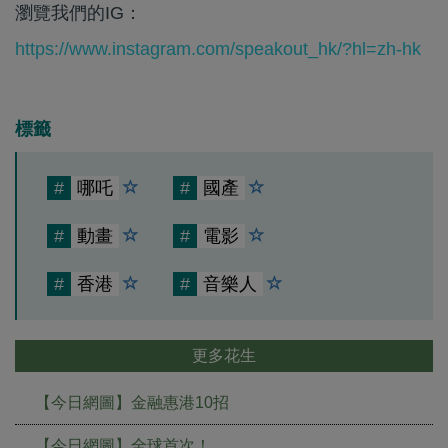
瀏覽我們的IG：
https://www.instagram.com/speakout_hk/?hl=zh-hk
標籤
#
哪吒
#
國產
#
動畫
#
電影
#
香港
#
音樂人
更多花生
【今日網圖】金融惠港10招
【今日網圖】全球首次！