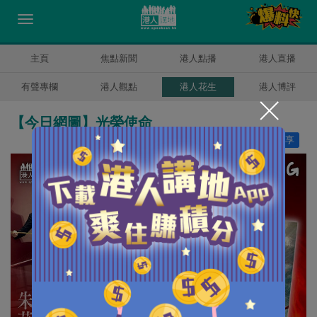
主頁
焦點新聞
港人點播
港人直播
有聲專欄
港人觀點
港人花生
港人博評
【今日網圖】光榮使命
讚好
9
分享