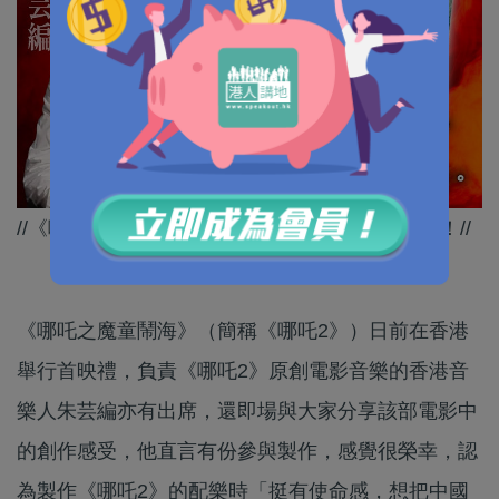
//《哪吒2》嘅配樂好出色，原來有港人參與其中！//
《哪吒之魔童鬧海》（簡稱《哪吒2》）日前在香港
舉行首映禮，負責《哪吒2》原創電影音樂的香港音
樂人朱芸編亦有出席，還即場與大家分享該部電影中
的創作感受，他直言有份參與製作，感覺很榮幸，認
為製作《哪吒2》的配樂時「挺有使命感，想把中國