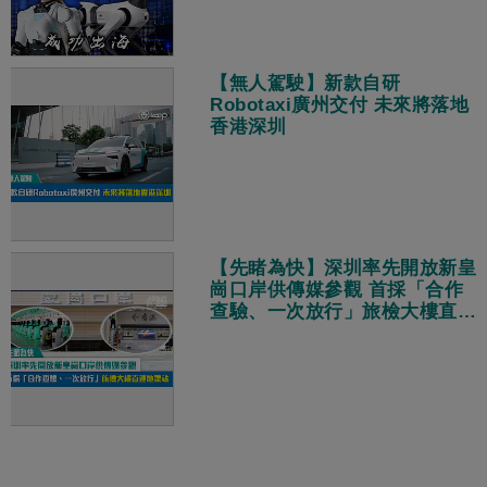
【無人駕駛】新款自研
Robotaxi廣州交付 未來將落地
香港深圳
【先睹為快】深圳率先開放新皇
崗口岸供傳媒參觀 首採「合作
查驗、一次放行」旅檢大樓直連
地鐵站