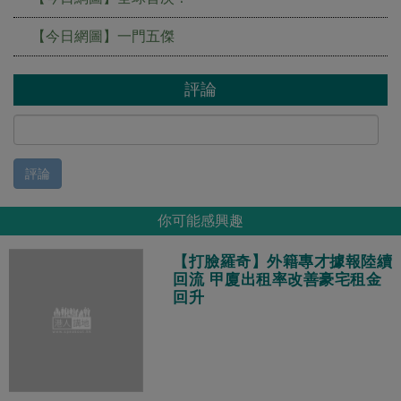
【今日網圖】一門五傑
評論
評論
你可能感興趣
【打臉羅奇】外籍專才據報陸續
回流 甲廈出租率改善豪宅租金
回升