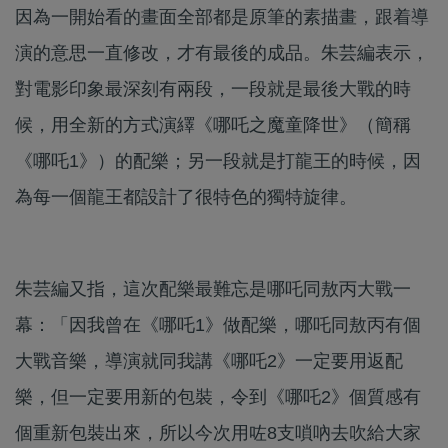
因為一開始看的畫面全部都是原筆的素描畫，跟着導
演的意思一直修改，才有最後的成品。朱芸編表示，
對電影印象最深刻有兩段，一段就是最後大戰的時
候，用全新的方式演繹《哪吒之魔童降世》（簡稱
《哪吒1》）的配樂；另一段就是打龍王的時候，因
為每一個龍王都設計了很特色的獨特旋律。
朱芸編又指，這次配樂最難忘是哪吒同敖丙大戰一
幕：「因我曾在《哪吒1》做配樂，哪吒同敖丙有個
大戰音樂，導演就同我講《哪吒2》一定要用返配
樂，但一定要用新的包裝，令到《哪吒2》個質感有
個重新包裝出來，所以今次用咗8支嗩吶去吹給大家