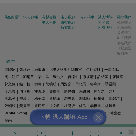
焦點新聞
港人點播
有聲專欄
港人觀點
港人花生
港人博評
關於我們
港人直播
編輯觀點
博客館
私隱聲明
所有觀點
所有博評
免責條款
版權聲明
加入我們
聯絡我們
刊登廣告
爆料快
博客館
屈穎妍
|
張瑞蓮
|
顧敏康
|
《港人講地》編輯室
|
焦點短打
|
一周圈點
|
周末短打
|
劉炳章
|
梁世民
|
馬浩文
|
何濼生
|
原姿晴
|
許紹基
|
麥國華
|
郭文緯
|
錢一帆
|
秦島
|
胡曉明
|
周浩鼎
|
田北辰
|
鄔滿海
|
季霆剛
|
王惠貞
|
周伯展
|
潘麗瓊
|
葉慶寧
|
陳建強
|
馬恩國
|
周全浩
|
方舟
|
洪為民
|
鄧淑明
|
楊全盛
|
黃均瑜
|
錢志庸
|
劉國勳
|
柯創盛
|
洪錦鉉
|
陸頌雄
|
黃麗芳
|
嚴建平
|
甘文鋒
|
杜礎圻
|
健良
|
聶廣男
|
盧展常
|
Winter Wong
|
K2
|
梁文新
|
羅崑
|
姚銘
|
陳志豪
|
精選文章
|
林奮強
|
囍雨
© 港人講地
5
1
1
0
0