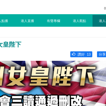
0
人點播
港人直播
有聲專欄
港人觀點
港人
女皇陛下
讚好
13
分享