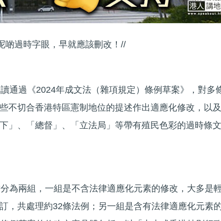
，呢啲過時字眼，早就應該刪改！//
三讀通過《2024年成文法（雜項規定）條例草案》，對多
些不切合香港特區憲制地位的提述作出適應化修改，以
下」、「總督」、「立法局」等帶有殖民色彩的過時條
致分為兩組，一組是不含法律適應化元素的修改，大多是
訂，共處理約32條法例；另一組是含有法律適應化元素