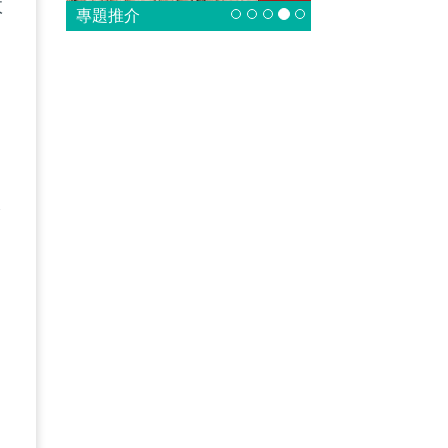
政
專題推介
、
本
。