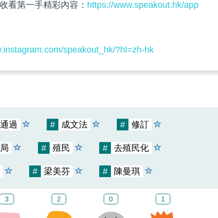
收看第一手精彩內容：
https://www.speakout.hk/app
w.instagram.com/speakout_hk/?hl=zh-hk
通過
#
成文法
#
修訂
局
#
殖民
#
去殖民化
#
梁美芬
#
陳曼琪
3
2
0
1