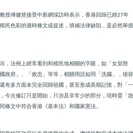
教授傅健慈接受中新網採訪時表示，香港回歸已經27年
殖民色彩的過時條文或提述，填補法律缺陷，是必然舉
示，法例上經常看到和殖民地相關的字眼，如「女皇陛
國政府」、「效忠」等等，相關用語如同「洗腦」，很
還有多方面未完全回歸祖國，甚至形成長期記憶，對「
，今次修訂只是開始，只涉及非常少的部分，現時需「
同條文中符合香港《基本法》和國家憲法。