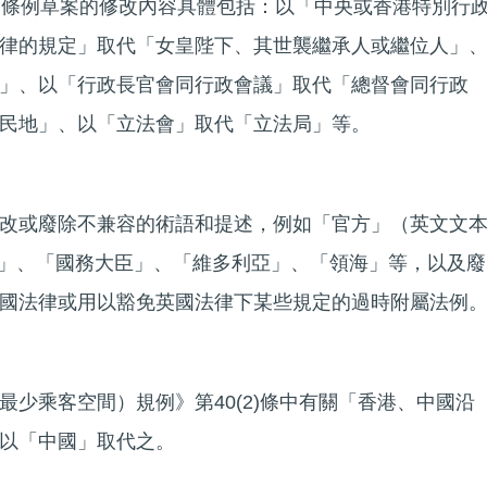
。條例草案的修改內容具體包括：以「中央或香港特別行
律的規定」取代「女皇陛下、其世襲繼承人或繼位人」
」、以「行政長官會同行政會議」取代「總督會同行政
民地」、以「立法會」取代「立法局」等。
改或廢除不兼容的術語和提述，例如「官方」（英文文
國政府」、「國務大臣」、「維多利亞」、「領海」等，以及廢
國法律或用以豁免英國法律下某些規定的過時附屬法例
最少乘客空間）規例》第40(2)條中有關「香港、中國沿
以「中國」取代之。