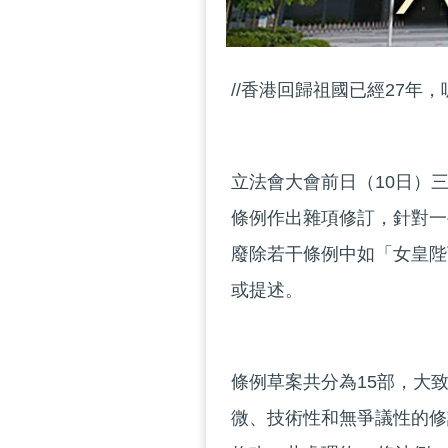
//香港回歸祖國已經27年
立法會大會前日（10日）
條例作出雜項修訂，針對一
廢除若干條例中如「女皇陛
或提述。
條例草案共分為15部，大
微、技術性和無爭議性的修