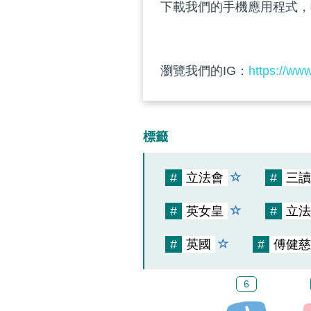
下載我們的手機應用程式，
瀏覽我們的IG：
https://ww
標籤
#
立法會
#
三讀
#
英女皇
#
立法
#
英國
#
傅健慈
6