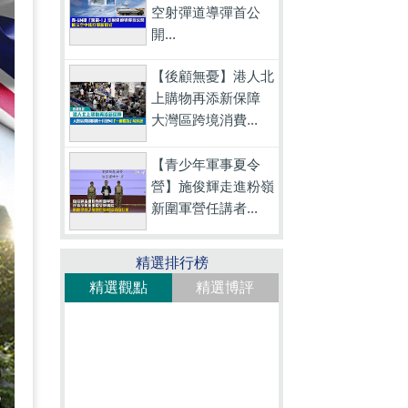
空射彈道導彈首公
開...
【後顧無憂】港人北
上購物再添新保障
大灣區跨境消費...
【青少年軍事夏令
營】施俊輝走進粉嶺
新圍軍營任講者...
精選排行榜
精選觀點
精選博評