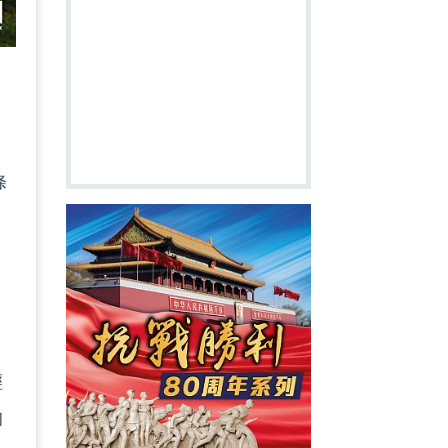
條
及
文
輕
的