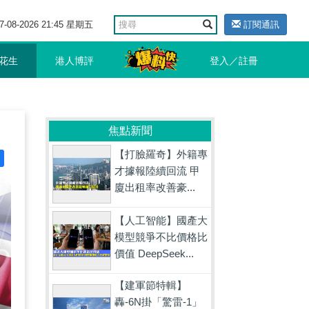
7-08-2026 21:45 星期五
訂閱通訊
花生
港人博評
登入／註冊
焦點新聞
【打臉羅奇】外籍專
才據報陸續回流 甲
廈出租率改善豪...
【人工智能】國產大
模型競爭不比價格比
價值 DeepSeek...
【建軍節特輯】
轟-6N掛「驚雷-1」