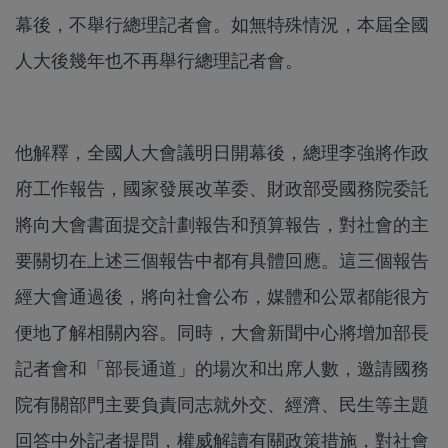
幕後，不舉行總理記者會。如無特殊情況，本屆全國
人大後幾年也不再舉行總理記者會。
他解釋，全國人大會議明日開幕後，總理李強將作政
府工作報告，國家發展改革委、財政部受國務院委託
將向大會書面提交計劃報告和預算報告，對社會的主
要關切在上述三個報告中都有具體回應。這三個報告
經大會通過後，將向社會公布，媒體和公眾都能很方
便地了解相關內容。同時，大會新聞中心將增加部長
記者會和「部長通道」的場次和出席人數，邀請國務
院有關部門主要負責同志就外交、經濟、民生等主題
回答中外記者提問，權威解讀有關政策措施，對社會