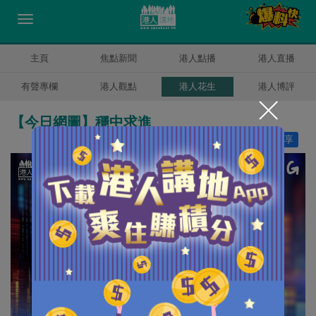
主頁
焦點新聞
港人點播
港人直播
有聲專欄
港人觀點
港人花生
港人博評
【今日網圖】穩中求進
讚好
5
分享