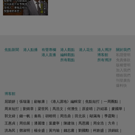
焦點新聞
港人點播
有聲專欄
港人觀點
港人花生
港人博評
關於我們
港人直播
編輯觀點
博客館
私隱聲明
所有觀點
所有博評
免責條款
版權聲明
加入我們
聯絡我們
刊登廣告
爆料快
博客館
屈穎妍
|
張瑞蓮
|
顧敏康
|
《港人講地》編輯室
|
焦點短打
|
一周圈點
|
周末短打
|
劉炳章
|
梁世民
|
馬浩文
|
何濼生
|
原姿晴
|
許紹基
|
麥國華
|
郭文緯
|
錢一帆
|
秦島
|
胡曉明
|
周浩鼎
|
田北辰
|
鄔滿海
|
季霆剛
|
王惠貞
|
周伯展
|
潘麗瓊
|
葉慶寧
|
陳建強
|
馬恩國
|
周全浩
|
方舟
|
洪為民
|
鄧淑明
|
楊全盛
|
黃均瑜
|
錢志庸
|
劉國勳
|
柯創盛
|
洪錦鉉
|