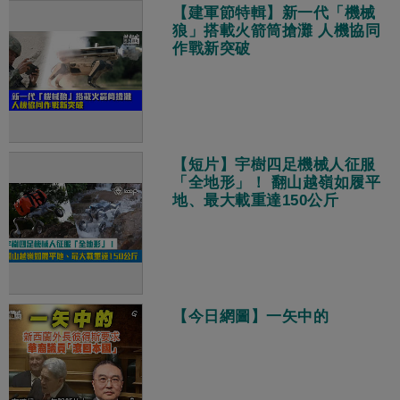
【建軍節特輯】新一代「機械
狼」搭載火箭筒搶灘 人機協同
作戰新突破
【短片】宇樹四足機械人征服
「全地形」！ 翻山越嶺如履平
地、最大載重達150公斤
【今日網圖】一矢中的