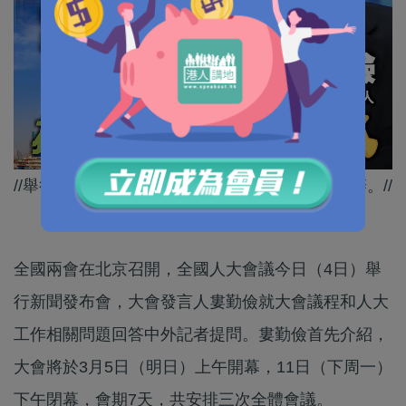
//舉行咗30幾年嘅總理記者會，今年起將不再舉辦。//
全國兩會在北京召開，全國人大會議今日（4日）舉
行新聞發布會，大會發言人婁勤儉就大會議程和人大
工作相關問題回答中外記者提問。婁勤儉首先介紹，
大會將於3月5日（明日）上午開幕，11日（下周一）
下午閉幕，會期7天，共安排三次全體會議。