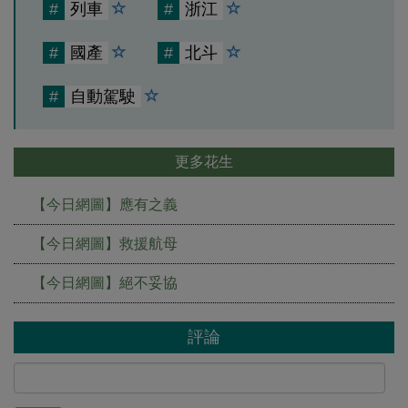
#
列車
#
浙江
#
國產
#
北斗
#
自動駕駛
更多花生
【今日網圖】應有之義
【今日網圖】救援航母
【今日網圖】絕不妥協
評論