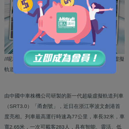
//呢款列車通過「圖像識別+北斗定位」感知地面虛擬
軌道，可以實現在有人值守下自動駕駛！//
由中國中車株機公司研製的新一代超級虛擬軌道列車
（SRT3.0）「甬創號」，近日在浙江寧波文創港首
度亮相。列車最高運行時速為77公里，車長32米，車
寬2.65米，一次可載客283人，具有智能、靈活、低