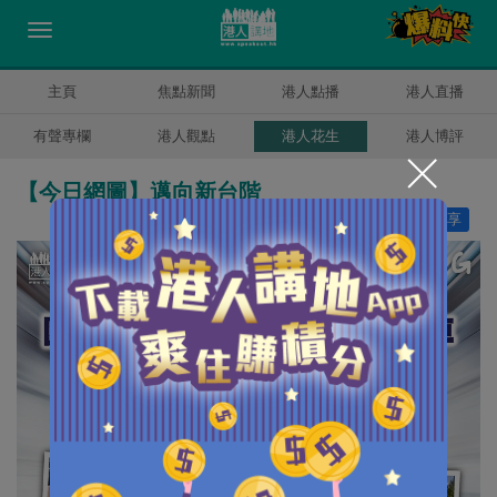
主頁
焦點新聞
港人點播
港人直播
有聲專欄
港人觀點
港人花生
港人博評
【今日網圖】邁向新台階
讚好
3
分享