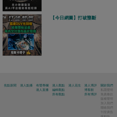
【今日網圖】打破壟斷
焦點新聞
港人點播
有聲專欄
港人觀點
港人花生
港人博評
關於我們
港人直播
編輯觀點
博客館
私隱聲明
所有觀點
所有博評
免責條款
版權聲明
加入我們
聯絡我們
刊登廣告
爆料快