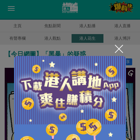
主頁
焦點新聞
港人點播
港人直播
有聲專欄
港人觀點
港人花生
港人博評
【今日網圖】「黑暴」的疑惑
讚好
15
分享