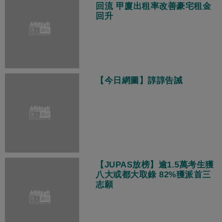
回流 甲廈出租率改善豪宅租金
回升
【今日網圖】諄諄告誡
【JUPAS放榜】逾1.5萬考生獲
八大或都大取錄 82%獲派首三
志願