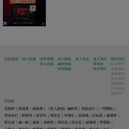
焦點新聞
港人點播
有聲專欄
港人觀點
港人花生
港人博評
關於我們
港人直播
編輯觀點
博客館
私隱聲明
所有觀點
所有博評
免責條款
版權聲明
加入我們
聯絡我們
刊登廣告
爆料快
博客館
屈穎妍
|
張瑞蓮
|
顧敏康
|
《港人講地》編輯室
|
焦點短打
|
一周圈點
|
周末短打
|
劉炳章
|
梁世民
|
馬浩文
|
何濼生
|
原姿晴
|
許紹基
|
麥國華
|
郭文緯
|
錢一帆
|
秦島
|
胡曉明
|
周浩鼎
|
田北辰
|
鄔滿海
|
季霆剛
|