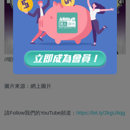
//呢啲叫美式「言論自由」，大家明未？//
圖片來源：網上圖片
請Follow我們的YouTube頻道：
https://bit.ly/2kgU8qg