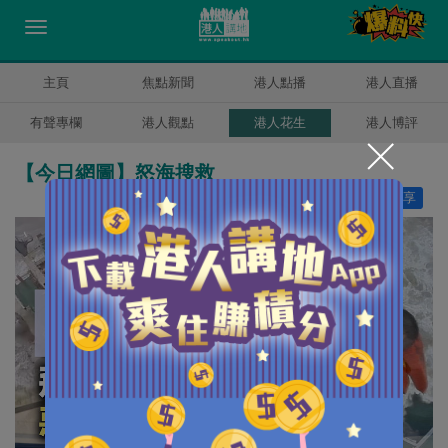
主頁
焦點新聞
港人點播
港人直播
有聲專欄
港人觀點
港人花生
港人博評
【今日網圖】怒海搜救
讚好
7
分享