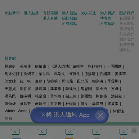
焦點新聞
港人點播
有聲專欄
港人觀點
港人花生
港人博評
關於我們
港人直播
編輯觀點
博客館
私隱聲明
所有觀點
所有博評
免責條款
版權聲明
加入我們
聯絡我們
刊登廣告
爆料快
博客館
屈穎妍
|
張瑞蓮
|
顧敏康
|
《港人講地》編輯室
|
焦點短打
|
一周圈點
|
周末短打
|
劉炳章
|
梁世民
|
馬浩文
|
何濼生
|
原姿晴
|
許紹基
|
麥國華
|
郭文緯
|
錢一帆
|
秦島
|
胡曉明
|
周浩鼎
|
田北辰
|
鄔滿海
|
季霆剛
|
王惠貞
|
周伯展
|
潘麗瓊
|
葉慶寧
|
陳建強
|
馬恩國
|
周全浩
|
方舟
|
洪為民
|
鄧淑明
|
楊全盛
|
黃均瑜
|
錢志庸
|
劉國勳
|
柯創盛
|
洪錦鉉
|
陸頌雄
|
黃麗芳
|
嚴建平
|
甘文鋒
|
杜礎圻
|
健良
|
聶廣男
|
盧展常
|
Winter Wong
|
K2
|
梁文新
|
羅崑
|
姚銘
|
陳志豪
|
精選文章
|
林奮強
|
囍雨
© 港人講地
6
0
0
0
0
電郵: speakout@speakout.hk