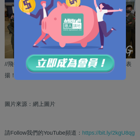
//飛行服務隊呢份永不放棄嘅救人精神，當然值得表
揚！//
圖片來源：網上圖片
請Follow我們的YouTube頻道：
https://bit.ly/2kgU8qg