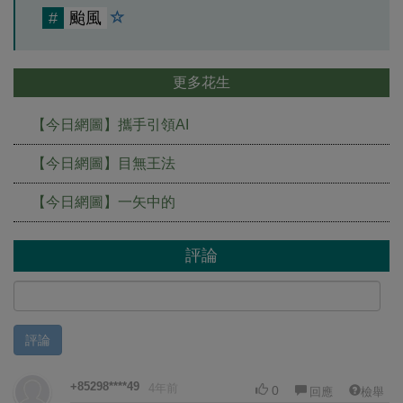
#
颱風
更多花生
【今日網圖】攜手引領AI
【今日網圖】目無王法
【今日網圖】一矢中的
評論
評論
+85298****49
4年前
0
回應
檢舉