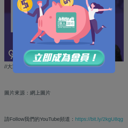
//大家齊齊撐屈姐，譴責嗰班無恥之徒！//
圖片來源：網上圖片
請Follow我們的YouTube頻道：
https://bit.ly/2kgU8qg