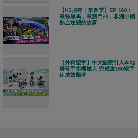
【K2搜尋丨第四季】EP 160：
最強黑馬，最窮門神，非洲小國
熱血逆襲的故事
【外科聖手】中大醫院引入本地
研發手術機械人 完成逾160宗手
術成效顯著