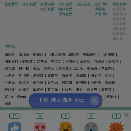
焦點新聞
港人點播
有聲專欄
港人觀點
港人花生
港人博評
關於我們
港人直播
編輯觀點
博客館
私隱聲明
所有觀點
所有博評
免責條款
版權聲明
加入我們
聯絡我們
刊登廣告
爆料快
博客館
屈穎妍
|
張瑞蓮
|
顧敏康
|
《港人講地》編輯室
|
焦點短打
|
一周圈點
|
周末短打
|
劉炳章
|
梁世民
|
馬浩文
|
何濼生
|
原姿晴
|
許紹基
|
麥國華
|
郭文緯
|
錢一帆
|
秦島
|
胡曉明
|
周浩鼎
|
田北辰
|
鄔滿海
|
季霆剛
|
王惠貞
|
周伯展
|
潘麗瓊
|
葉慶寧
|
陳建強
|
馬恩國
|
周全浩
|
方舟
|
洪為民
|
鄧淑明
|
楊全盛
|
黃均瑜
|
錢志庸
|
劉國勳
|
柯創盛
|
洪錦鉉
|
陸頌雄
|
黃麗芳
|
嚴建平
|
甘文鋒
|
杜礎圻
|
健良
|
聶廣男
|
盧展常
|
Winter Wong
|
K2
|
梁文新
|
羅崑
|
姚銘
|
陳志豪
|
精選文章
|
林奮強
|
囍雨
© 港人講地
13
3
1
2
1
電郵: speakout@speakout.hk
傳真: 85228041301