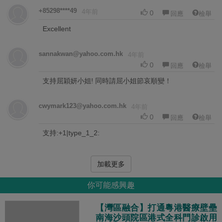
+85298****49
4年前
0
回應
檢舉
Excellent
sannakwan@yahoo.com.hk
4年前
0
回應
檢舉
支持屈穎妍小姐! 同時請屈小姐節哀順變！
cwymark123@yahoo.com.hk
4年前
0
回應
檢舉
支持:+1|type_1_2:
加載更多
你可能感興趣
【灣區融合】打通粵港醫療壁壘
南海沙頭院區港式全科門診啟用