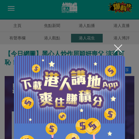
主頁
焦點新聞
港人點播
港人直播
有聲專欄
港人觀點
港人花生
港人博評
【今日網圖】黑心人炒作屈穎妍喪父 涼薄可
恥！
讚好
23
分享