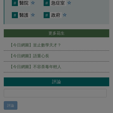
#
醫院
#
急症室
#
醫護
#
政府
更多花生
【今日網圖】豈止數學天才？
【今日網圖】語重心長
【今日網圖】不容荼毒年輕人
評論
評論