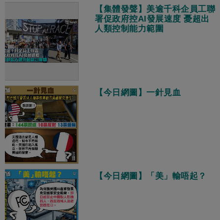
【集體發聲】美逾千科企員工聯
署促政府控AI發展速度 憂超出
人類控制能力範圍
【今日網圖】一針見血
【今日網圖】「美」輸唔起？