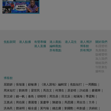
焦點新聞
港人點播
有聲專欄
港人觀點
港人花生
港人博評
關於我們
港人直播
編輯觀點
博客館
私隱聲明
所有觀點
所有博評
免責條款
版權聲明
加入我們
聯絡我們
刊登廣告
爆料快
博客館
屈穎妍
|
張瑞蓮
|
顧敏康
|
《港人講地》編輯室
|
焦點短打
|
一周圈點
|
周末短打
|
劉炳章
|
梁世民
|
馬浩文
|
何濼生
|
原姿晴
|
許紹基
|
麥國華
|
郭文緯
|
錢一帆
|
秦島
|
胡曉明
|
周浩鼎
|
田北辰
|
鄔滿海
|
季霆剛
|
王惠貞
|
周伯展
|
潘麗瓊
|
葉慶寧
|
陳建強
|
馬恩國
|
周全浩
|
方舟
|
洪為民
|
鄧淑明
|
楊全盛
|
黃均瑜
|
錢志庸
|
劉國勳
|
柯創盛
|
洪錦鉉
|