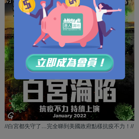
//白宮都失守了…完全睇到美國政府點樣抗疫不力！//