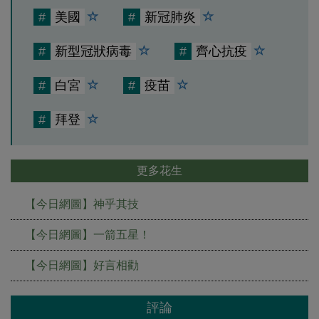
#
美國
#
新冠肺炎
#
新型冠狀病毒
#
齊心抗疫
#
白宮
#
疫苗
#
拜登
更多花生
【今日網圖】神乎其技
【今日網圖】一箭五星！
【今日網圖】好言相勸
評論