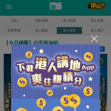
主頁
焦點新聞
港人點播
港人直播
有聲專欄
港人觀點
港人花生
港人博評
【今日網圖】白宮再淪陷
讚好
42
分享