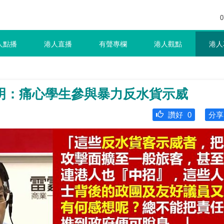
0
人點播
港人直播
有聲專欄
港人觀點
港人
明：痛心學生參與暴力反水貨示威
讚好
0
分享