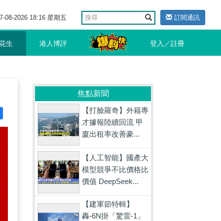
7-08-2026 18:16 星期五
訂閱通訊
花生
港人博評
登入／註冊
焦點新聞
【打臉羅奇】外籍專
才據報陸續回流 甲
廈出租率改善豪...
【人工智能】國產大
模型競爭不比價格比
價值 DeepSeek...
【建軍節特輯】
轟-6N掛「驚雷-1」