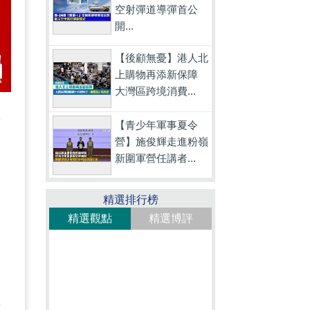
空射彈道導彈首公
開...
【後顧無憂】港人北
上購物再添新保障
大灣區跨境消費...
章
【青少年軍事夏令
營】施俊輝走進粉嶺
，
新圍軍營任講者...
精選排行榜
這
精選觀點
精選博評
不
中