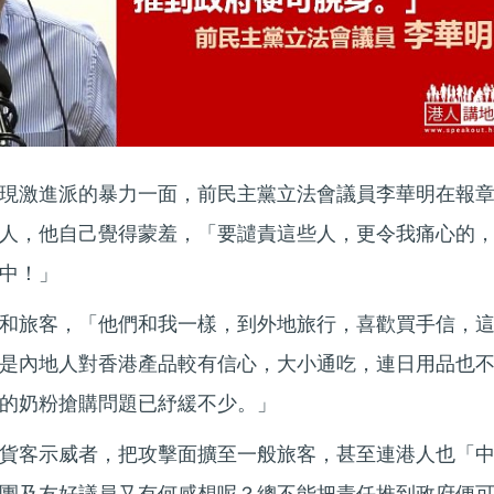
現激進派的暴力一面，前民主黨立法會議員李華明在報
人，他自己覺得蒙羞，「要譴責這些人，更令我痛心的
中！」
和旅客，「他們和我一樣，到外地旅行，喜歡買手信，
是內地人對香港產品較有信心，大小通吃，連日用品也
的奶粉搶購問題已紓緩不少。」
貨客示威者，把攻擊面擴至一般旅客，甚至連港人也「