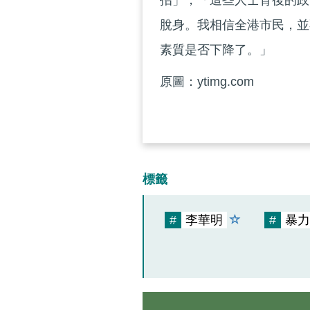
招」，「這些人士背後的政
脫身。我相信全港市民，並
素質是否下降了。」
原圖：ytimg.com
標籤
#
李華明
#
暴力