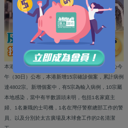
本港新冠肺炎疫情逐步回落。衞生署衞生防護中心今
午（30日）公布，本港新增15宗確診個案，累計病例
達4802宗。新增個案中，有5宗為輸入病例，10宗屬
本地感染，當中有半數源頭未明，包括1名家庭主
婦、1名兼職的士司機，1名在灣仔警察總部工作的警
員、以及分別於太古廣場及木球會工作的2名清潔