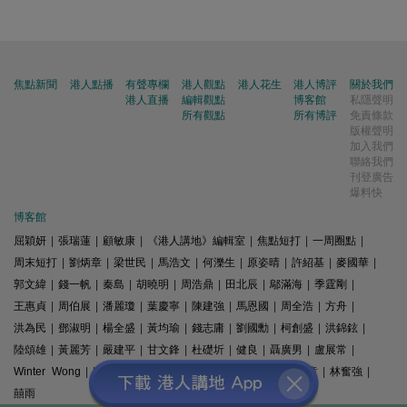
焦點新聞
港人點播
有聲專欄
港人觀點
港人花生
港人博評
關於我們
港人直播
編輯觀點
博客館
私隱聲明
所有觀點
所有博評
免責條款
版權聲明
加入我們
聯絡我們
刊登廣告
爆料快
博客館
屈穎妍
|
張瑞蓮
|
顧敏康
|
《港人講地》編輯室
|
焦點短打
|
一周圈點
|
周末短打
|
劉炳章
|
梁世民
|
馬浩文
|
何濼生
|
原姿晴
|
許紹基
|
麥國華
|
郭文緯
|
錢一帆
|
秦島
|
胡曉明
|
周浩鼎
|
田北辰
|
鄔滿海
|
季霆剛
|
王惠貞
|
周伯展
|
潘麗瓊
|
葉慶寧
|
陳建強
|
馬恩國
|
周全浩
|
方舟
|
洪為民
|
鄧淑明
|
楊全盛
|
黃均瑜
|
錢志庸
|
劉國勳
|
柯創盛
|
洪錦鉉
|
陸頌雄
|
黃麗芳
|
嚴建平
|
甘文鋒
|
杜礎圻
|
健良
|
聶廣男
|
盧展常
|
Winter Wong
|
K2
|
梁文新
|
羅崑
|
姚銘
|
陳志豪
|
精選文章
|
林奮強
|
囍雨