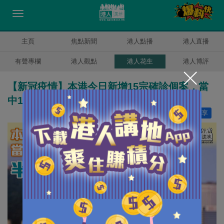
主頁
焦點新聞
港人點播
港人直播
有聲專欄
港人觀點
港人花生
港人博評
【新冠疫情】本港今日新增15宗確診個案，當
中10宗本地感染，半數源頭未明
讚好
8
分享