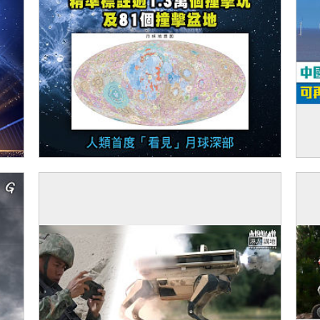
【今日網圖】中國貢獻
【
平