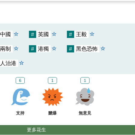
中國
#
英國
#
王毅
兩制
#
港獨
#
黑色恐怖
人治港
6
1
1
支持
嬲爆
無意見
更多花生