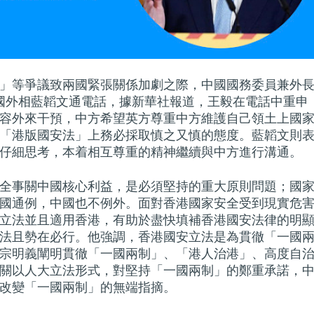
」等爭議致兩國緊張關係加劇之際，中國國務委員兼外
國外相藍韜文通電話，據新華社報道，王毅在電話中重申
容外來干預，中方希望英方尊重中方維護自己領土上國
「港版國安法」上務必採取慎之又慎的態度。藍韜文則
仔細思考，本着相互尊重的精神繼續與中方進行溝通。
全事關中國核心利益，是必須堅持的重大原則問題；國
國通例，中國也不例外。面對香港國家安全受到現實危
立法並且適用香港，有助於盡快填補香港國安法律的明
法且勢在必行。他強調，香港國安立法是為貫徹「一國
宗明義闡明貫徹「一國兩制」、「港人治港」、高度自
關以人大立法形式，對堅持「一國兩制」的鄭重承諾，
改變「一國兩制」的無端指摘。