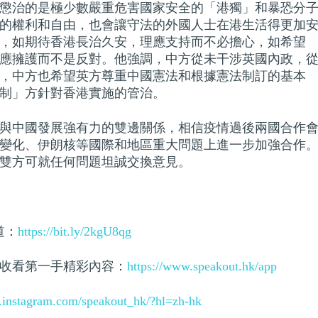
懲治的是極少數嚴重危害國家安全的「港獨」和暴恐分
的權利和自由，也會讓守法的外國人士在港生活得更加
，如期待香港長治久安，理應支持而不必擔心，如希望
應擁護而不是反對。他強調，中方從未干涉英國內政，
，中方也希望英方尊重中國憲法和根據憲法制訂的基本
制」方針對香港實施的管治。
與中國發展強有力的雙邊關係，相信疫情過後兩國合作
變化、伊朗核等國際和地區重大問題上進一步加強合作
雙方可就任何問題坦誠交換意見。
頻道：
https://bit.ly/2kgU8qg
收看第一手精彩內容：
https://www.speakout.hk/app
.instagram.com/speakout_hk/?hl=zh-hk