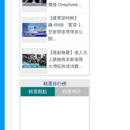
價值 DeepSeek...
【建軍節特輯】
轟-6N掛「驚雷-1」
空射彈道導彈首公
開...
【後顧無憂】港人北
上購物再添新保障
大灣區跨境消費...
精選排行榜
精選觀點
精選博評