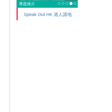
子
專題推介
安
Speak Out HK 港人講地
從
會
。