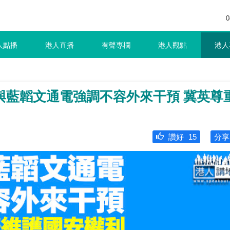
0
人點播
港人直播
有聲專欄
港人觀點
港人
與藍韜文通電強調不容外來干預 冀英尊
讚好
15
分享