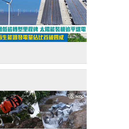
短片】中國低碳轉型里程碑 太陽能裝機追
煤電 可再生能源發電量佔比首破四成