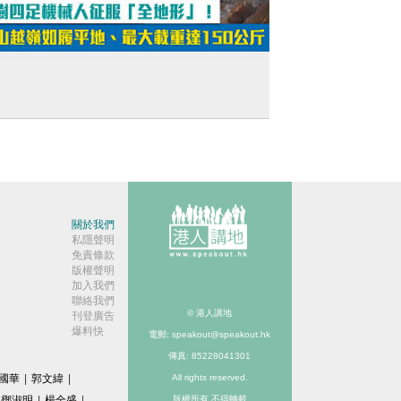
短片】宇樹四足機械人征服「全地形」！
山越嶺如履平地、最大載重達150公斤
關於我們
私隱聲明
免責條款
版權聲明
加入我們
聯絡我們
© 港人講地
刊登廣告
爆料快
電郵: speakout@speakout.hk
傳真: 85228041301
國華
|
郭文緯
|
All rights reserved.
鄧淑明
|
楊全盛
|
版權所有 不得轉載