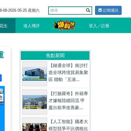
8-08-2026 05:25 星期六
訂閱通訊
花生
港人博評
登入／註冊
重
焦點新聞
【鏈通全球】南沙打
造全球跨境貿易集聚
區 聯動「五港...
【打臉羅奇】外籍專
才據報陸續回流 甲
廈出租率改善豪...
【人工智能】國產大
模型競爭不比價格比