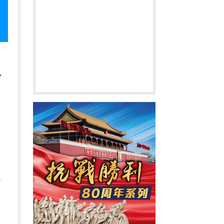
長
，
家
表
家
害
顯
兩
治
中