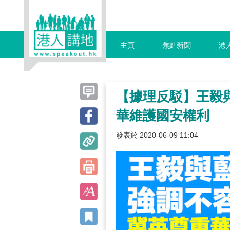
主頁
焦點新聞
港
【據理反駁】王毅
華維護國安權利
發表於 2020-06-09 11:04