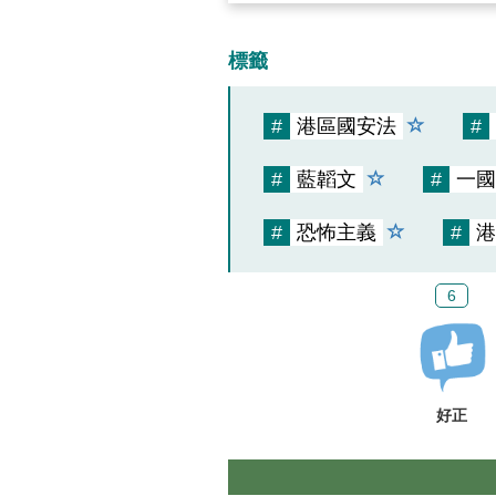
標籤
#
港區國安法
#
#
藍韜文
#
一國
#
恐怖主義
#
港
6
好正