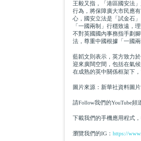
王毅又指，「港區國安法」
行為，將保障廣大市民應有
心，國安立法是「試金石」
「一國兩制」行穩致遠，理
不對英國國內事務指手劃腳
法，尊重中國根據「一國兩
藍韜文則表示，英方致力於
迎來廣闊空間，包括在氣候
在成熟的英中關係框架下，
圖片來源：新華社資料圖片
請Follow我們的YouTube
下載我們的手機應用程式，
瀏覽我們的IG：
https://www