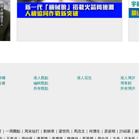
【建軍節特輯】新一代「機械狼」搭載火箭
【
筒搶灘 人機協同作戰新突破
翻
專欄
港人觀點
港人花生
港人博評
直播
編輯觀點
博客館
所有觀點
所有博評
打
|
一周圈點
|
周末短打
|
劉炳章
|
梁世民
|
馬浩文
|
何濼生
|
原姿晴
|
許紹基
|
麥
剛
|
王惠貞
|
周伯展
|
潘麗瓊
|
葉慶寧
|
陳建強
|
馬恩國
|
周全浩
|
方舟
|
洪為民
|