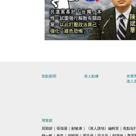
【今日網圖】一語道破
焦點新聞
港人點播
有聲
港人
博客館
屈穎妍
|
張瑞蓮
|
顧敏康
|
《港人講地》編輯室
|
焦點短
錢一帆
|
秦島
|
胡曉明
|
周浩鼎
|
田北辰
|
鄔滿海
|
季霆