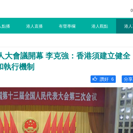
0
人點播
港人直播
有聲專欄
港人觀點
港人
國人大會議開幕 李克強：香港須建立健全
和執行機制
讚好
6
分享