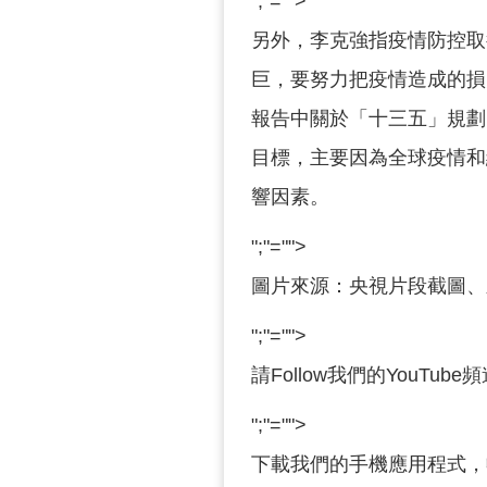
";"="">
另外，李克強指疫情防控取
巨，要努力把疫情造成的損
報告中關於「十三五」規劃
目標，主要因為全球疫情和
響因素。
";"="">
圖片來源：央視片段截圖、
";"="">
請Follow我們的YouTube
";"="">
下載我們的手機應用程式，