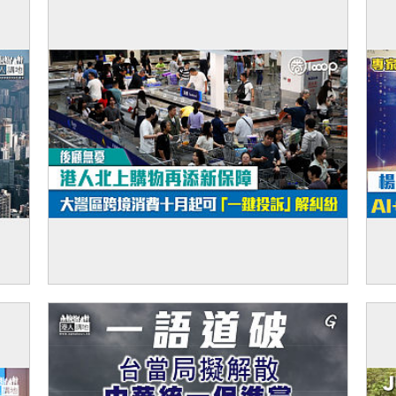
廈出
【後顧無憂】港人北上購物再添新保障 大灣
【
區跨境消費十月起可「一鍵投訴」解糾紛
斌：