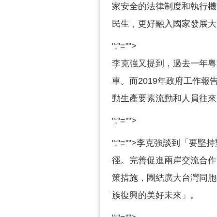
家安全的法律制度和執行機
民生，更好融入國家發展大
";"="">
李克強又提到，過去一年粵
車。而2019年政府工作
動生產要素流動和人員往來
";"="">
";"="">李克強談到「
徑。完善促進兩岸交流合作
策措施，團結廣大台灣同胞
族復興的美好未來」。