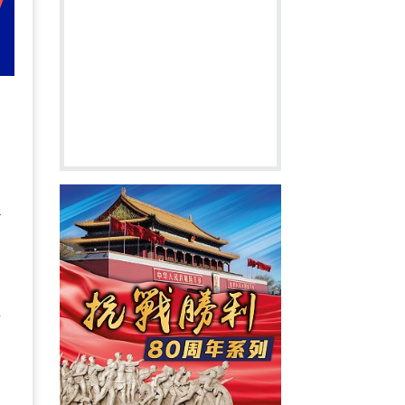
中
出
小
律
國