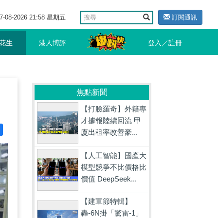
7-08-2026 21:58 星期五
訂閱通訊
花生
港人博評
登入／註冊
焦點新聞
【打臉羅奇】外籍專
才據報陸續回流 甲
廈出租率改善豪...
【人工智能】國產大
模型競爭不比價格比
價值 DeepSeek...
【建軍節特輯】
轟-6N掛「驚雷-1」