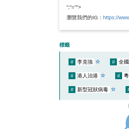
";"="">
瀏覽我們的IG：
https://ww
標籤
#
李克強
#
全國
#
港人治港
#
粵
#
新型冠狀病毒