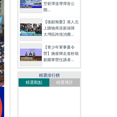
空射彈道導彈首公
開...
【後顧無憂】港人北
上購物再添新保障
大灣區跨境消費...
【青少年軍事夏令
營】施俊輝走進粉嶺
新圍軍營任講者...
精選排行榜
精選觀點
精選博評