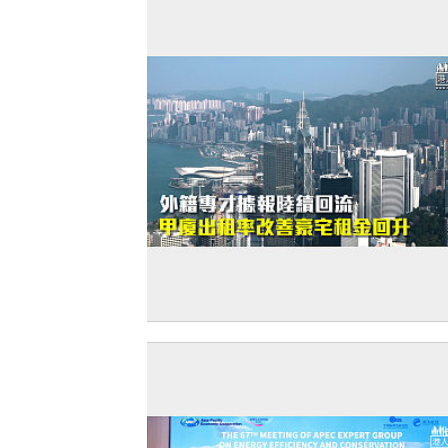
【打臉羅奇】外籍專才據報陸續回流 甲
租率改善豪宅租金回升