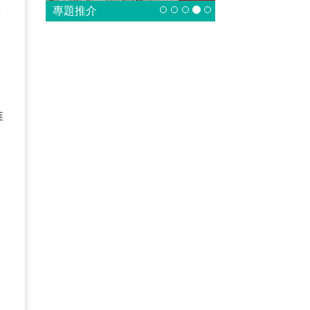
善
專題推介
通
推
政
民