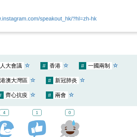
w.instagram.com/speakout_hk/?hl=zh-hk
人大會議
#
香港
#
一國兩制
港澳大灣區
#
新冠肺炎
#
齊心抗疫
#
兩會
4
1
0