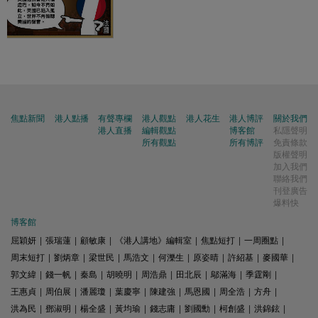
焦點新聞
港人點播
有聲專欄
港人觀點
港人花生
港人博評
關於我們
港人直播
編輯觀點
博客館
私隱聲明
所有觀點
所有博評
免責條款
版權聲明
加入我們
聯絡我們
刊登廣告
爆料快
博客館
屈穎妍
|
張瑞蓮
|
顧敏康
|
《港人講地》編輯室
|
焦點短打
|
一周圈點
|
周末短打
|
劉炳章
|
梁世民
|
馬浩文
|
何濼生
|
原姿晴
|
許紹基
|
麥國華
|
郭文緯
|
錢一帆
|
秦島
|
胡曉明
|
周浩鼎
|
田北辰
|
鄔滿海
|
季霆剛
|
王惠貞
|
周伯展
|
潘麗瓊
|
葉慶寧
|
陳建強
|
馬恩國
|
周全浩
|
方舟
|
洪為民
|
鄧淑明
|
楊全盛
|
黃均瑜
|
錢志庸
|
劉國勳
|
柯創盛
|
洪錦鉉
|