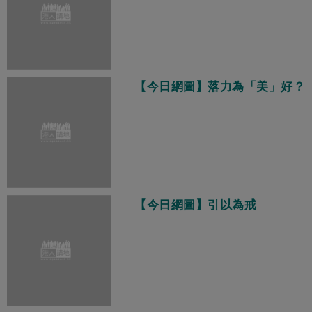
【今日網圖】落力為「美」好？
【今日網圖】引以為戒