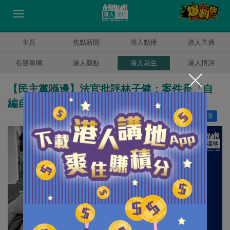
主頁
焦點新聞
港人點播
港人直播
有聲專欄
港人觀點
港人花生
港人博評
【民主黨喺邊】法官批評林子健：案件是「自
編自導自演」
讚好
18
分享