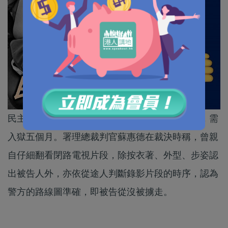
民主黨成員林子健，被判《虛報有人犯罪》罪成，需
入獄五個月。署理總裁判官蘇惠德在裁決時稱，曾親
自仔細翻看閉路電視片段，除按衣著、外型、步姿認
出被告人外，亦依從途人判斷錄影片段的時序，認為
警方的路線圖準確，即被告從沒被擄走。