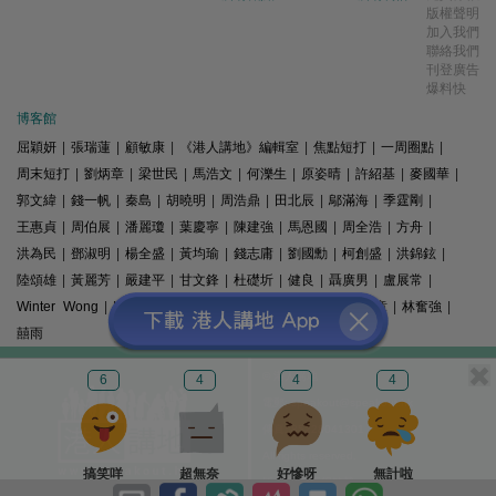
版權聲明
加入我們
聯絡我們
刊登廣告
爆料快
博客館
屈穎妍
|
張瑞蓮
|
顧敏康
|
《港人講地》編輯室
|
焦點短打
|
一周圈點
|
周末短打
|
劉炳章
|
梁世民
|
馬浩文
|
何濼生
|
原姿晴
|
許紹基
|
麥國華
|
郭文緯
|
錢一帆
|
秦島
|
胡曉明
|
周浩鼎
|
田北辰
|
鄔滿海
|
季霆剛
|
王惠貞
|
周伯展
|
潘麗瓊
|
葉慶寧
|
陳建強
|
馬恩國
|
周全浩
|
方舟
|
洪為民
|
鄧淑明
|
楊全盛
|
黃均瑜
|
錢志庸
|
劉國勳
|
柯創盛
|
洪錦鉉
|
陸頌雄
|
黃麗芳
|
嚴建平
|
甘文鋒
|
杜礎圻
|
健良
|
聶廣男
|
盧展常
|
Winter Wong
|
K2
|
梁文新
|
羅崑
|
姚銘
|
陳志豪
|
精選文章
|
林奮強
|
囍雨
© 港人講地
6
4
4
4
電郵: speakout@speakout.hk
傳真: 85228041301
All rights reserved.
搞笑咩
超無奈
好慘呀
無計啦
版權所有 不得轉載