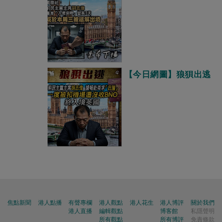
【今日網圖】狼狽出逃
焦點新聞
港人點播
有聲專欄
港人觀點
港人花生
港人博評
關於我們
港人直播
編輯觀點
博客館
私隱聲明
所有觀點
所有博評
免責條款