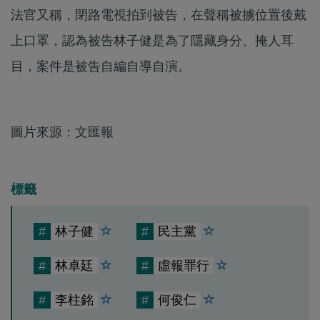
法官又稱，閉路電視拍到被告，在聲稱被擄位置後戴
上口罩，認為被告林子健是為了隱藏身分、掩人耳
目，案件是被告自編自導自演。
圖片來源：文匯報
標籤
#
林子健
#
民主黨
#
林卓廷
#
虛報罪行
#
李柱銘
#
何俊仁