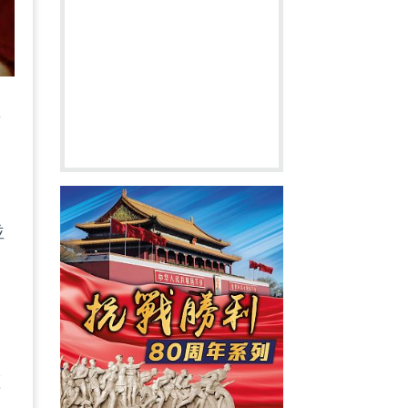
要
並
權