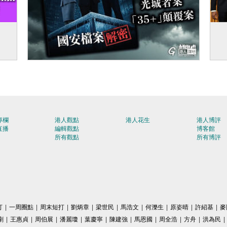
 展
【今日網圖】解密內情
【
表
專欄
港人觀點
港人花生
港人博評
直播
編輯觀點
博客館
所有觀點
所有博評
打
|
一周圈點
|
周末短打
|
劉炳章
|
梁世民
|
馬浩文
|
何濼生
|
原姿晴
|
許紹基
|
麥
剛
|
王惠貞
|
周伯展
|
潘麗瓊
|
葉慶寧
|
陳建強
|
馬恩國
|
周全浩
|
方舟
|
洪為民
|