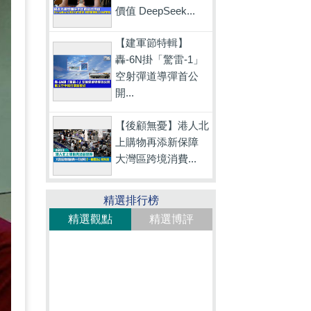
價值 DeepSeek...
【建軍節特輯】
轟-6N掛「驚雷-1」
空射彈道導彈首公
開...
【後顧無憂】港人北
上購物再添新保障
大灣區跨境消費...
精選排行榜
精選觀點
精選博評