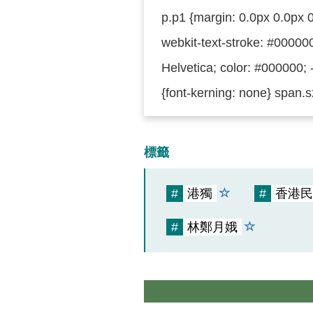
p.p1 {margin: 0.0px 0.0px 0
webkit-text-stroke: #000000
Helvetica; color: #000000; 
{font-kerning: none} span.s
標籤
#
港獨
#
香港民
#
林鄭月娥