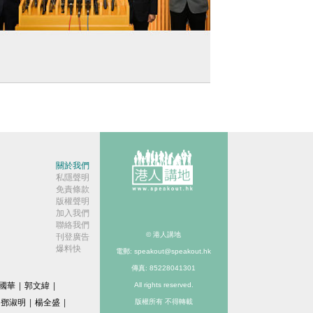
香港五年規劃】李家超晤33專上教育界代
 聚焦北都大學城建設
關於我們
私隱聲明
免責條款
版權聲明
加入我們
聯絡我們
© 港人講地
刊登廣告
爆料快
電郵: speakout@speakout.hk
傳真: 85228041301
國華
|
郭文緯
|
All rights reserved.
鄧淑明
|
楊全盛
|
版權所有 不得轉載