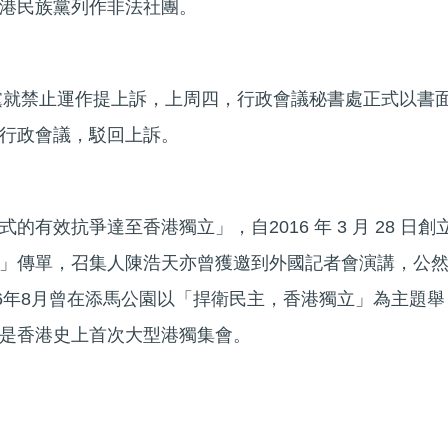
港民族黨列作非法社團。
族黨就禁止運作提上訴，上周四，行政會議秘書處正式以書
行政會議，駁回上訴。
有效抗爭達至香港獨立」，自2016 年 3 月 28 日創
」傳單，召集人陳浩天亦曾獲邀到外國記者會演講，公
16年8月曾在添馬公園以「捍衛民主，香港獨立」為主題舉
是香港史上首次大型港獨集會。