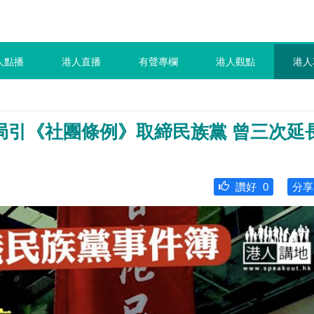
人點播
港人直播
有聲專欄
港人觀點
港人
局引《社團條例》取締民族黨 曾三次延
讚好
0
分享