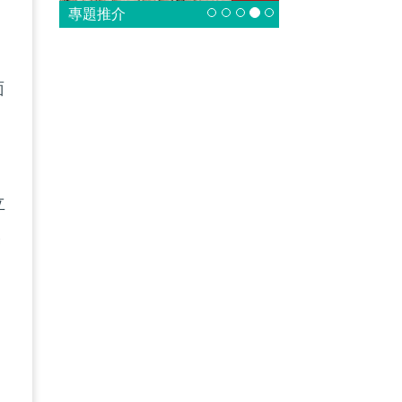
專題推介
面
立
然