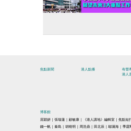
【回歸29周年】李家超14字寄語香港未來
望未來3大重點工作
焦點新聞
港人點播
有聲
港人
博客館
屈穎妍
|
張瑞蓮
|
顧敏康
|
《港人講地》編輯室
|
焦點短
錢一帆
|
秦島
|
胡曉明
|
周浩鼎
|
田北辰
|
鄔滿海
|
季霆