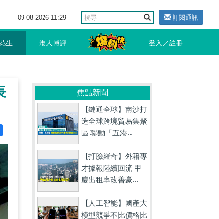
09-08-2026 11:29
訂閱通訊
花生
港人博評
登入／註冊
長
焦點新聞
【鏈通全球】南沙打
造全球跨境貿易集聚
區 聯動「五港...
【打臉羅奇】外籍專
才據報陸續回流 甲
廈出租率改善豪...
【人工智能】國產大
模型競爭不比價格比