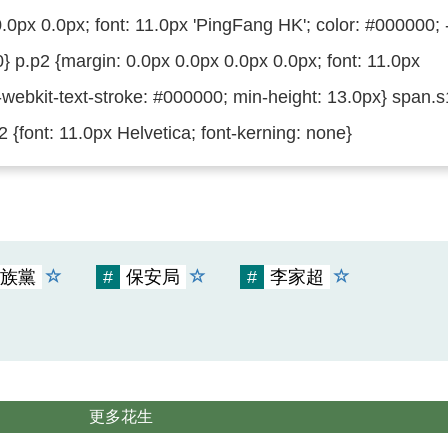
.0px 0.0px; font: 11.0px 'PingFang HK'; color: #000000; 
} p.p2 {margin: 0.0px 0.0px 0.0px 0.0px; font: 11.0px
-webkit-text-stroke: #000000; min-height: 13.0px} span.s
2 {font: 11.0px Helvetica; font-kerning: none}
族黨
#
保安局
#
李家超
更多花生