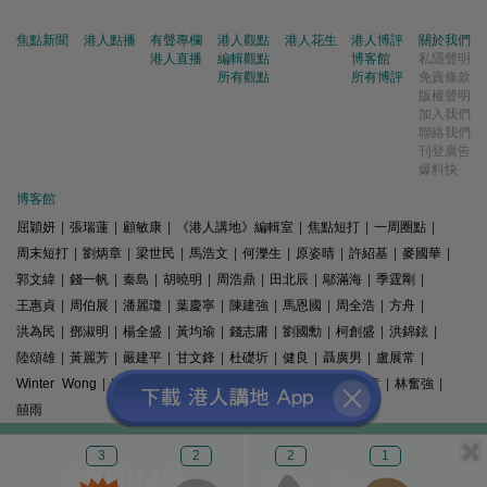
焦點新聞
港人點播
有聲專欄
港人觀點
港人花生
港人博評
關於我們
港人直播
編輯觀點
博客館
私隱聲明
所有觀點
所有博評
免責條款
版權聲明
加入我們
聯絡我們
刊登廣告
爆料快
博客館
屈穎妍
|
張瑞蓮
|
顧敏康
|
《港人講地》編輯室
|
焦點短打
|
一周圈點
|
周末短打
|
劉炳章
|
梁世民
|
馬浩文
|
何濼生
|
原姿晴
|
許紹基
|
麥國華
|
郭文緯
|
錢一帆
|
秦島
|
胡曉明
|
周浩鼎
|
田北辰
|
鄔滿海
|
季霆剛
|
王惠貞
|
周伯展
|
潘麗瓊
|
葉慶寧
|
陳建強
|
馬恩國
|
周全浩
|
方舟
|
洪為民
|
鄧淑明
|
楊全盛
|
黃均瑜
|
錢志庸
|
劉國勳
|
柯創盛
|
洪錦鉉
|
陸頌雄
|
黃麗芳
|
嚴建平
|
甘文鋒
|
杜礎圻
|
健良
|
聶廣男
|
盧展常
|
Winter Wong
|
K2
|
梁文新
|
羅崑
|
姚銘
|
陳志豪
|
精選文章
|
林奮強
|
囍雨
© 港人講地
3
2
2
1
電郵: speakout@speakout.hk