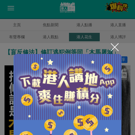
主頁
焦點新聞
港人點播
港人直播
有聲專欄
港人觀點
港人花生
港人博評
【盲反修法】修訂逃犯例等同「木馬屠城」
讚好
8
分享