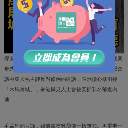
保安局建議修訂《逃犯條例》，允許港府以單次個案
形式，處理內地及台灣等地移交逃犯請求。民主派會
議召集人毛孟靜反對修例的建議，表示擔心修例後
「木馬屠城」，香港異見人士會被安插罪名移返內
地。
毛孟靜的言論，跟前黨友吳靄儀一樣無知。再重申一