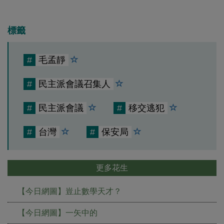
標籤
#
毛孟靜
#
民主派會議召集人
#
民主派會議
#
移交逃犯
#
台灣
#
保安局
更多花生
【今日網圖】豈止數學天才？
【今日網圖】一矢中的