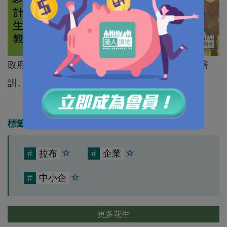
政府計劃協助業界提高生產力及加強職業教育、培
訓。涉及款項1億3千萬元。
標籤
#
拉布
#
企業
#
中小企
更多花生