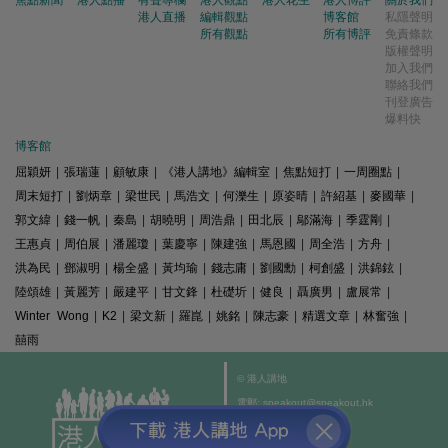
港人直播
編輯觀點
博客館
私隱聲明
所有觀點
所有博評
免責條款
版權聲明
加入我們
聯絡我們
刊登廣告
爆料快
博客館
屈穎妍
|
張瑞蓮
|
顧敏康
|
《港人講地》編輯室
|
焦點短打
|
一周圈點
|
周末短打
|
劉炳章
|
梁世民
|
馬浩文
|
何濼生
|
原姿晴
|
許紹基
|
麥國華
|
郭文緯
|
錢一帆
|
秦島
|
胡曉明
|
周浩鼎
|
田北辰
|
鄔滿海
|
季霆剛
|
王惠貞
|
周伯展
|
潘麗瓊
|
葉慶寧
|
陳建強
|
馬恩國
|
周全浩
|
方舟
|
洪為民
|
鄧淑明
|
楊全盛
|
黃均瑜
|
錢志庸
|
劉國勳
|
柯創盛
|
洪錦鉉
|
陸頌雄
|
黃麗芳
|
嚴建平
|
甘文鋒
|
杜礎圻
|
健良
|
聶廣男
|
盧展常
|
Winter Wong
|
K2
|
梁文新
|
羅崑
|
姚銘
|
陳志豪
|
精選文章
|
林奮強
|
囍雨
© 港人講地
電郵: speakout@speakout.hk
傳真: 85228041301