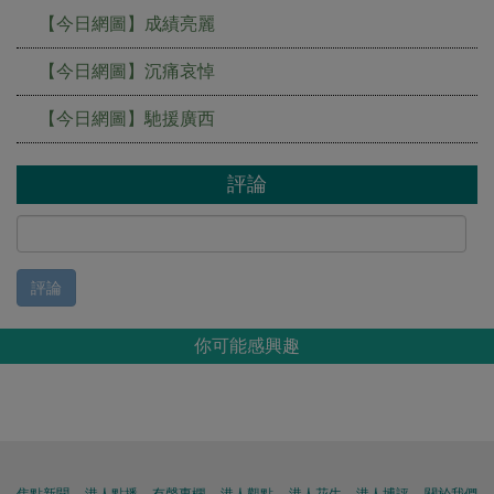
【今日網圖】成績亮麗
【今日網圖】沉痛哀悼
【今日網圖】馳援廣西
評論
評論
你可能感興趣
焦點新聞
港人點播
有聲專欄
港人觀點
港人花生
港人博評
關於我們