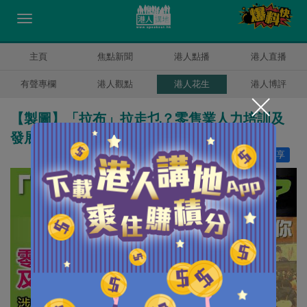
主頁
焦點新聞
港人點播
港人直播
有聲專欄
港人觀點
港人花生
港人博評
【製圖】「拉布」拉走乜？零售業人力培訓及
發展
讚好
0
分享