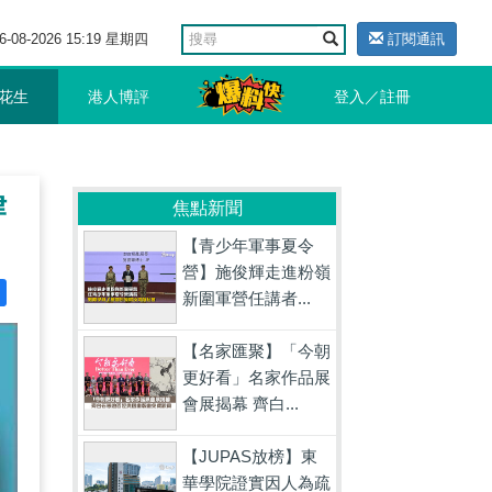
6-08-2026 15:19 星期四
訂閱通訊
花生
港人博評
登入／註冊
律
焦點新聞
【青少年軍事夏令
營】施俊輝走進粉嶺
新圍軍營任講者...
【名家匯聚】「今朝
更好看」名家作品展
會展揭幕 齊白...
【JUPAS放榜】東
華學院證實因人為疏