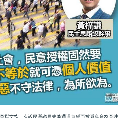
章撰文指，有說民選議員未能通過宣誓而被遞奪資格意