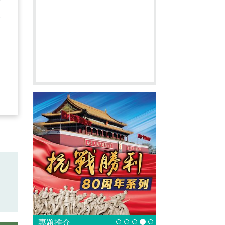
然
違
會
專題推介