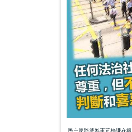
民主思路總幹事黃梓謙在報