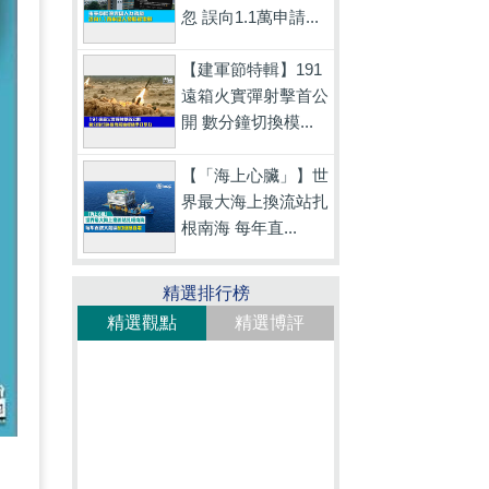
忽 誤向1.1萬申請...
【建軍節特輯】191
遠箱火實彈射擊首公
開 數分鐘切換模...
【「海上心臟」】世
界最大海上換流站扎
根南海 每年直...
精選排行榜
精選觀點
精選博評
味