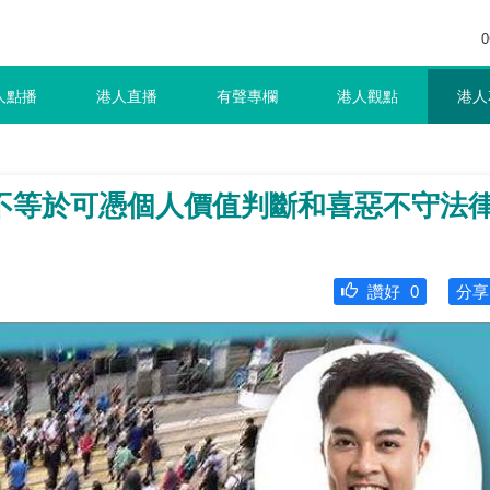
0
人點播
港人直播
有聲專欄
港人觀點
港人
不等於可憑個人價值判斷和喜惡不守法
讚好
0
分享