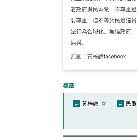
着政府與民為敵，不尊重選
要尊重，但不等於民選議員
法行為合理化。無論政府，
無異。
原圖：黃梓謙facebook
標籤
#
黃梓謙
#
民選