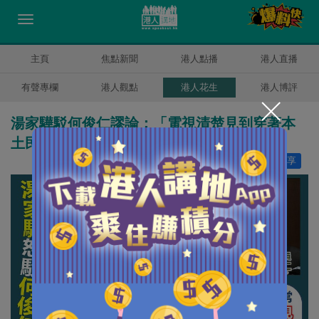
主頁
焦點新聞
港人點播
港人直播
有聲專欄
港人觀點
港人花生
港人博評
湯家驊駁何俊仁謬論：「電視清楚見到穿著本
土民主前線衣著的人持盾牌衝向警方」
讚好
0
分享