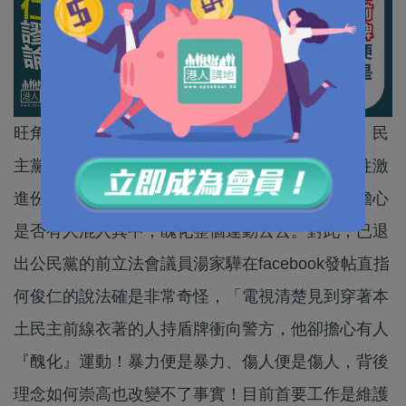
旺角昨日凌晨發生的暴徒騷亂事件深受各界關注，民
主黨議員立法會何俊仁回應事件時竟然表示，過往激
進份子的行動，不會做到社會不可接受的行動，擔心
是否有人混入其中，醜化整個運動云云。對此，已退
出公民黨的前立法會議員湯家驊在facebook發帖直指
何俊仁的說法確是非常奇怪，「電視清楚見到穿著本
土民主前線衣著的人持盾牌衝向警方，他卻擔心有人
『醜化』運動！暴力便是暴力、傷人便是傷人，背後
理念如何崇高也改變不了事實！目前首要工作是維護