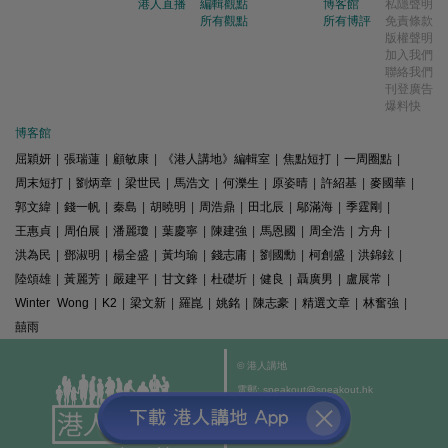
港人直播
編輯觀點
博客館
私隱聲明
所有觀點
所有博評
免責條款
版權聲明
加入我們
聯絡我們
刊登廣告
爆料快
博客館
屈穎妍
|
張瑞蓮
|
顧敏康
|
《港人講地》編輯室
|
焦點短打
|
一周圈點
|
周末短打
|
劉炳章
|
梁世民
|
馬浩文
|
何濼生
|
原姿晴
|
許紹基
|
麥國華
|
郭文緯
|
錢一帆
|
秦島
|
胡曉明
|
周浩鼎
|
田北辰
|
鄔滿海
|
季霆剛
|
王惠貞
|
周伯展
|
潘麗瓊
|
葉慶寧
|
陳建強
|
馬恩國
|
周全浩
|
方舟
|
洪為民
|
鄧淑明
|
楊全盛
|
黃均瑜
|
錢志庸
|
劉國勳
|
柯創盛
|
洪錦鉉
|
陸頌雄
|
黃麗芳
|
嚴建平
|
甘文鋒
|
杜礎圻
|
健良
|
聶廣男
|
盧展常
|
Winter Wong
|
K2
|
梁文新
|
羅崑
|
姚銘
|
陳志豪
|
精選文章
|
林奮強
|
囍雨
© 港人講地
電郵: speakout@speakout.hk
傳真: 85228041301
All rights reserved.