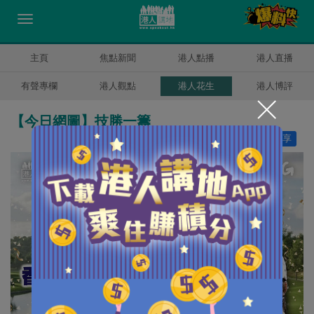
主頁
焦點新聞
港人點播
港人直播
有聲專欄
港人觀點
港人花生
港人博評
【今日網圖】技勝一籌
讚好
3
分享