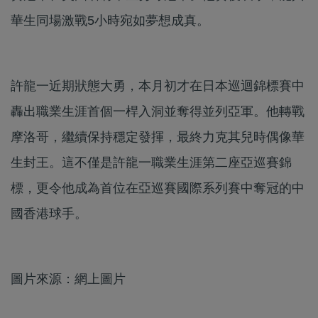
華生同場激戰5小時宛如夢想成真。
許龍一近期狀態大勇，本月初才在日本巡迴錦標賽中
轟出職業生涯首個一桿入洞並奪得並列亞軍。他轉戰
摩洛哥，繼續保持穩定發揮，最終力克其兒時偶像華
生封王。這不僅是許龍一職業生涯第二座亞巡賽錦
標，更令他成為首位在亞巡賽國際系列賽中奪冠的中
國香港球手。
圖片來源：網上圖片