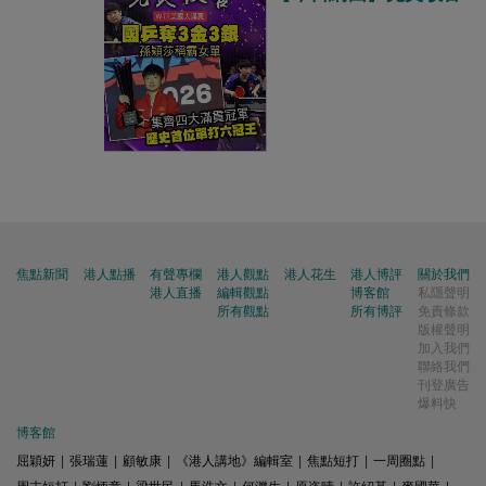
焦點新聞
港人點播
有聲專欄
港人觀點
港人花生
港人博評
關於我們
港人直播
編輯觀點
博客館
私隱聲明
所有觀點
所有博評
免責條款
版權聲明
加入我們
聯絡我們
刊登廣告
爆料快
博客館
屈穎妍
|
張瑞蓮
|
顧敏康
|
《港人講地》編輯室
|
焦點短打
|
一周圈點
|