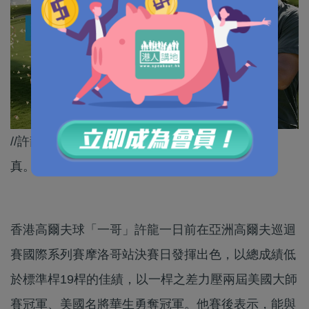
//許龍一形容同兒時偶像激戰5小時，可謂夢想成
真。//
香港高爾夫球「一哥」許龍一日前在亞洲高爾夫巡迴
賽國際系列賽摩洛哥站決賽日發揮出色，以總成績低
於標準桿19桿的佳績，以一桿之差力壓兩屆美國大師
賽冠軍、美國名將華生勇奪冠軍。他賽後表示，能與