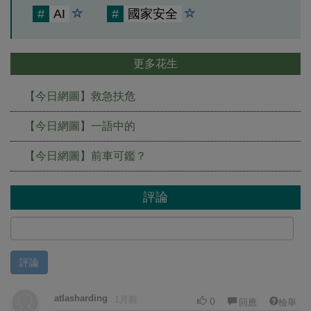
#
AI
#
國家安全
更多花生
【今日網圖】救急扶危
【今日網圖】一語中的
【今日網圖】前車可鑑？
評論
評論
atlasharding
1月前
0
回應
檢舉