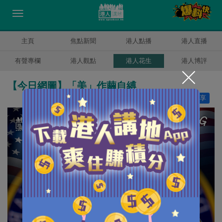
主頁
焦點新聞
港人點播
港人直播
有聲專欄
港人觀點
港人花生
港人博評
【今日網圖】「美」作繭自縛
讚好
19
分享