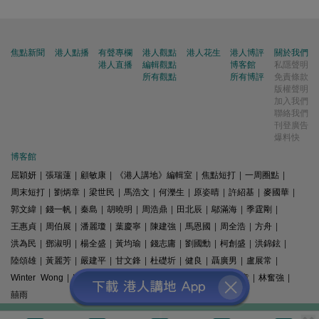
焦點新聞
港人點播
有聲專欄
港人觀點
港人花生
港人博評
關於我們
港人直播
編輯觀點
博客館
私隱聲明
所有觀點
所有博評
免責條款
版權聲明
加入我們
聯絡我們
刊登廣告
爆料快
博客館
屈穎妍
|
張瑞蓮
|
顧敏康
|
《港人講地》編輯室
|
焦點短打
|
一周圈點
|
周末短打
|
劉炳章
|
梁世民
|
馬浩文
|
何濼生
|
原姿晴
|
許紹基
|
麥國華
|
郭文緯
|
錢一帆
|
秦島
|
胡曉明
|
周浩鼎
|
田北辰
|
鄔滿海
|
季霆剛
|
王惠貞
|
周伯展
|
潘麗瓊
|
葉慶寧
|
陳建強
|
馬恩國
|
周全浩
|
方舟
|
洪為民
|
鄧淑明
|
楊全盛
|
黃均瑜
|
錢志庸
|
劉國勳
|
柯創盛
|
洪錦鉉
|
陸頌雄
|
黃麗芳
|
嚴建平
|
甘文鋒
|
杜礎圻
|
健良
|
聶廣男
|
盧展常
|
Winter Wong
|
K2
|
梁文新
|
羅崑
|
姚銘
|
陳志豪
|
精選文章
|
林奮強
|
囍雨