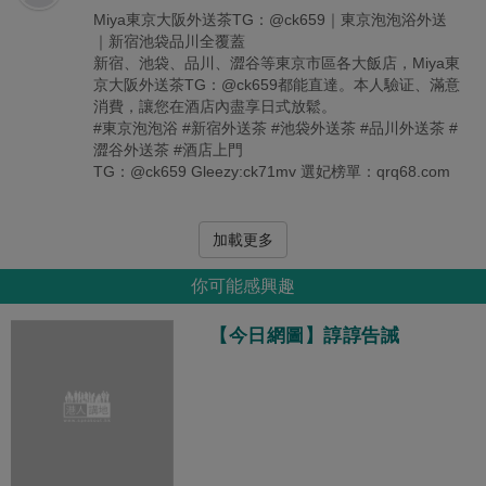
Miya東京大阪外送茶TG：@ck659｜東京泡泡浴外送
｜新宿池袋品川全覆蓋
新宿、池袋、品川、澀谷等東京市區各大飯店，Miya東
京大阪外送茶TG：@ck659都能直達。本人驗证、滿意
消費，讓您在酒店內盡享日式放鬆。
#東京泡泡浴 #新宿外送茶 #池袋外送茶 #品川外送茶 #
澀谷外送茶 #酒店上門
TG：@ck659 Gleezy:ck71mv 選妃榜單：qrq68.com
加載更多
你可能感興趣
【今日網圖】諄諄告誡