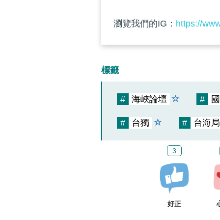
瀏覽我們的IG：
https://ww
標籤
#
海峽論壇
#
國
#
台獨
#
台海局
3
好正