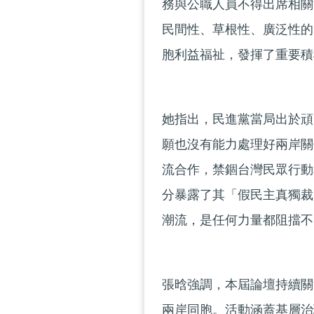
務與公職人員不得出席相關
民間性、草根性、廣泛性的
胞利益福祉，發揮了重要積
她指出，民進黨當局出於頑
願也沒有能力處理好兩岸關
流合作，禁錮台灣民眾行動
分暴露了其「假民主真獨裁
潮流，是任何力量都阻擋不
張晗強調，本屆論壇持續關
兩岸同胞。活動涵蓋基層治