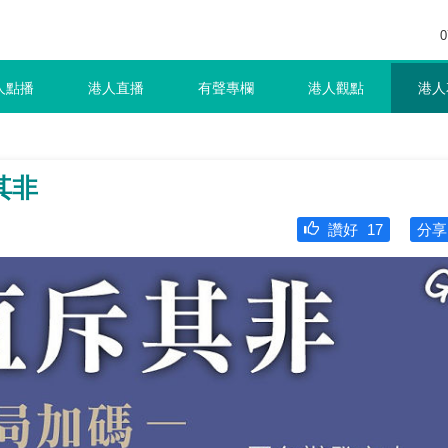
0
人點播
港人直播
有聲專欄
港人觀點
港人
其非
讚好
17
分享