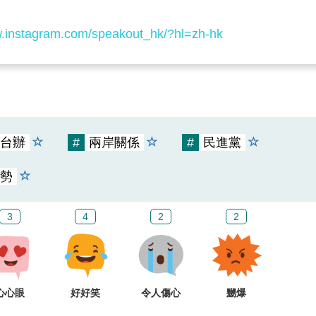
w.instagram.com/speakout_hk/?hl=zh-hk
台辦
#
兩岸關係
#
民進黨
勢
3
4
2
2
心心眼
好好笑
令人傷心
嬲爆