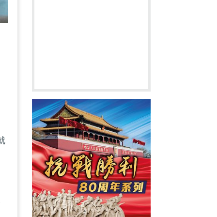
動
就
公