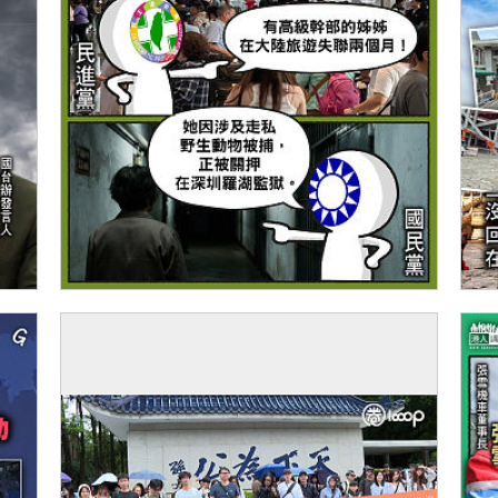
【今日網圖】踢爆綠色謊言
【