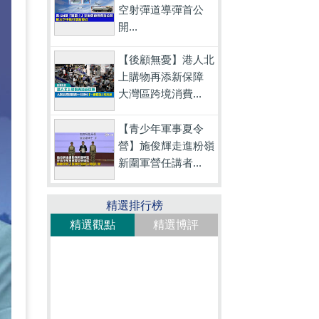
空射彈道導彈首公
開...
【後顧無憂】港人北
上購物再添新保障
大灣區跨境消費...
【青少年軍事夏令
營】施俊輝走進粉嶺
新圍軍營任講者...
精選排行榜
精選觀點
精選博評