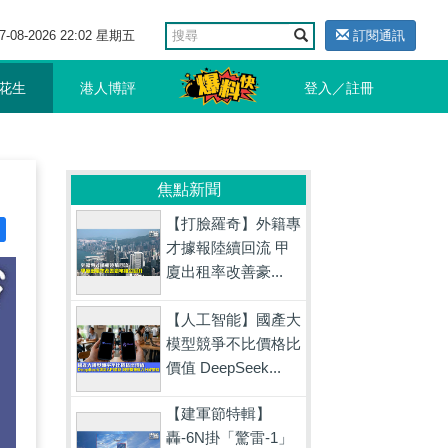
7-08-2026 22:02 星期五
訂閱通訊
花生
港人博評
登入／註冊
焦點新聞
【打臉羅奇】外籍專
才據報陸續回流 甲
廈出租率改善豪...
【人工智能】國產大
模型競爭不比價格比
價值 DeepSeek...
【建軍節特輯】
轟-6N掛「驚雷-1」