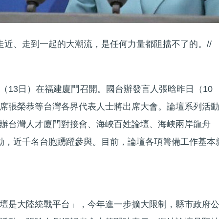
走近、走到一起的大潮流，是任何力量都阻擋不了的。//
（13日）在福建廈門召開。國台辦發言人張晗昨日（10
席張榮恭等台灣各界代表人士將出席大會。論壇系列活
辦台灣人才廈門對接會、海峽百姓論壇、海峽兩岸龍舟
動，近千名台胞踴躍參與。目前，論壇各項籌備工作基本
壇是大陸統戰平台」，今年進一步擴大限制，縣市政府