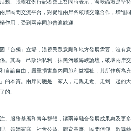
活動。張晗在例行記者會上答問時表示，海峽論壇是堅
兩岸民間交流平台，對促進兩岸各領域交流合作，增進
極作用，受到兩岸同胞普遍歡迎。
固「台獨」立場，漠視民眾意願和地方發展需要，沒有
係。其為一己政治私利，抹黑污衊海峽論壇，破壞兩岸
和言論自由，嚴重損害島內同胞利益福祉，其所作所為
」的本質。兩岸同胞是一家人，走親走近、走到一起的
了的。
注、服務基層和青年群體，讓兩岸融合發展成果惠及更
理、婚姻家庭、社會公益、體育賽事、民間信仰、歌舞