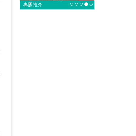
持
專題推介
同
意
交
充
大
多
藝