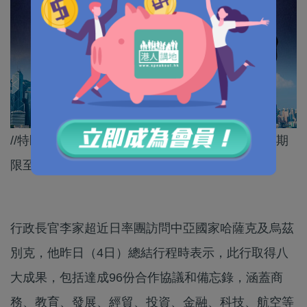
//特區政府仲同兩國達成共識，同意放寬互免簽證期
限至30天。//
行政長官李家超近日率團訪問中亞國家哈薩克及烏茲
別克，他昨日（4日）總結行程時表示，此行取得八
大成果，包括達成96份合作協議和備忘錄，涵蓋商
務、教育、發展、經貿、投資、金融、科技、航空等