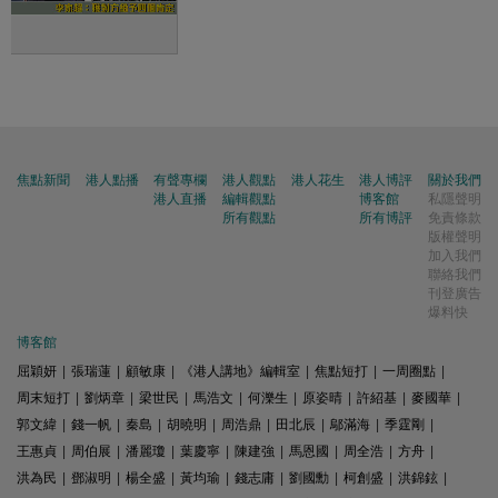
焦點新聞
港人點播
有聲專欄
港人觀點
港人花生
港人博評
關於我們
港人直播
編輯觀點
博客館
私隱聲明
所有觀點
所有博評
免責條款
版權聲明
加入我們
聯絡我們
刊登廣告
爆料快
博客館
屈穎妍
|
張瑞蓮
|
顧敏康
|
《港人講地》編輯室
|
焦點短打
|
一周圈點
|
周末短打
|
劉炳章
|
梁世民
|
馬浩文
|
何濼生
|
原姿晴
|
許紹基
|
麥國華
|
郭文緯
|
錢一帆
|
秦島
|
胡曉明
|
周浩鼎
|
田北辰
|
鄔滿海
|
季霆剛
|
王惠貞
|
周伯展
|
潘麗瓊
|
葉慶寧
|
陳建強
|
馬恩國
|
周全浩
|
方舟
|
洪為民
|
鄧淑明
|
楊全盛
|
黃均瑜
|
錢志庸
|
劉國勳
|
柯創盛
|
洪錦鉉
|