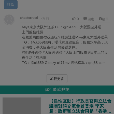
評論
chesterreed
2月前
0
回應
檢舉
Miya東京大阪外送茶TG：@ck659｜大阪難波外送｜
上門服務推薦
在難波商圈住宿或遊玩？推薦透過Miya東京大阪外送茶
TG：@ck659預約，櫻花妹直達飯店，服務水平高，現
金消費，是大阪夜生活的優質選擇。
#難波外送茶 #大阪外送茶 #大阪上門服務 #日本上門 #
夜生活 #泡泡浴
TG：@ck659 Gleezy:ck71mv 選妃榜單：qrq68.com
加載更多
你可能感興趣
【良性互動】行政長官與立法會
議員對談交流會首登場 李家
超：政府和立法會同是「香港