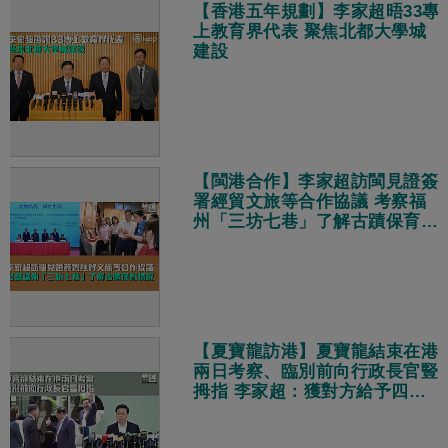
【香港五年規劃】李家超晤33專
上教育界代表 聚焦北都大學城
建設
【閩港合作】李家超訪閩見證簽
署經貿文旅等合作協議 考察福
州「三坊七巷」了解古蹟保育情
況
【夏寶龍訪港】夏寶龍結束在港
兩日考察、臨別前向行政長官豎
拇指 李家超：獲對方給予四個
肯定