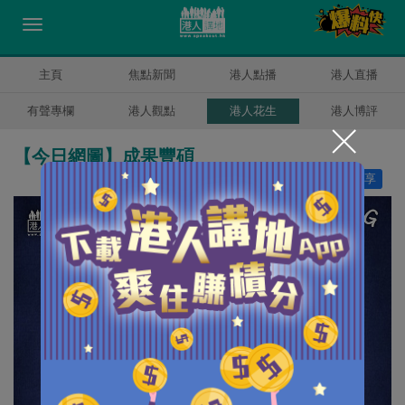
主頁
焦點新聞
港人點播
港人直播
有聲專欄
港人觀點
港人花生
港人博評
【今日網圖】成果豐碩
讚好
2
分享