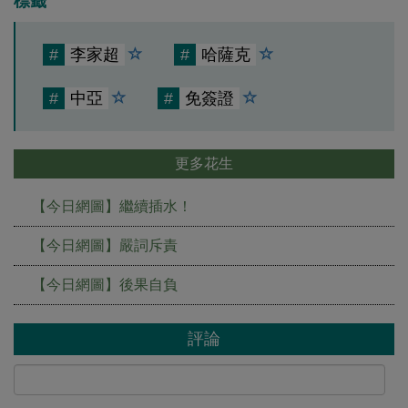
標籤
#
李家超
#
哈薩克
#
中亞
#
免簽證
更多花生
【今日網圖】繼續插水！
【今日網圖】嚴詞斥責
【今日網圖】後果自負
評論