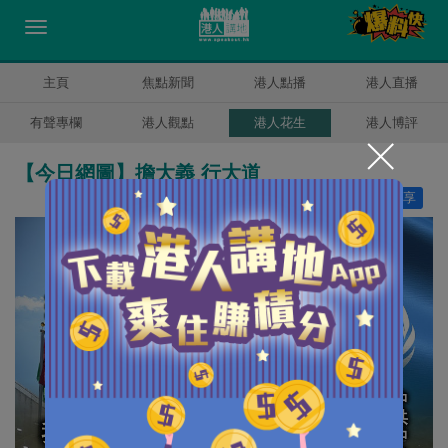
主頁
焦點新聞
港人點播
港人直播
有聲專欄
港人觀點
港人花生
港人博評
【今日網圖】擔大義 行大道
讚好
15
分享