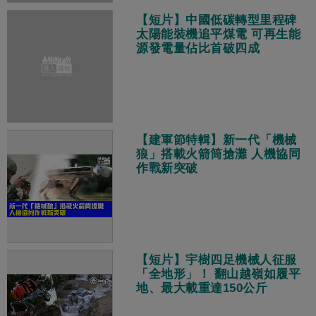
【短片】中國低碳轉型里程碑
太陽能裝機追平煤電 可再生能
源發電量佔比首破四成
【建軍節特輯】新一代「機械
狼」搭載火箭筒搶灘 人機協同
作戰新突破
【短片】宇樹四足機械人征服
「全地形」！ 翻山越嶺如履平
地、最大載重達150公斤