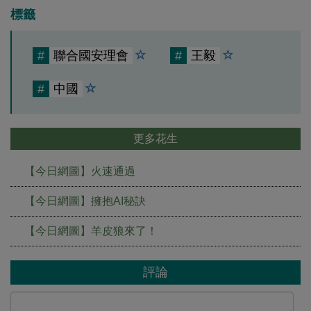
標籤
#
聯合國安理會
#
王毅
#
中國
更多花生
【今日網圖】火速通過
【今日網圖】擁抱AI秘訣
【今日網圖】羊皮狼來了！
評論