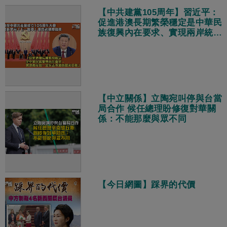
【中共建黨105周年】習近平：
促進港澳長期繁榮穩定是中華民
族復興內在要求、實現兩岸統一
是矢志不渝的歷史任務
【中立關係】立陶宛叫停與台當
局合作 候任總理盼修復對華關
係：不能那麼與眾不同
【今日網圖】踩界的代價