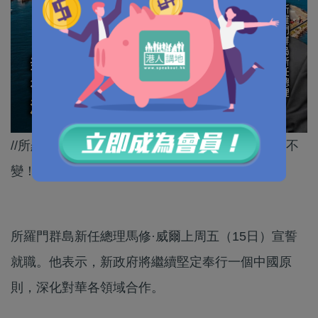
//所羅門群島雖然出現政權更迭，但同中國嘅關係不
變！//
所羅門群島新任總理馬修·威爾上周五（15日）宣誓
就職。他表示，新政府將繼續堅定奉行一個中國原
則，深化對華各領域合作。