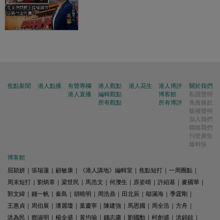
焦點新聞
港人點播
有聲專欄
港人觀點
港人花生
港人博評
關於我們
港人直播
編輯觀點
博客館
私隱聲明
所有觀點
所有博評
免責條款
版權聲明
加入我們
聯絡我們
刊登廣告
爆料快
博客館
屈穎妍
|
張瑞蓮
|
顧敏康
|
《港人講地》編輯室
|
焦點短打
|
一周圈點
|
周末短打
|
劉炳章
|
梁世民
|
馬浩文
|
何濼生
|
原姿晴
|
許紹基
|
麥國華
|
郭文緯
|
錢一帆
|
秦島
|
胡曉明
|
周浩鼎
|
田北辰
|
鄔滿海
|
季霆剛
|
王惠貞
|
周伯展
|
潘麗瓊
|
葉慶寧
|
陳建強
|
馬恩國
|
周全浩
|
方舟
|
洪為民
|
鄧淑明
|
楊全盛
|
黃均瑜
|
錢志庸
|
劉國勳
|
柯創盛
|
洪錦鉉
|