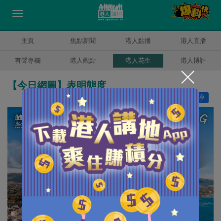
主頁
焦點新聞
港人點播
港人直播
有聲專欄
港人觀點
港人花生
港人博評
【今日網圖】表明態度
讚好
4
分享