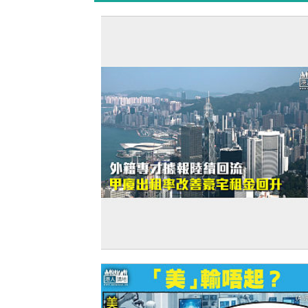
【打臉羅奇】外籍專才據報陸續回流 甲
租率改善豪宅租金回升