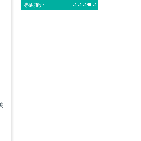
專題推介
蟲
模
材
美
陳
今