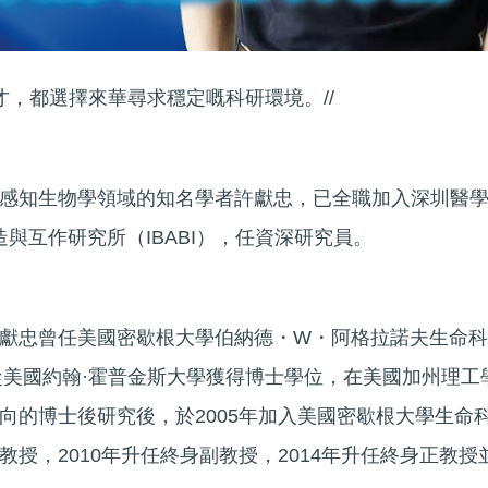
才，都選擇來華尋求穩定嘅科研環境。//
感知生物學領域的知名學者許獻忠，已全職加入深圳醫
造與互作研究所（IBABI），任資深研究員。
獻忠曾任美國密歇根大學伯納德・W・阿格拉諾夫生命科
年從美國約翰·霍普金斯大學獲得博士學位，在美國加州理工
向的博士後研究後，於2005年加入美國密歇根大學生命
授，2010年升任終身副教授，2014年升任終身正教授