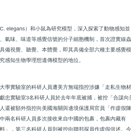
. elegans）和小鼠為研究模型，深入探索了動物感知並
、氣味、味道等感覺信號的分子細胞機制，首次證實線
具備視覺、聽覺、本體覺，即其具備全部六種主要感覺
究感知生物學理想遺傳模型的地位。
大學實驗室的科研人員遭美方無端指控涉嫌「走私生物
獻忠實驗室3名科研人員於去年年底被捕，被控「合謀向
人還被額外指控向美國海關與邊境保護局官員「作虛假
中兩名科研人員多次接收來自中國的包裹，包裹內藏有
料」，第三名科研人員則被控向聯邦探員作虛假供述。