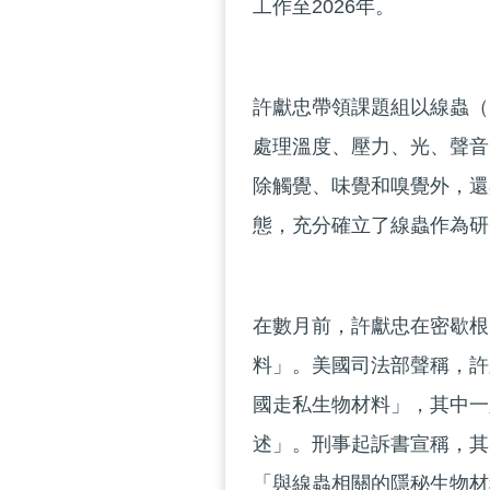
工作至2026年。
許獻忠帶領課題組以線蟲（C
處理溫度、壓力、光、聲音
除觸覺、味覺和嗅覺外，還
態，充分確立了線蟲作為研
在數月前，許獻忠在密歇根
料」。美國司法部聲稱，許
國走私生物材料」，其中一
述」。刑事起訴書宣稱，其
「與線蟲相關的隱秘生物材