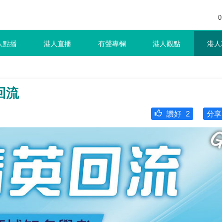
0
人點播
港人直播
有聲專欄
港人觀點
港人
回流
讚好
2
分享