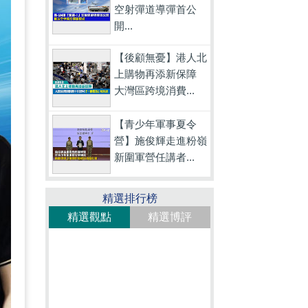
空射彈道導彈首公
開...
【後顧無憂】港人北
上購物再添新保障
大灣區跨境消費...
【青少年軍事夏令
營】施俊輝走進粉嶺
新圍軍營任講者...
精選排行榜
精選觀點
精選博評