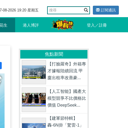
7-08-2026 19:20 星期五
訂閱通訊
花生
港人博評
登入／註冊
焦點新聞
【打臉羅奇】外籍專
才據報陸續回流 甲
廈出租率改善豪...
【人工智能】國產大
模型競爭不比價格比
價值 DeepSeek...
【建軍節特輯】
轟-6N掛「驚雷-1」