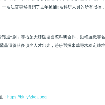
，一名法官突然撤銷了去年被捕3名科研人員的所有指控
行動計劃」等措施大肆破壞國際科研合作，動輒羅織罪
壁壘逼得諸多頂尖人才出走，紛紛選擇來華尋求穩定純
頻道：
https://bit.ly/2kgU8qg