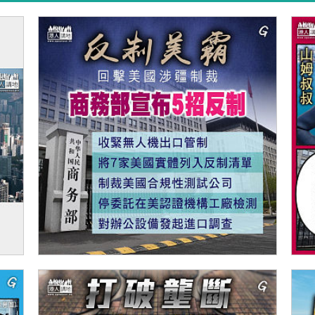
廈出
【今日網圖】反制美霸
【