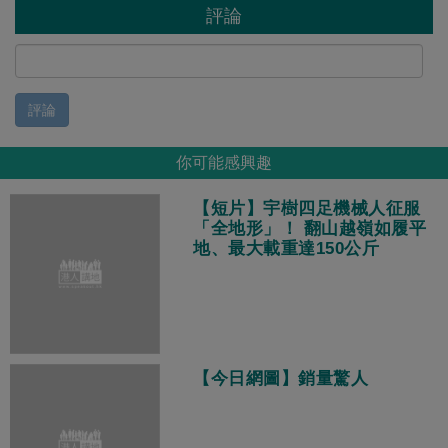
評論
評論
你可能感興趣
【短片】宇樹四足機械人征服
「全地形」！ 翻山越嶺如履平
地、最大載重達150公斤
【今日網圖】銷量驚人