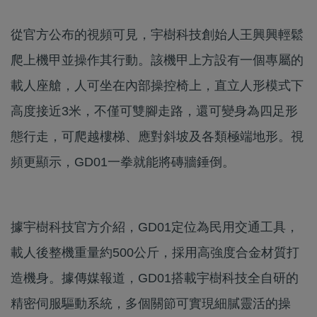
從官方公布的視頻可見，宇樹科技創始人王興興輕鬆
爬上機甲並操作其行動。該機甲上方設有一個專屬的
載人座艙，人可坐在內部操控椅上，直立人形模式下
高度接近3米，不僅可雙腳走路，還可變身為四足形
態行走，可爬越樓梯、應對斜坡及各類極端地形。視
頻更顯示，GD01一拳就能將磚牆錘倒。
據宇樹科技官方介紹，GD01定位為民用交通工具，
載人後整機重量約500公斤，採用高強度合金材質打
造機身。據傳媒報道，GD01搭載宇樹科技全自研的
精密伺服驅動系統，多個關節可實現細膩靈活的操