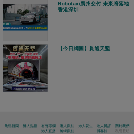
Robotaxi廣州交付 未來將落地
香港深圳
【今日網圖】貫通天塹
焦點新聞
港人點播
有聲專欄
港人觀點
港人花生
港人博評
關於我們
港人直播
編輯觀點
博客館
私隱聲明