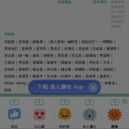
所有觀點
所有博評
免責條款
版權聲明
加入我們
聯絡我們
刊登廣告
爆料快
博客館
屈穎妍
|
張瑞蓮
|
顧敏康
|
《港人講地》編輯室
|
焦點短打
|
一周圈點
|
周末短打
|
劉炳章
|
梁世民
|
馬浩文
|
何濼生
|
原姿晴
|
許紹基
|
麥國華
|
郭文緯
|
錢一帆
|
秦島
|
胡曉明
|
周浩鼎
|
田北辰
|
鄔滿海
|
季霆剛
|
王惠貞
|
周伯展
|
潘麗瓊
|
葉慶寧
|
陳建強
|
馬恩國
|
周全浩
|
方舟
|
洪為民
|
鄧淑明
|
楊全盛
|
黃均瑜
|
錢志庸
|
劉國勳
|
柯創盛
|
洪錦鉉
|
陸頌雄
|
黃麗芳
|
嚴建平
|
甘文鋒
|
杜礎圻
|
健良
|
聶廣男
|
盧展常
|
Winter Wong
|
K2
|
梁文新
|
羅崑
|
姚銘
|
陳志豪
|
精選文章
|
林奮強
|
囍雨
© 港人講地
5
4
3
0
0
電郵: speakout@speakout.hk
傳真: 85228041301
All rights reserved.
好正
心心眼
好好笑
令人傷心
嬲爆
版權所有 不得轉載