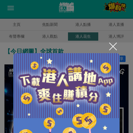
主頁
焦點新聞
港人點播
港人直播
有聲專欄
港人觀點
港人花生
港人博評
【今日網圖】全球首款
讚好
17
分享