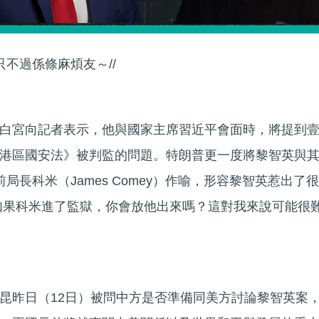
只不過係條麻煩友～//
白宮向記者表示，他與國家主席習近平會面時，將提到
港區國安法》被判監的問題。特朗普更一度將黎智英與
局長科米（James Comey）作喻，形容黎智英惹出了很
如果科米進了監獄，你會放他出來嗎？這對我來說可能很
昆昨日（12日）被問中方是否準備同美方討論黎智英案