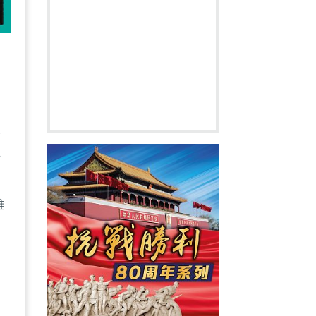
壹
其
難
，