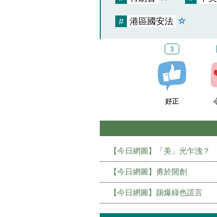
#
港區國安法
3
好正
【今日網圖】「美」光乍洩？
【今日網圖】勇於開創
【今日網圖】踢爆綠色謊言