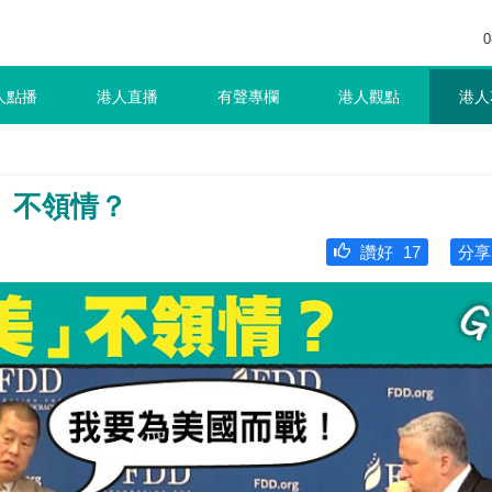
0
人點播
港人直播
有聲專欄
港人觀點
港人
」不領情？
讚好
17
分享