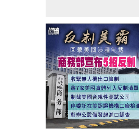
【短片】【笑聞一分錢】侵侵出口術 打
變提款機 做總統其實係副業？
【今日網圖】反制美霸