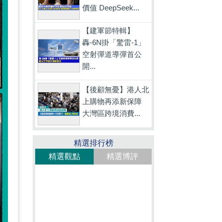
價值 DeepSeek...
【建軍節特輯】
轟-6N掛「驚雷-1」
空射彈道導彈首公
開...
【後顧無憂】港人北
上購物再添新保障
大灣區跨境消費...
精選排行榜
精選觀點
精選博評