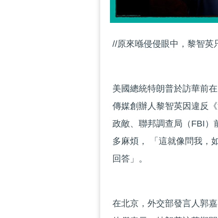
//原來喺侵侵眼中，黎智英
美國總統特朗普於訪華前在
傳媒創辦人黎智英因違反《
政敵、聯邦調查局（FBI）前
多麻煩， 「這就像問我，
回答」。
在北京，外交部發言人郭嘉