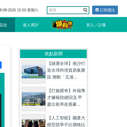
8-08-2026 15:50 星期六
訂閱通訊
花生
港人博評
登入／註冊
焦點新聞
【鏈通全球】南沙打
造全球跨境貿易集聚
區 聯動「五港...
【打臉羅奇】外籍專
才據報陸續回流 甲
廈出租率改善豪...
【人工智能】國產大
模型競爭不比價格比