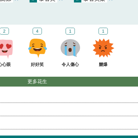
2
4
1
1
心心眼
好好笑
令人傷心
嬲爆
更多花生