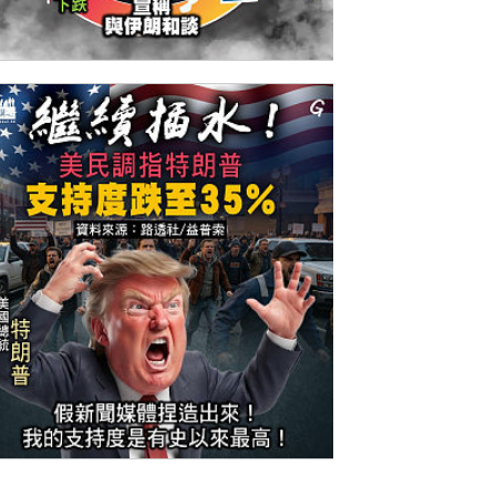
今日網圖】侵侵生財之道？
今日網圖】繼續插水！