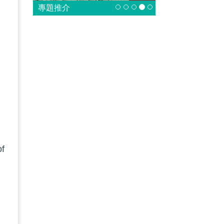
大
專題推介
反
支
f