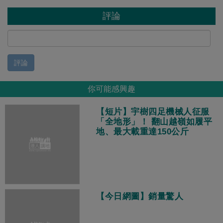
評論
評論
你可能感興趣
【短片】宇樹四足機械人征服
「全地形」！ 翻山越嶺如履平
地、最大載重達150公斤
【今日網圖】銷量驚人