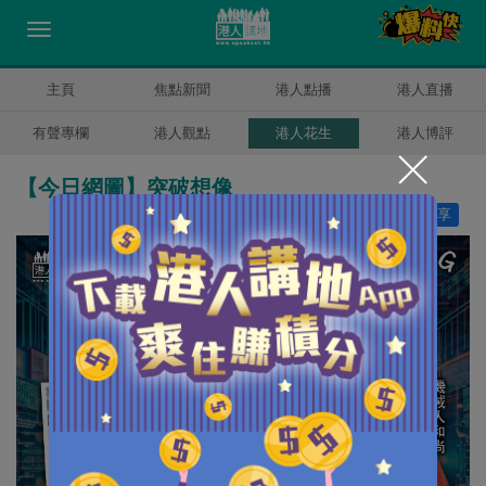
主頁
焦點新聞
港人點播
港人直播
有聲專欄
港人觀點
港人花生
港人博評
【今日網圖】突破想像
讚好
16
分享