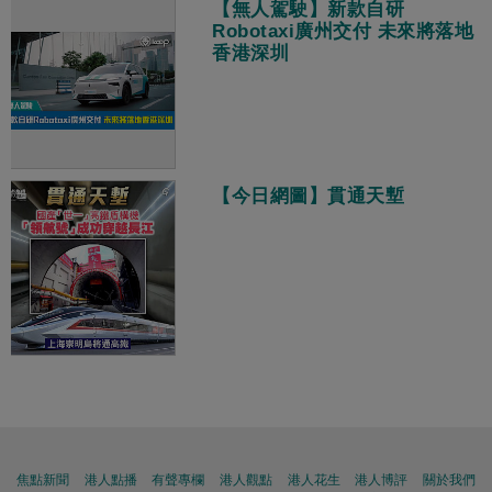
【無人駕駛】新款自研
Robotaxi廣州交付 未來將落地
香港深圳
【今日網圖】貫通天塹
焦點新聞
港人點播
有聲專欄
港人觀點
港人花生
港人博評
關於我們