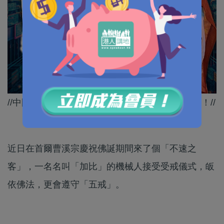
//中國出品的機械人乜都做到，連出家都難佢唔到！//
近日在首爾曹溪宗慶祝佛誕期間來了個「不速之
客」，一名名叫「加比」的機械人接受受戒儀式，皈
依佛法，更會遵守「五戒」。