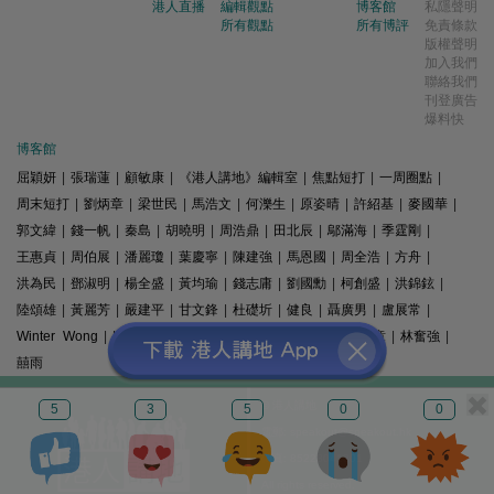
港人直播
編輯觀點
博客館
私隱聲明
所有觀點
所有博評
免責條款
版權聲明
加入我們
聯絡我們
刊登廣告
爆料快
博客館
屈穎妍
|
張瑞蓮
|
顧敏康
|
《港人講地》編輯室
|
焦點短打
|
一周圈點
|
周末短打
|
劉炳章
|
梁世民
|
馬浩文
|
何濼生
|
原姿晴
|
許紹基
|
麥國華
|
郭文緯
|
錢一帆
|
秦島
|
胡曉明
|
周浩鼎
|
田北辰
|
鄔滿海
|
季霆剛
|
王惠貞
|
周伯展
|
潘麗瓊
|
葉慶寧
|
陳建強
|
馬恩國
|
周全浩
|
方舟
|
洪為民
|
鄧淑明
|
楊全盛
|
黃均瑜
|
錢志庸
|
劉國勳
|
柯創盛
|
洪錦鉉
|
陸頌雄
|
黃麗芳
|
嚴建平
|
甘文鋒
|
杜礎圻
|
健良
|
聶廣男
|
盧展常
|
Winter Wong
|
K2
|
梁文新
|
羅崑
|
姚銘
|
陳志豪
|
精選文章
|
林奮強
|
囍雨
© 港人講地
5
3
5
0
0
電郵: speakout@speakout.hk
傳真: 85228041301
All rights reserved.