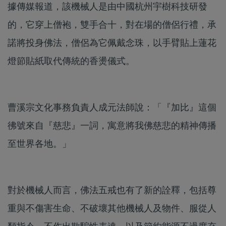
據傳媒報道，該機械人是由中國杭州宇樹科技研發
的，它穿上僧袍，雙手合十，對在場的僧侶行禮，承
諾將投身佛法，僧侶為它佩戴念珠，以手臂貼上蓮花
燈節貼紙取代傳統的香燙儀式。
曹溪宗文化事務負責人成元法師說：「『加比』這個
彿號來自『慈悲』一詞，寓意將我佛慈悲的精神傳播
至世界各地。」
對於機械人而言，佛法五戒也有了新的詮釋，包括尊
重與不傷害生命、不破壞其他機械人及物件、服從人