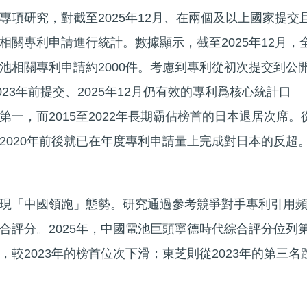
專項研究，對截至2025年12月、在兩個及以上國家提交
相關專利申請進行統計。數據顯示，截至2025年12月，
池相關專利申請約2000件。考慮到專利從初次提交到公
023年前提交、2025年12月仍有效的專利爲核心統計口
一，而2015至2022年長期霸佔榜首的日本退居次席。
2020年前後就已在年度專利申請量上完成對日本的反超
現「中國領跑」態勢。研究通過參考競爭對手專利引用
合評分。2025年，中國電池巨頭寧德時代綜合評分位列
較2023年的榜首位次下滑；東芝則從2023年的第三名