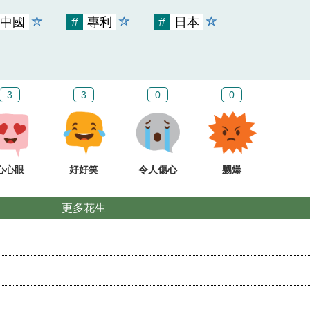
中國
#
專利
#
日本
3
3
0
0
心心眼
好好笑
令人傷心
嬲爆
更多花生