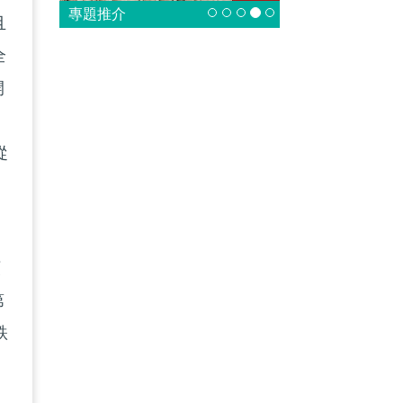
專題推介
且
全
開
從
。
頻
第
跌