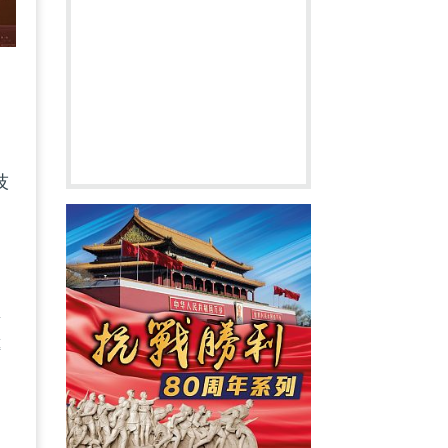
技
型
傳