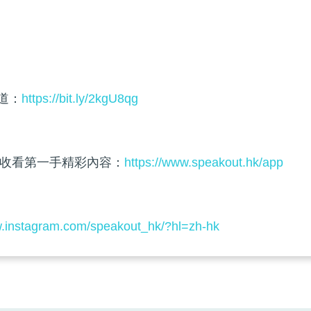
頻道：
https://bit.ly/2kgU8qg
收看第一手精彩內容：
https://www.speakout.hk/app
w.instagram.com/speakout_hk/?hl=zh-hk