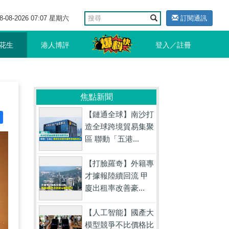
8-08-2026 07:07 星期六
訂閱通訊
花生
港人博評
登入／註冊
焦點新聞
【鏈通全球】南沙打
造全球跨境貿易集聚
區 聯動「五港...
【打臉羅奇】外籍專
才據報陸續回流 甲
廈出租率改善豪...
【人工智能】國產大
模型競爭不比價格比