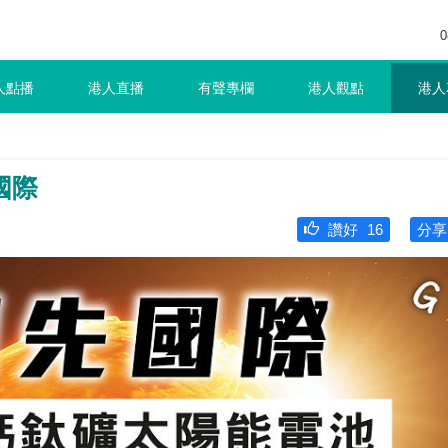
0
人點播
港人直播
有聲專欄
港人觀點
港人
國際
讚好
16
分享