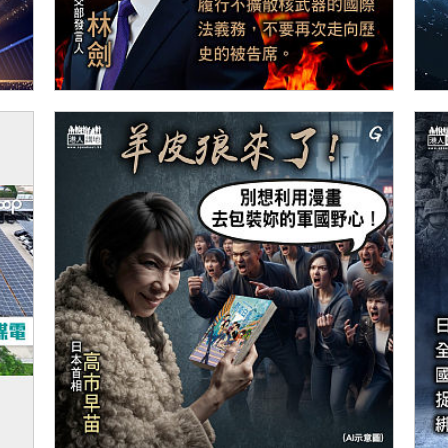
【今日網圖】諄諄告誡
【