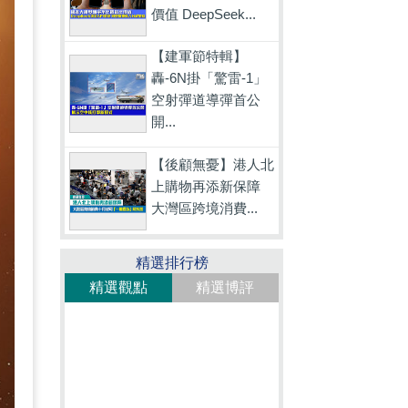
價值 DeepSeek...
【建軍節特輯】
轟-6N掛「驚雷-1」
空射彈道導彈首公
開...
【後顧無憂】港人北
上購物再添新保障
大灣區跨境消費...
精選排行榜
精選觀點
精選博評