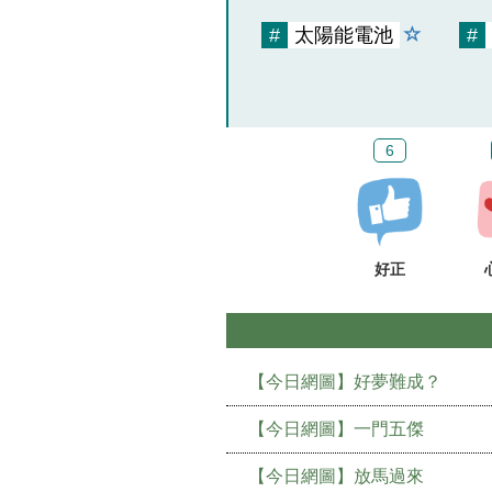
#
太陽能電池
#
6
好正
【今日網圖】好夢難成？
【今日網圖】一門五傑
【今日網圖】放馬過來