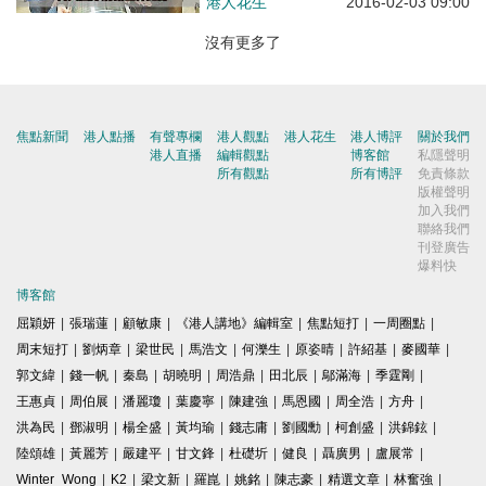
港人花生
2016-02-03 09:00
沒有更多了
焦點新聞
港人點播
有聲專欄
港人觀點
港人花生
港人博評
關於我們
港人直播
編輯觀點
博客館
私隱聲明
所有觀點
所有博評
免責條款
版權聲明
加入我們
聯絡我們
刊登廣告
爆料快
博客館
屈穎妍
|
張瑞蓮
|
顧敏康
|
《港人講地》編輯室
|
焦點短打
|
一周圈點
|
周末短打
|
劉炳章
|
梁世民
|
馬浩文
|
何濼生
|
原姿晴
|
許紹基
|
麥國華
|
郭文緯
|
錢一帆
|
秦島
|
胡曉明
|
周浩鼎
|
田北辰
|
鄔滿海
|
季霆剛
|
王惠貞
|
周伯展
|
潘麗瓊
|
葉慶寧
|
陳建強
|
馬恩國
|
周全浩
|
方舟
|
洪為民
|
鄧淑明
|
楊全盛
|
黃均瑜
|
錢志庸
|
劉國勳
|
柯創盛
|
洪錦鉉
|
陸頌雄
|
黃麗芳
|
嚴建平
|
甘文鋒
|
杜礎圻
|
健良
|
聶廣男
|
盧展常
|
Winter Wong
|
K2
|
梁文新
|
羅崑
|
姚銘
|
陳志豪
|
精選文章
|
林奮強
|