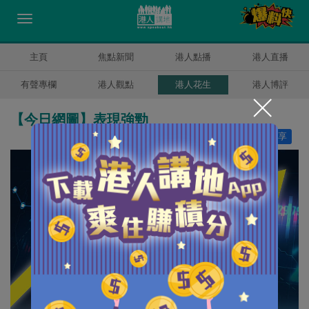
主頁
焦點新聞
港人點播
港人直播
有聲專欄
港人觀點
港人花生
港人博評
【今日網圖】表現強勁
讚好
4
分享