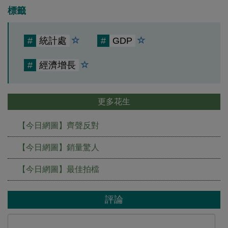
標籤
#
統計處
#
GDP
#
經濟增長
更多花生
【今日網圖】齊聲反對
【今日網圖】銷量驚人
【今日網圖】最佳拍檔
評論