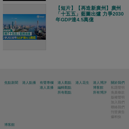
【短片】【再造新廣州】廣州
「十五五」藍圖出爐 力爭2030
年GDP達4.5萬億
焦點新聞
港人點播
有聲專欄
港人觀點
港人花生
港人博評
關於我們
港人直播
編輯觀點
博客館
私隱聲明
所有觀點
所有博評
免責條款
版權聲明
加入我們
聯絡我們
刊登廣告
爆料快
博客館