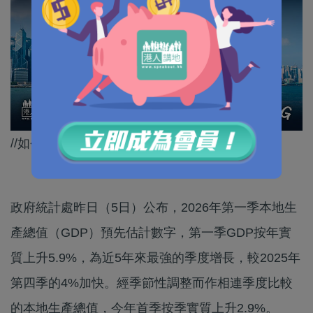
//如今世界戰亂不斷，好彩香港有強大靠山！//
政府統計處昨日（5日）公布，2026年第一季本地生
產總值（GDP）預先估計數字，第一季GDP按年實
質上升5.9%，為近5年來最強的季度增長，較2025年
第四季的4%加快。經季節性調整而作相連季度比較
的本地生產總值，今年首季按季實質上升2.9%。