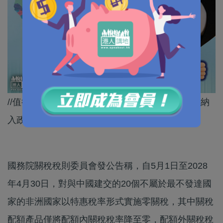
//值得注意的是，斯威士蘭因未建交，成為唯一未納
入政策範圍的非洲國家！//
國務院關稅稅則委員會發公告稱，自5月1日至2028
年4月30日，對與中國建交的20個不屬於最不發達國
家的非洲國家以特惠稅率形式實施零關稅，其中關稅
配額產品僅將配額內關稅稅率降至零，配額外關稅稅