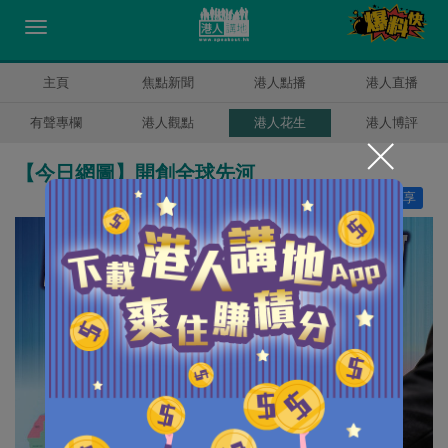
主頁
焦點新聞
港人點播
港人直播
有聲專欄
港人觀點
港人花生
港人博評
【今日網圖】開創全球先河
讚好
16
分享