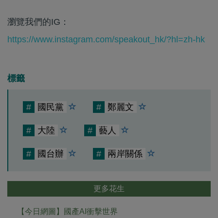
瀏覽我們的IG：
https://www.instagram.com/speakout_hk/?hl=zh-hk
標籤
#
國民黨
#
鄭麗文
#
大陸
#
藝人
#
國台辦
#
兩岸關係
更多花生
【今日網圖】國產AI衝擊世界