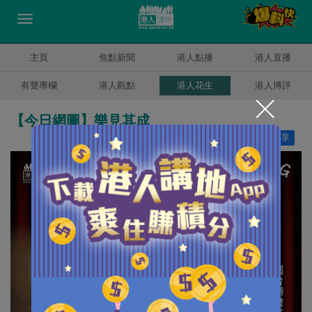
主頁
焦點新聞
港人點播
港人直播
有聲專欄
港人觀點
港人花生
港人博評
【今日網圖】樂見其成
讚好
14
分享