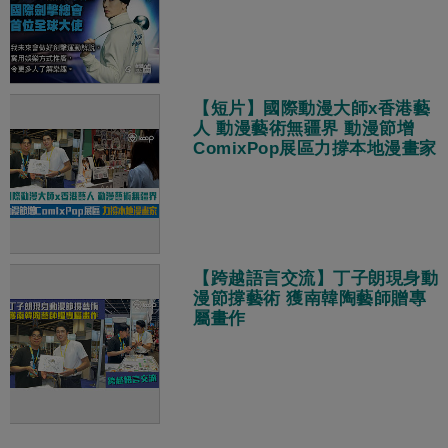
【短片】國際動漫大師x香港藝
人 動漫藝術無疆界 動漫節增
ComixPop展區力撐本地漫畫家
【跨越語言交流】丁子朗現身動
漫節撐藝術 獲南韓陶藝師贈專
屬畫作