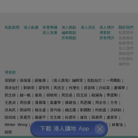
焦點新聞
港人點播
有聲專欄
港人觀點
港人花生
港人博評
關於我們
港人直播
編輯觀點
博客館
私隱聲明
所有觀點
所有博評
免責條款
版權聲明
加入我們
聯絡我們
刊登廣告
爆料快
博客館
屈穎妍
|
張瑞蓮
|
顧敏康
|
《港人講地》編輯室
|
焦點短打
|
一周圈點
|
周末短打
|
劉炳章
|
梁世民
|
馬浩文
|
何濼生
|
原姿晴
|
許紹基
|
麥國華
|
郭文緯
|
錢一帆
|
秦島
|
胡曉明
|
周浩鼎
|
田北辰
|
鄔滿海
|
季霆剛
|
王惠貞
|
周伯展
|
潘麗瓊
|
葉慶寧
|
陳建強
|
馬恩國
|
周全浩
|
方舟
|
洪為民
|
鄧淑明
|
楊全盛
|
黃均瑜
|
錢志庸
|
劉國勳
|
柯創盛
|
洪錦鉉
|
陸頌雄
|
黃麗芳
|
嚴建平
|
甘文鋒
|
杜礎圻
|
健良
|
聶廣男
|
盧展常
|
Winter Wong
|
K2
|
梁文新
|
羅崑
|
姚銘
|
陳志豪
|
精選文章
|
林奮強
|
囍雨