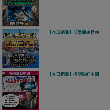
【今日網圖】反擊關稅霸凌
【今日網圖】擺明眼紅中國