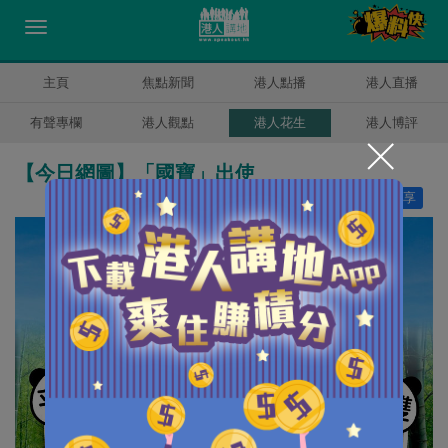
主頁
焦點新聞
港人點播
港人直播
有聲專欄
港人觀點
港人花生
港人博評
【今日網圖】「國寶」出使
讚好
11
分享