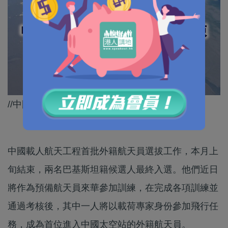
//中國太空站愈來愈國際化！//
中國載人航天工程首批外籍航天員選拔工作，本月上
旬結束，兩名巴基斯坦籍候選人最終入選。他們近日
將作為預備航天員來華參加訓練，在完成各項訓練並
通過考核後，其中一人將以載荷專家身份參加飛行任
務，成為首位進入中國太空站的外籍航天員。