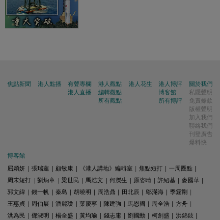
焦點新聞
港人點播
有聲專欄
港人觀點
港人花生
港人博評
關於我們
港人直播
編輯觀點
博客館
私隱聲明
所有觀點
所有博評
免責條款
版權聲明
加入我們
聯絡我們
刊登廣告
爆料快
博客館
屈穎妍
|
張瑞蓮
|
顧敏康
|
《港人講地》編輯室
|
焦點短打
|
一周圈點
|
周末短打
|
劉炳章
|
梁世民
|
馬浩文
|
何濼生
|
原姿晴
|
許紹基
|
麥國華
|
郭文緯
|
錢一帆
|
秦島
|
胡曉明
|
周浩鼎
|
田北辰
|
鄔滿海
|
季霆剛
|
王惠貞
|
周伯展
|
潘麗瓊
|
葉慶寧
|
陳建強
|
馬恩國
|
周全浩
|
方舟
|
洪為民
|
鄧淑明
|
楊全盛
|
黃均瑜
|
錢志庸
|
劉國勳
|
柯創盛
|
洪錦鉉
|