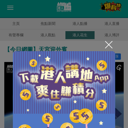
主頁
焦點新聞
港人點播
港人直播
有聲專欄
港人觀點
港人花生
港人博評
【今日網圖】天宮迎外賓
讚好
5
分享