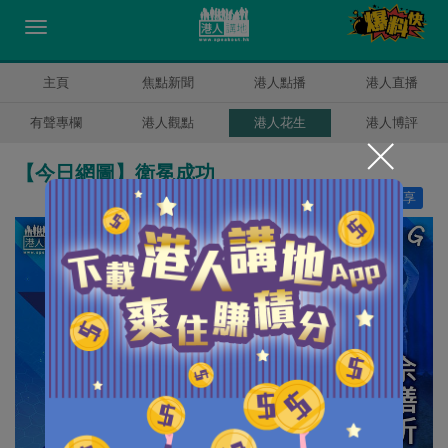
主頁
焦點新聞
港人點播
港人直播
有聲專欄
港人觀點
港人花生
港人博評
【今日網圖】衛冕成功
讚好
2
分享