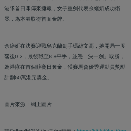
港隊首日即傳來捷報，女子重劍代表佘繕妡成功衛
冕，為本港取得首面金牌。
佘繕妡在決賽迎戰烏克蘭劍手瑪絲文高，她開局一度
落後0-2，最後戰至8-8平手，並憑「決一劍」取勝，
為港隊在首個競賽日奪金，獲賽馬會優秀運動員獎勵
計劃50萬港元獎金。
圖片來源：網上圖片