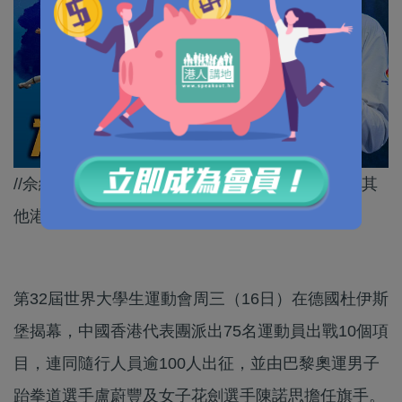
//佘繕妡成為歷來首位連續兩屆奪金的港將，希望其
他港隊健兒都取得好成績！//
第32屆世界大學生運動會周三（16日）在德國杜伊斯
堡揭幕，中國香港代表團派出75名運動員出戰10個項
目，連同隨行人員逾100人出征，並由巴黎奧運男子
跆拳道選手盧蔚豐及女子花劍選手陳諾思擔任旗手。