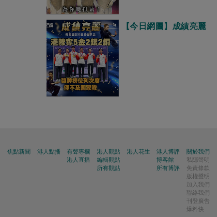
【今日網圖】成績亮麗
焦點新聞
港人點播
有聲專欄
港人觀點
港人花生
港人博評
關於我們
港人直播
編輯觀點
博客館
私隱聲明
所有觀點
所有博評
免責條款
版權聲明
加入我們
聯絡我們
刊登廣告
爆料快