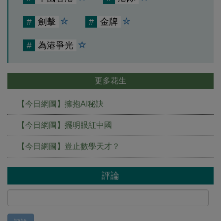
#
劍擊
#
金牌
#
為港爭光
更多花生
【今日網圖】擁抱AI秘訣
【今日網圖】擺明眼紅中國
【今日網圖】豈止數學天才？
評論