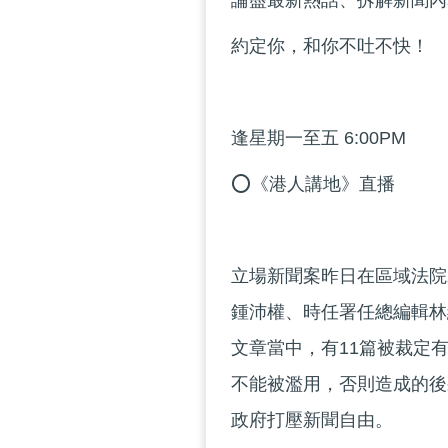
論盡最新熱話、拆解新聞內
約定你，和你不吐不快！
逢星期一至五 6:00PM
⭕《港人講地》直播
立場新聞案昨日在區域法院
鍾沛權、時任署任總編輯林
文章當中，有11篇被裁定
不能被濫用，否則造成的後
政府打壓新聞自由。