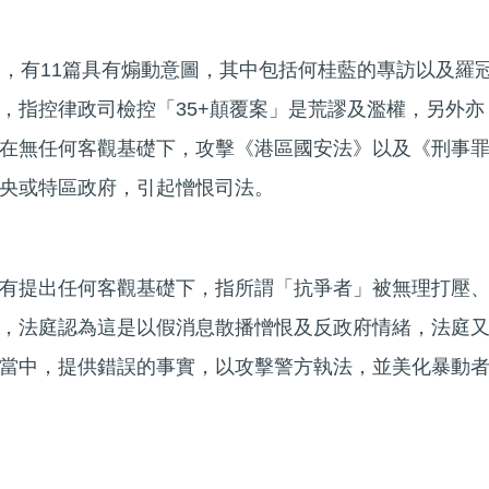
中，有11篇具有煽動意圖，其中包括何桂藍的專訪以及羅
，指控律政司檢控「35+顛覆案」是荒謬及濫權，另外亦
在無任何客觀基礎下，攻擊《港區國安法》以及《刑事
央或特區政府，引起憎恨司法。
有提出任何客觀基礎下，指所謂「抗爭者」被無理打壓
，法庭認為這是以假消息散播憎恨及反政府情緒，法庭
當中，提供錯誤的事實，以攻擊警方執法，並美化暴動