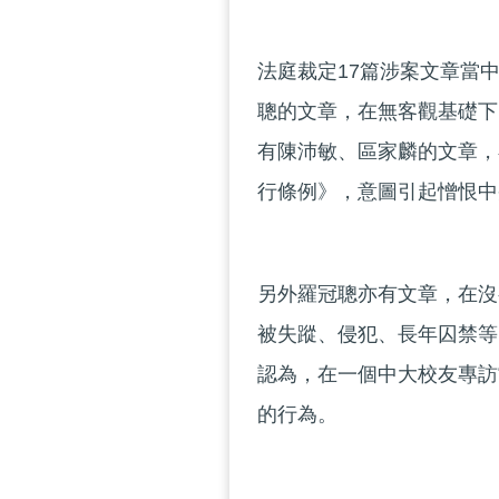
法庭裁定17篇涉案文章當
聰的文章，在無客觀基礎下
有陳沛敏、區家麟的文章，
行條例》，意圖引起憎恨中
另外羅冠聰亦有文章，在沒
被失蹤、侵犯、長年囚禁等
認為，在一個中大校友專訪
的行為。