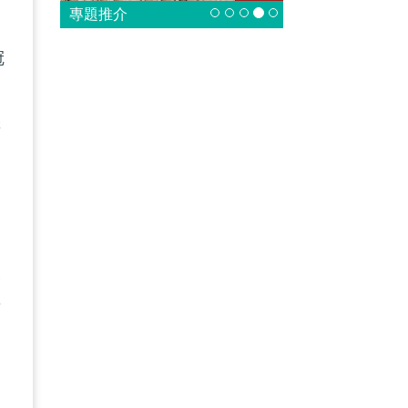
專題推介
冠
罪
、
又
者