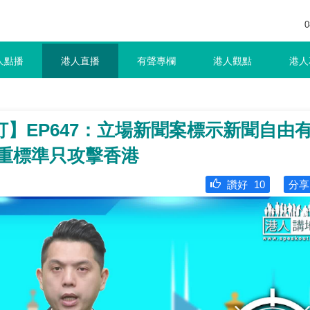
0
人點播
港人直播
有聲專欄
港人觀點
港人
】EP647：立場新聞案標示新聞自由
雙重標準只攻擊香港
讚好
10
分享