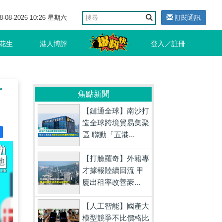
8-08-2026 10:26 星期六
訂閱通訊
花生
港人博評
登入／註冊
有
焦點新聞
【鏈通全球】南沙打
造全球跨境貿易集聚
區 聯動「五港...
【打臉羅奇】外籍專
才據報陸續回流 甲
廈出租率改善豪...
【人工智能】國產大
模型競爭不比價格比