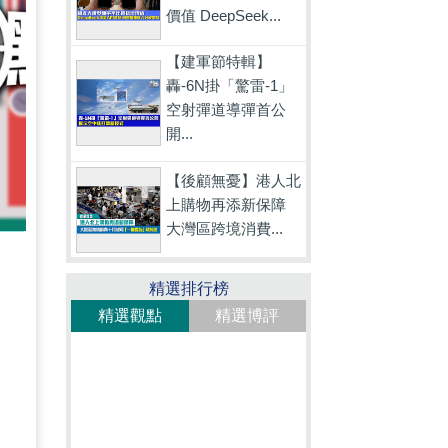
價值 DeepSeek...
【建軍節特輯】
轟-6N掛「驚雷-1」
空射彈道導彈首公
開...
【後顧無憂】港人北
上購物再添新保障
大灣區跨境消費...
精選排行榜
精選觀點
精選博評