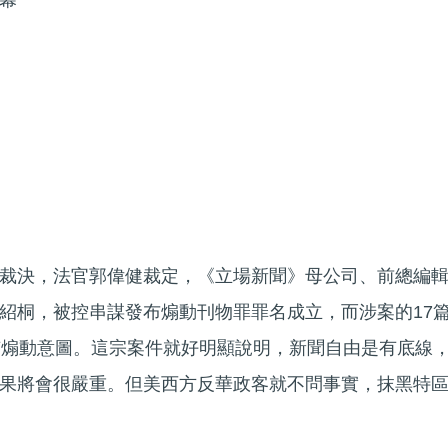
幕
裁決，法官郭偉健裁定，《立場新聞》母公司、前總編
紹桐，被控串謀發布煽動刊物罪罪名成立，而涉案的17
有煽動意圖。這宗案件就好明顯說明，新聞自由是有底線
果將會很嚴重。但美西方反華政客就不問事實，抹黑特