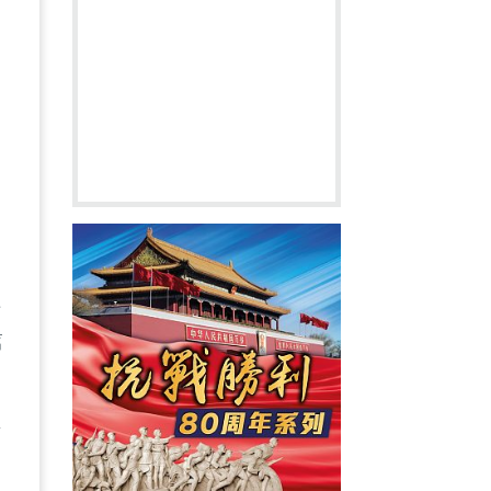
輯
篇
，
區