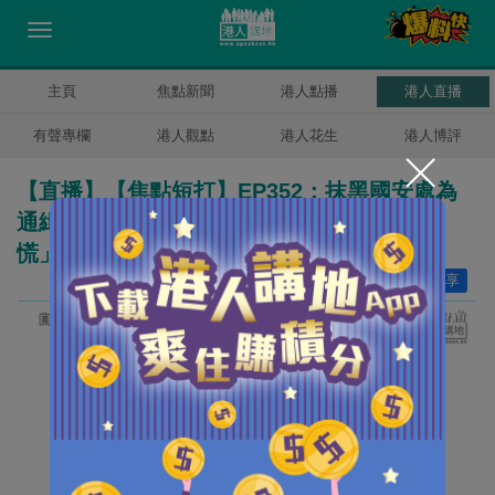
主頁
焦點新聞
港人點播
港人直播
有聲專欄
港人觀點
港人花生
港人博評
【直播】【焦點短打】EP352：抹黑國安處為
通緝犯洗白 訊問賣國者家人都叫「製造恐
慌」？
讚好
13
分享