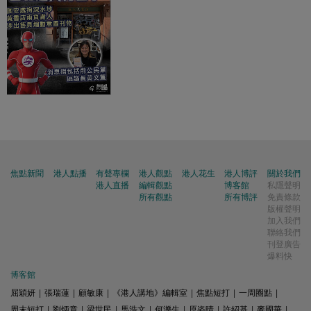
焦點新聞
港人點播
有聲專欄
港人觀點
港人花生
港人博評
關於我們
港人直播
編輯觀點
博客館
私隱聲明
所有觀點
所有博評
免責條款
版權聲明
加入我們
聯絡我們
刊登廣告
爆料快
博客館
屈穎妍
|
張瑞蓮
|
顧敏康
|
《港人講地》編輯室
|
焦點短打
|
一周圈點
|
周末短打
|
劉炳章
|
梁世民
|
馬浩文
|
何濼生
|
原姿晴
|
許紹基
|
麥國華
|