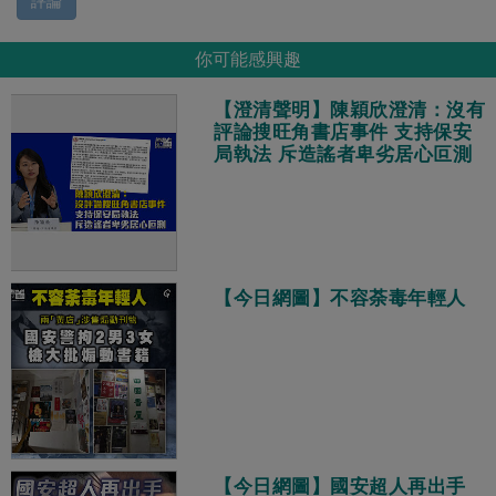
評論
你可能感興趣
【澄清聲明】陳穎欣澄清：沒有
評論搜旺角書店事件 支持保安
局執法 斥造謠者卑劣居心叵測
【今日網圖】不容荼毒年輕人
【今日網圖】國安超人再出手