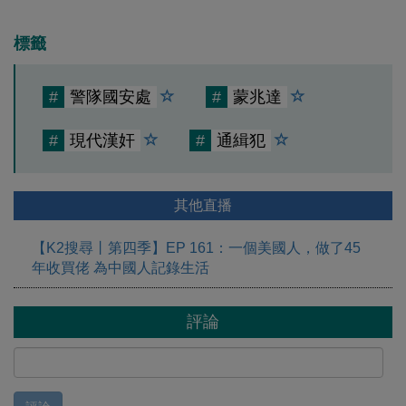
標籤
#
警隊國安處
#
蒙兆達
#
現代漢奸
#
通緝犯
其他直播
【K2搜尋丨第四季】EP 161：一個美國人，做了45
年收買佬 為中國人記錄生活
評論