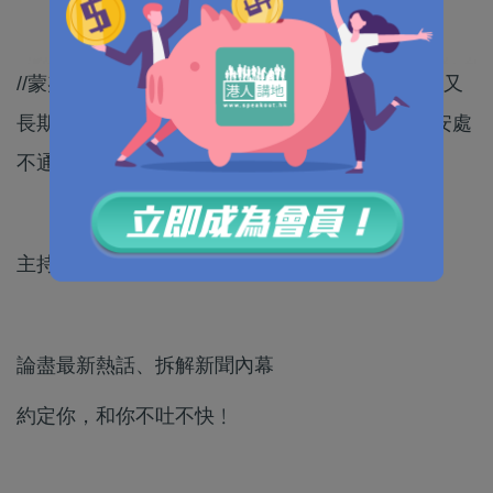
//蒙兆達離港後，曾在外地宣揚「港獨」；離港前又
長期擔任收受美國獻金組「職工盟」的高層，國安處
不通緝他，豈不是對不起國家、對不起香港？//
主持：《港人講地》執行總編輯許紹基
論盡最新熱話、拆解新聞內幕
約定你，和你不吐不快﹗