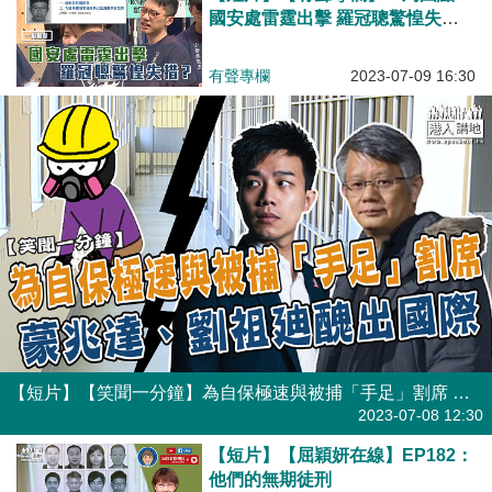
國安處雷霆出擊 羅冠聰驚惶失
措？
有聲專欄
2023-07-09 16:30
【短片】【笑聞一分鐘】為自保極速與被捕「手足」割席 蒙兆達、劉祖廸醜出國際
港人點播
2023-07-08 12:30
【短片】【屈穎妍在線】EP182：
他們的無期徒刑