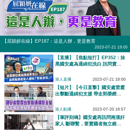
【屈穎妍在線】EP187：這是人辦，更是教育
有聲專欄
2023-07-21 19:05
【直播】【焦點短打】EP352：抹
黑國安處為通緝犯洗白 訊問賣國
者家人都叫「製造恐慌」？
港人直播
2023-07-21 18:00
【短片】【今日直擊】國安處雷霆
出擊斷通緝犯支援 帶走郭榮鏗及
蒙兆達家人問話
港人點播
2023-07-20 18:57
【筆評則鳴】國安處再訊問兩漢奸
家人 斷聯繫，要賣國者無立錐之