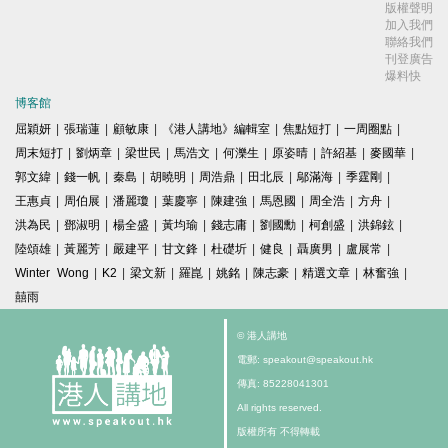
版權聲明
加入我們
聯絡我們
刊登廣告
爆料快
博客館
屈穎妍
|
張瑞蓮
|
顧敏康
|
《港人講地》編輯室
|
焦點短打
|
一周圈點
|
周末短打
|
劉炳章
|
梁世民
|
馬浩文
|
何濼生
|
原姿晴
|
許紹基
|
麥國華
|
郭文緯
|
錢一帆
|
秦島
|
胡曉明
|
周浩鼎
|
田北辰
|
鄔滿海
|
季霆剛
|
王惠貞
|
周伯展
|
潘麗瓊
|
葉慶寧
|
陳建強
|
馬恩國
|
周全浩
|
方舟
|
洪為民
|
鄧淑明
|
楊全盛
|
黃均瑜
|
錢志庸
|
劉國勳
|
柯創盛
|
洪錦鉉
|
陸頌雄
|
黃麗芳
|
嚴建平
|
甘文鋒
|
杜礎圻
|
健良
|
聶廣男
|
盧展常
|
Winter Wong
|
K2
|
梁文新
|
羅崑
|
姚銘
|
陳志豪
|
精選文章
|
林奮強
|
囍雨
© 港人講地
電郵: speakout@speakout.hk
傳真: 85228041301
All rights reserved.
版權所有 不得轉載