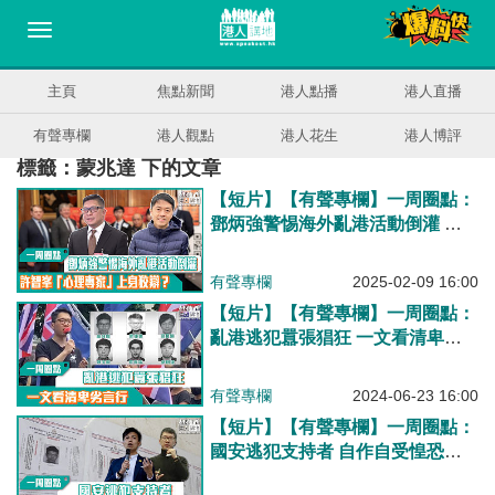
主頁
焦點新聞
港人點播
港人直播
有聲專欄
港人觀點
港人花生
港人博評
標籤：蒙兆達 下的文章
【短片】【有聲專欄】一周圈點：
鄧炳強警惕海外亂港活動倒灌 許
智峯「心理專家」上身狡辯？
有聲專欄
2025-02-09 16:00
【短片】【有聲專欄】一周圈點：
亂港逃犯囂張猖狂 一文看清卑劣
言行
有聲專欄
2024-06-23 16:00
【短片】【有聲專欄】一周圈點：
國安逃犯支持者 自作自受惶恐不
安