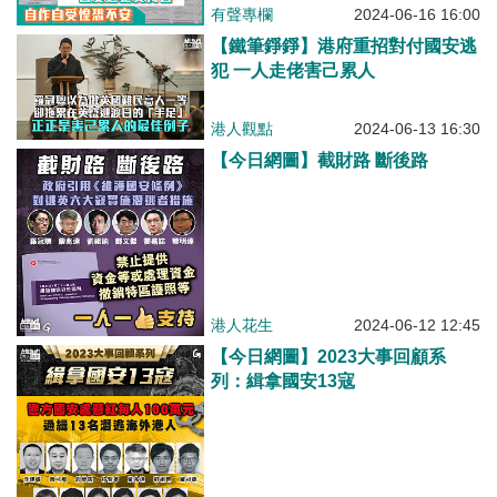
有聲專欄
2024-06-16 16:00
【鐵筆錚錚】港府重招對付國安逃
犯 一人走佬害己累人
港人觀點
2024-06-13 16:30
【今日網圖】截財路 斷後路
港人花生
2024-06-12 12:45
【今日網圖】2023大事回顧系
列：緝拿國安13寇