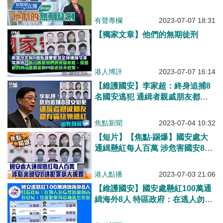
有聲專欄
2023-07-07 18:31
【獨家文章】他們的無期徒刑
港人博評
2023-07-07 16:14
【維護國安】李家超：終身追捕8
名國安逃犯 通緝者親戚朋友都有
資格領懸紅
焦點新聞
2023-07-04 10:32
【短片】【焦點‧踢爆】國安處大
通緝懸紅每人百萬 涉危害國安8逃
犯罪狀大披露
港人點播
2023-07-03 21:06
【維護國安】國安處懸紅100萬通
緝海外8人 特區政府：在逃人勿妄
想逃避刑責 保安局：切斷犯罪得
益和資金來源