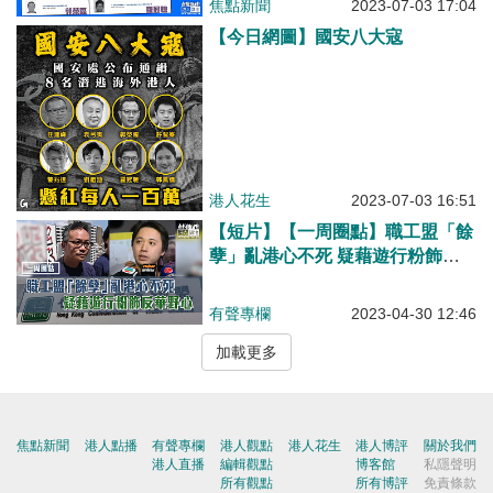
焦點新聞
2023-07-03 17:04
【今日網圖】國安八大寇
港人花生
2023-07-03 16:51
【短片】【一周圈點】職工盟「餘
孽」亂港心不死 疑藉遊行粉飾反
華野心
有聲專欄
2023-04-30 12:46
加載更多
焦點新聞
港人點播
有聲專欄
港人觀點
港人花生
港人博評
關於我們
港人直播
編輯觀點
博客館
私隱聲明
所有觀點
所有博評
免責條款