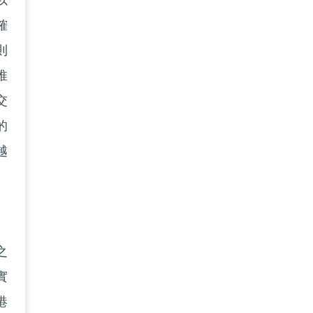
以
確
則
推
交
的
越
之
實
港