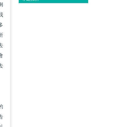
例
我
多
所
去
會
去
的
告