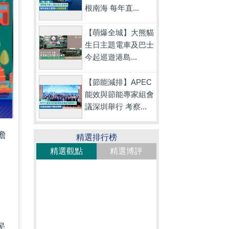
根南海 每年直...
【萌爆全城】大熊貓
生日主題電車及巴士
今起巡遊港島...
【節能減排】APEC
能效與節能專家組會
議深圳舉行 考察...
擔
精選排行榜
精選觀點
精選博評
民