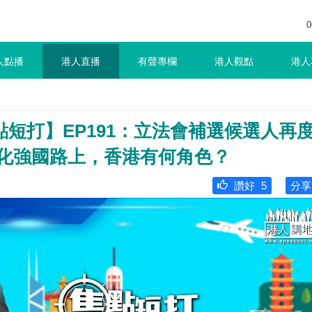
0
人點播
港人直播
有聲專欄
港人觀點
港人
短打】EP191：立法會補選候選人再
代化強國路上，香港有何角色？
讚好
5
分享