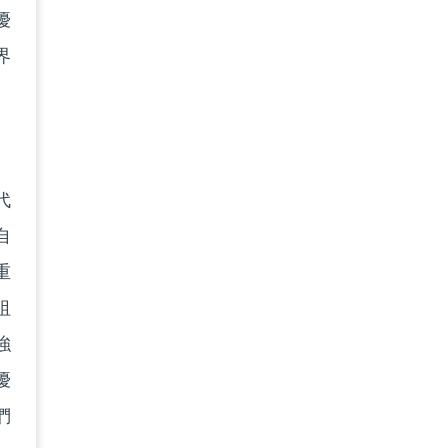
優
界
代
自
重
祖
強
優
們