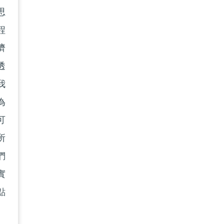
思
程
濟
透
我
為
可
所
們
實
點