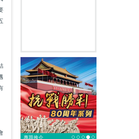
要
五
結
邁
有
。
會
專題推介