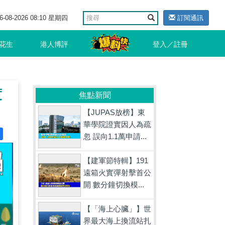
6-08-2026 08:10 星期四
訂閱通訊
花生
港人博評
登入／註冊
度
焦點新聞
【JUPAS放榜】東
華學院證實因人為疏
忽 誤向1.1萬申請...
【建軍節特輯】191
遠箱火實彈射擊首公
開 數分鐘切換模...
【「海上心臟」】世
界最大海上換流站扎