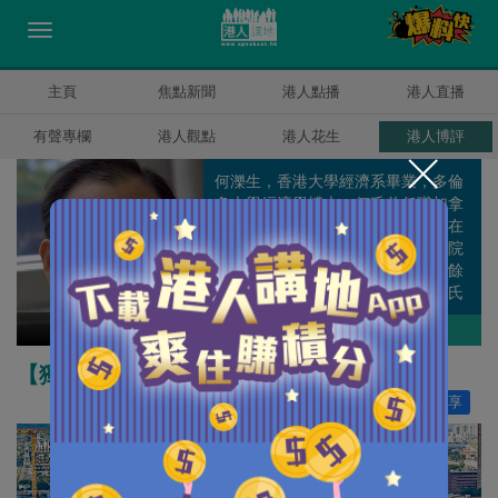
主頁
焦點新聞
港人點播
港人直播
有聲專欄
港人觀點
港人花生
港人博評
何濼生，香港大學經濟系畢業，多倫
多大學經濟學博士。何氏曾任職加拿
大安大略省政府庫務及經濟部，並在
香港中文大學、嶺南大學，珠海學院
等任教。何氏專攻政策研究，除百餘
篇學術論文外，更有多本著作。何氏
曾擔任多個公職及香港經濟學會會
何濼生
作者其他博評
長。
【獨家文章】論如何保證公屋符合成本效益
讚好
9
分享