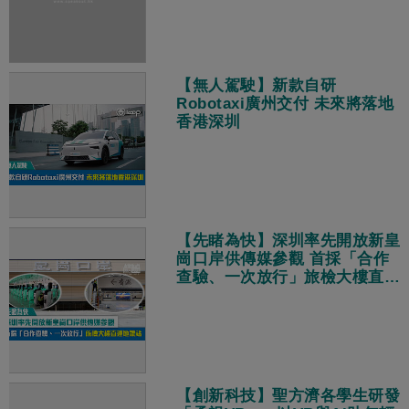
【無人駕駛】新款自研
Robotaxi廣州交付 未來將落地
香港深圳
【先睹為快】深圳率先開放新皇
崗口岸供傳媒參觀 首採「合作
查驗、一次放行」旅檢大樓直連
地鐵站
【創新科技】聖方濟各學生研發