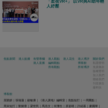
「柔視VR+」 以VR與AI助年輕
人紓壓
焦點新聞
港人點播
有聲專欄
港人觀點
港人花生
港人博評
關於我們
港人直播
編輯觀點
博客館
私隱聲明
所有觀點
所有博評
免責條款
版權聲明
加入我們
聯絡我們
刊登廣告
爆料快
博客館
屈穎妍
|
張瑞蓮
|
顧敏康
|
《港人講地》編輯室
|
焦點短打
|
一周圈點
|
周末短打
|
劉炳章
|
梁世民
|
馬浩文
|
何濼生
|
原姿晴
|
許紹基
|
麥國華
|