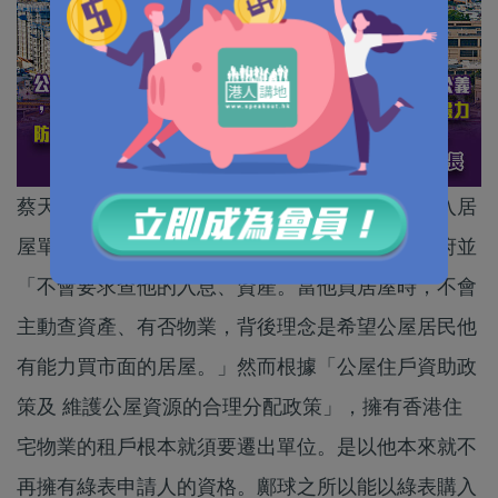
蔡天鳳前家翁鄺球持有幾千萬豪宅仍能以綠表購入居
屋單位，原因據稱是因為以綠表資格買居屋，政府並
「不會要求查他的入息、資產。當他買居屋時，不會
主動查資產、有否物業，背後理念是希望公屋居民他
有能力買市面的居屋。」然而根據「公屋住戶資助政
策及 維護公屋資源的合理分配政策」，擁有香港住
宅物業的租戶根本就須要遷出單位。是以他本來就不
再擁有綠表申請人的資格。鄺球之所以能以綠表購入