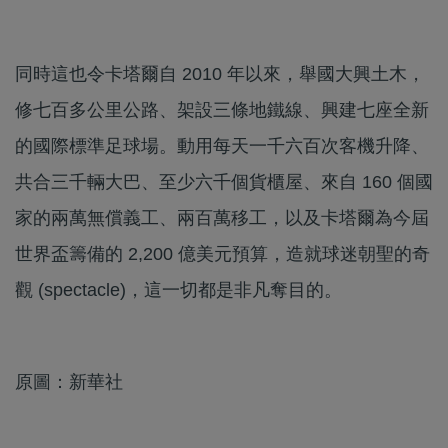
同時這也令卡塔爾自 2010 年以來，舉國大興土木，
修七百多公里公路、架設三條地鐵線、興建七座全新
的國際標準足球場。動用每天一千六百次客機升降、
共合三千輛大巴、至少六千個貨櫃屋、來自 160 個國
家的兩萬無償義工、兩百萬移工，以及卡塔爾為今屆
世界盃籌備的 2,200 億美元預算，造就球迷朝聖的奇
觀 (spectacle)，這一切都是非凡奪目的。
原圖：新華社