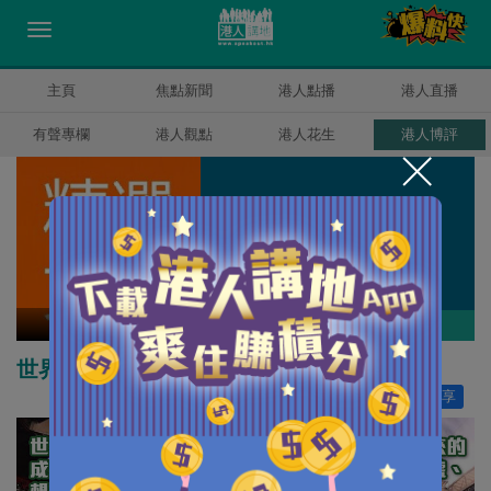
主頁
焦點新聞
港人點播
港人直播
有聲專欄
港人觀點
港人花生
港人博評
精選文章
作者其他博評
世界盃足球的朝聖神話
讚好
5
分享