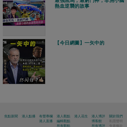
最強黑馬，最窮門神，非洲小國
熱血逆襲的故事
【今日網圖】一矢中的
焦點新聞
港人點播
有聲專欄
港人觀點
港人花生
港人博評
關於我們
港人直播
編輯觀點
博客館
私隱聲明
所有觀點
所有博評
免責條款