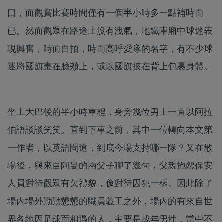
口，而觀賞比賽時間僅有一個半小時多一點補時而
已。然而觀眾在路途上沒有洩氣，地鐵車廂中球迷表
現興奮，時而自拍，時而高呼愛隊的名字，有不少球
迷將國旗畫在臉頰上，或以國旗披在背上包裹身體。
坐上大巴後的半小時車程，身旁幾位男士一直以阿拉
伯語談談笑笑。直到下車之前，其中一位轉向本文第
一作者，以英語問道，到底今場支持哪一隊？又在散
場後，與來自阿曼的兩父子聊了幾句，父親抱怨保安
人員對待觀眾有欠禮貌，像對待囚犯一樣。因此除了
場內場外勤勤懇懇的職員義工之外，場內的有來自世
界各地因足球而相遇的人，主要是成年男性，當中不