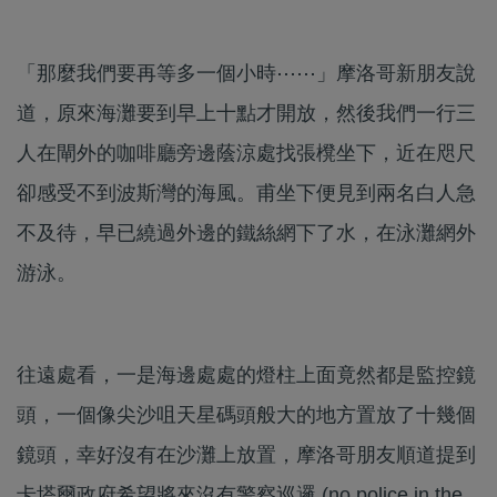
「那麼我們要再等多一個小時⋯⋯」摩洛哥新朋友說
道，原來海灘要到早上十點才開放，然後我們一行三
人在閘外的咖啡廳旁邊蔭涼處找張櫈坐下，近在咫尺
卻感受不到波斯灣的海風。甫坐下便見到兩名白人急
不及待，早已繞過外邊的鐵絲網下了水，在泳灘網外
游泳。
往遠處看，一是海邊處處的燈柱上面竟然都是監控鏡
頭，一個像尖沙咀天星碼頭般大的地方置放了十幾個
鏡頭，幸好沒有在沙灘上放置，摩洛哥朋友順道提到
卡塔爾政府希望將來沒有警察巡邏 (no police in the