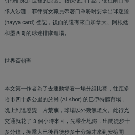
引他們來到這裡的原因。很快便到十點，便往閘口排
隊入沙灘，菲律賓女職員帶著口罩吩咐要拿出球迷證
(hayya card) 登記，後面的還有來自加拿大、阿根廷
和墨西哥的球迷排隊進場。
世界盃朝聖
本文第一作者為了去運動場看一場分組比賽，往距多
哈市四十多公里的於爾 (Al Khor) 的巴伊特體育場，
晚上到達感覺一片荒蕪，球場以外幾無燈火。此行光
交通就花了 3 個小時來回，先乘坐地鐵，出閘徒步十
多分鐘，換乘大巴後再徒步多十分鐘才來到安檢閘