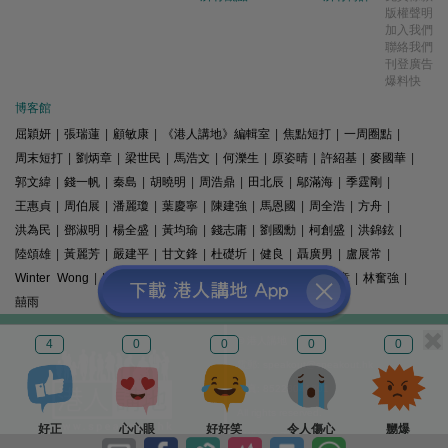
版權聲明
加入我們
聯絡我們
刊登廣告
爆料快
博客館
屈穎妍
|
張瑞蓮
|
顧敏康
|
《港人講地》編輯室
|
焦點短打
|
一周圈點
|
周末短打
|
劉炳章
|
梁世民
|
馬浩文
|
何濼生
|
原姿晴
|
許紹基
|
麥國華
|
郭文緯
|
錢一帆
|
秦島
|
胡曉明
|
周浩鼎
|
田北辰
|
鄔滿海
|
季霆剛
|
王惠貞
|
周伯展
|
潘麗瓊
|
葉慶寧
|
陳建強
|
馬恩國
|
周全浩
|
方舟
|
洪為民
|
鄧淑明
|
楊全盛
|
黃均瑜
|
錢志庸
|
劉國勳
|
柯創盛
|
洪錦鉉
|
陸頌雄
|
黃麗芳
|
嚴建平
|
甘文鋒
|
杜礎圻
|
健良
|
聶廣男
|
盧展常
|
Winter Wong
|
K2
|
梁文新
|
羅崑
|
姚銘
|
陳志豪
|
精選文章
|
林奮強
|
囍雨
© 港人講地
4
0
0
0
0
電郵: speakout@speakout.hk
傳真: 85228041301
All rights reserved.
好正
心心眼
好好笑
令人傷心
嬲爆
版權所有 不得轉載