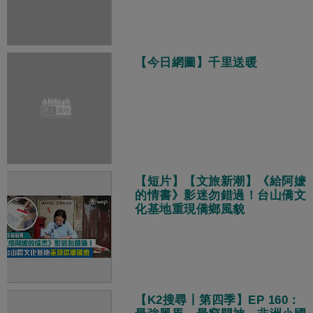
【今日網圖】千里送暖
【短片】【文旅新潮】《給阿嬷
的情書》影迷勿錯過！台山僑文
化基地重現僑鄉風貌
【K2搜尋丨第四季】EP 160：