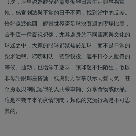
其次，厄里認為觀光必需要偏離日常生活與事務常
軌，感官刺激與平常的日子不同，找到當中的反差。
恰好遠渡他國，觀賞世界盃足球決賽週的現場比賽，
合乎這一種凝視想像，尤其處身於不同國家與文化的
球迷之中，大家的眼球都聚焦於足球，而不是日常的
柴米油鹽、嘮嘮叨叨、營營役役。連平日令人厭倦的
等候、通勤，也增添了趣味，讓球迷不怕陌生，敢以
非母語跟鄰座搭訕，或與對方擊掌以示同聲同氣，甚
至勇敢與剛剛認識的人共乘車輛、分享食物或飲品。
這是在幾年來的疫情期間，類似的交流行為是不可思
異的。