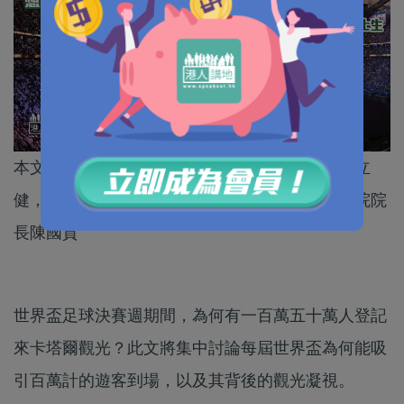
本文作者為新加坡南洋理工大學社會學博士生張立
健，與香港恒生大學客座教授、陳氏社會研究學院院
長陳國賁
世界盃足球決賽週期間，為何有一百萬五十萬人登記
來卡塔爾觀光？此文將集中討論每屆世界盃為何能吸
引百萬計的遊客到場，以及其背後的觀光凝視。