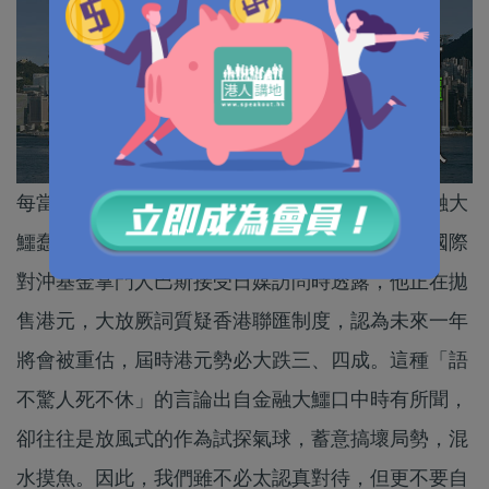
每當國際政經環境醞釀危機，總會令一班西方金融大
鱷蠢蠢欲動，推波助瀾想趁機大撈一筆。近日，國際
對沖基金掌門人巴斯接受日媒訪問時透露，他正在拋
售港元，大放厥詞質疑香港聯匯制度，認為未來一年
將會被重估，屆時港元勢必大跌三、四成。這種「語
不驚人死不休」的言論出自金融大鱷口中時有所聞，
卻往往是放風式的作為試探氣球，蓄意搞壞局勢，混
水摸魚。因此，我們雖不必太認真對待，但更不要自