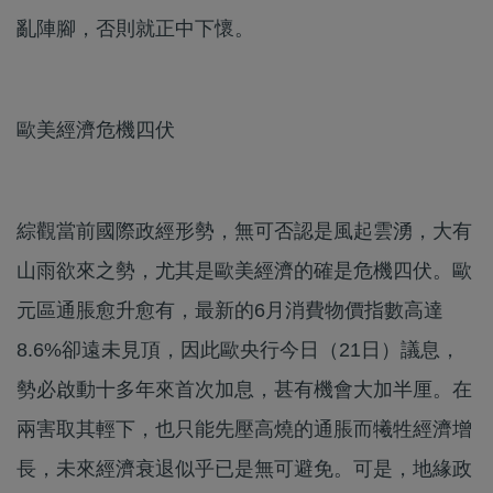
亂陣腳，否則就正中下懷。
歐美經濟危機四伏
綜觀當前國際政經形勢，無可否認是風起雲湧，大有
山雨欲來之勢，尤其是歐美經濟的確是危機四伏。歐
元區通脹愈升愈有，最新的6月消費物價指數高達
8.6%卻遠未見頂，因此歐央行今日（21日）議息，
勢必啟動十多年來首次加息，甚有機會大加半厘。在
兩害取其輕下，也只能先壓高燒的通脹而犧牲經濟增
長，未來經濟衰退似乎已是無可避免。可是，地緣政