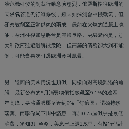
治危機引發的制裁行動愈演愈烈，俄羅斯輸往歐洲的
天然氣管道例行維修後，雖未如揣測會乘機截氣，但
卻會被削至正常供氣的兩成，儼如在火燒的通脹上澆
油，歐洲往後加息將會是漫漫長路。更堪憂的是，意
大利政府雖避過解散危險，但高築的債務卻大到不能
倒，可能會再次引爆歐洲金融風暴。
另一邊廂的美國情況也類似，同樣面對高燒難遏的通
脹，最新公布的6月消費物價指數飆至9.1%的逾四十
年高峰，要將通脹壓至近約2%「舒適區」還須持續
落藥。而聯儲局下周中議息，再加0.75厘似乎是最低
消費，須知3月至今，美息已上調1.5厘，有投行估計