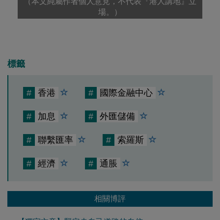
（本文純屬作者個人意見，不代表『港人講地』立
場。）
標籤
#
香港
#
國際金融中心
#
加息
#
外匯儲備
#
聯繫匯率
#
索羅斯
#
經濟
#
通脹
相關博評