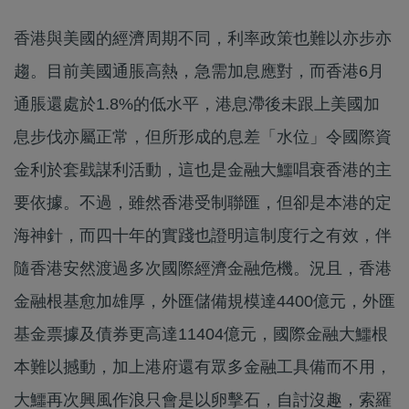
香港與美國的經濟周期不同，利率政策也難以亦步亦
趨。目前美國通脹高熱，急需加息應對，而香港6月
通脹還處於1.8%的低水平，港息滯後未跟上美國加
息步伐亦屬正常，但所形成的息差「水位」令國際資
金利於套戥謀利活動，這也是金融大鱷唱衰香港的主
要依據。不過，雖然香港受制聯匯，但卻是本港的定
海神針，而四十年的實踐也證明這制度行之有效，伴
隨香港安然渡過多次國際經濟金融危機。況且，香港
金融根基愈加雄厚，外匯儲備規模達4400億元，外匯
基金票據及債券更高達11404億元，國際金融大鱷根
本難以撼動，加上港府還有眾多金融工具備而不用，
大鱷再次興風作浪只會是以卵擊石，自討沒趣，索羅