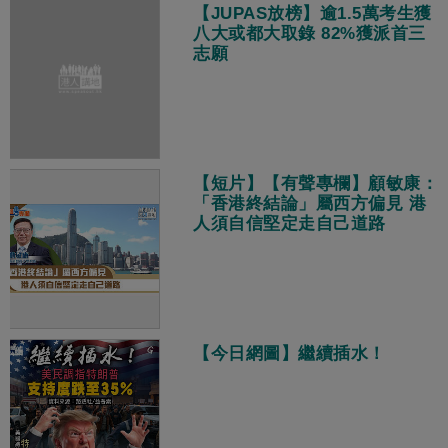
【JUPAS放榜】逾1.5萬考生獲
八大或都大取錄 82%獲派首三
志願
【短片】【有聲專欄】顧敏康：
「香港終結論」屬西方偏見 港
人須自信堅定走自己道路
【今日網圖】繼續插水！