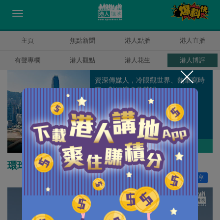
主頁
焦點新聞
港人點播
港人直播
有聲專欄
港人觀點
港人花生
港人博評
資深傳媒人，冷眼觀世界、熱筆寫時
事，對經濟尤具慧眼。
錢一帆
作者其他博評
環球風雲「息」變 金融大鱷撩事鬥非
讚好
66
分享