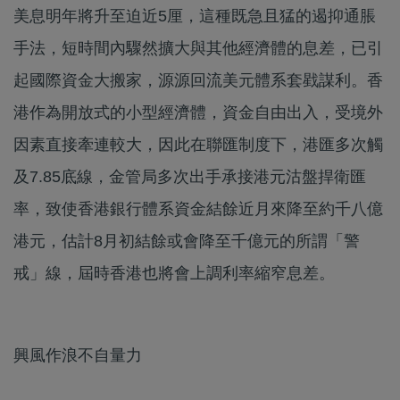
美息明年將升至迫近5厘，這種既急且猛的遏抑通脹
手法，短時間內驟然擴大與其他經濟體的息差，已引
起國際資金大搬家，源源回流美元體系套戥謀利。香
港作為開放式的小型經濟體，資金自由出入，受境外
因素直接牽連較大，因此在聯匯制度下，港匯多次觸
及7.85底線，金管局多次出手承接港元沽盤捍衛匯
率，致使香港銀行體系資金結餘近月來降至約千八億
港元，估計8月初結餘或會降至千億元的所謂「警
戒」線，屆時香港也將會上調利率縮窄息差。
興風作浪不自量力