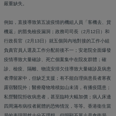
嚴重缺失。
例如，直接導致第五波疫情的機組人員「客機去、貨
機返」的豁免檢疫漏洞；政務司司長（2月12日）和
行政長官（2月13日）就五個與內地對接的工作小組
負責官員人選及工作分配前後不一；安老院全面爆發
疫情導致大量確診、死亡個案集中在院友群體；確
診、檢疫、隔離、物流安排欠佳導致大量確診及病患
者滯留家中，但缺乏支援；有不能自理病患長者寒夜
露宿醫院外；醫療廢物堆積如山未清，有播疫隱患；
私營醫院拒收病患者，甚至臨時大幅加價；病人床邊
四周滿布病歿者屍體的恐怖情況，等等。香港衞生當
局的表現固然十分不理想，但明顯不單止是食衞局、