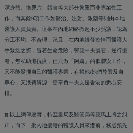
潔身體、換尿片、餵食等大部分繁重而非專業性工
作，而其餘9項工作如醫治、注射、派藥等則由本地
醫護人員負責。這事在內地網絡掀起不少熱議，認為
分工不均、不合理；況且，在內地爆發疫情而醫護人
手緊絀之際，冒着生命危險，響應中央號召，逆行援
港，無私助港抗疫，但只做「阿嬸」的低層次工作，
又不能發揮自己的醫護專業，有損他/她們尊嚴及自
尊心，又浪費資源，更辜負中央支援香港的悉心安
排。
如以上網傳屬實，特區當局及醫管局等應馬上將之糾
正，而下一批內地援港的醫護人員來港前，務必預先