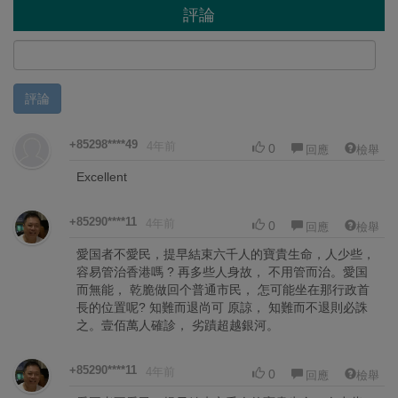
評論
評論
+85298****49
4年前
0
回應
檢舉
Excellent
+85290****11
4年前
0
回應
檢舉
愛国者不愛民，提早結束六千人的寶貴生命，人少些，
容易管治香港嗎 ? 再多些人身故， 不用管而治。愛国
而無能， 乾脆做回个普通市民， 怎可能坐在那行政首
長的位置呢? 知難而退尚可 原諒， 知難而不退則必誅
之。壹佰萬人確診， 劣蹟超越銀河。
+85290****11
4年前
0
回應
檢舉