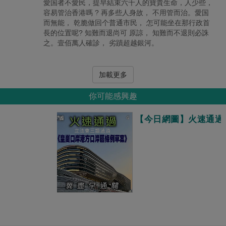
愛国者不愛民，提早結束六千人的寶貴生命，人少些，
容易管治香港嗎 ? 再多些人身故， 不用管而治。愛国
而無能， 乾脆做回个普通市民， 怎可能坐在那行政首
長的位置呢? 知難而退尚可 原諒， 知難而不退則必誅
之。壹佰萬人確診， 劣蹟超越銀河。
加載更多
你可能感興趣
【今日網圖】火速通過