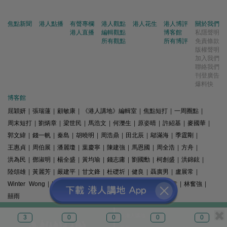
焦點新聞
港人點播
有聲專欄
港人觀點
港人花生
港人博評
關於我們
港人直播
編輯觀點
博客館
私隱聲明
所有觀點
所有博評
免責條款
版權聲明
加入我們
聯絡我們
刊登廣告
爆料快
博客館
屈穎妍
|
張瑞蓮
|
顧敏康
|
《港人講地》編輯室
|
焦點短打
|
一周圈點
|
周末短打
|
劉炳章
|
梁世民
|
馬浩文
|
何濼生
|
原姿晴
|
許紹基
|
麥國華
|
郭文緯
|
錢一帆
|
秦島
|
胡曉明
|
周浩鼎
|
田北辰
|
鄔滿海
|
季霆剛
|
王惠貞
|
周伯展
|
潘麗瓊
|
葉慶寧
|
陳建強
|
馬恩國
|
周全浩
|
方舟
|
洪為民
|
鄧淑明
|
楊全盛
|
黃均瑜
|
錢志庸
|
劉國勳
|
柯創盛
|
洪錦鉉
|
陸頌雄
|
黃麗芳
|
嚴建平
|
甘文鋒
|
杜礎圻
|
健良
|
聶廣男
|
盧展常
|
Winter Wong
|
K2
|
梁文新
|
羅崑
|
姚銘
|
陳志豪
|
精選文章
|
林奮強
|
囍雨
© 港人講地
3
0
0
0
0