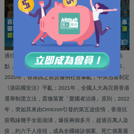
過往連續三年的全國兩會，香港都不必要地成為焦
點，作為全國政協委員，筆者親身參與，感受良多。
2020年，香港因之前反修例社會暴亂，中央迅速制定
《港區國安法》平亂；2021年，全國人大為完善香港
選舉制度立法，貫徹落實「愛國者治港」原則；2022
年，突如其來由Omicron引發的第五波疫情，香港抗
疫戰線幾乎全面崩潰，爆疫兩個多月，超過百萬人染
疫，約六千人疫歿，成為全國確診個案、死亡個案最