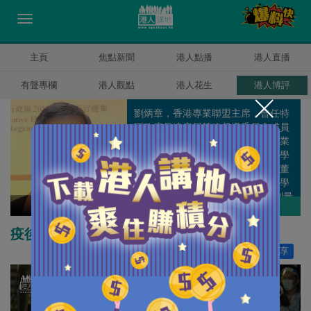
主頁
焦點新聞
港人點播
港人直播
有聲專欄
港人觀點
港人花生
港人博評
劉炳章，香港專業聯盟主席，曾任特
區政府長遠房屋策略督導委員會成員
及經濟發展委員會成員兼專業服務業
工作小組召集人。曾任香港測量師學
會會長、市區重建局董事會非執行董
事、港鐵非執行董事、香港城市大學
校董會成員和香港立法會(建築、測量
劉炳章
作者其他博評
及都市規劃界)議員等公職。
疫後重建須着重「兩制」銜接
讚好
5
分享