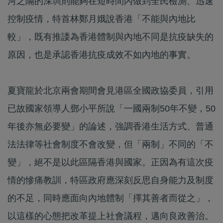
河之隔的深圳則能夠在短時間內做到全民檢測、迅速
控制疫情，特首林鄭月娥說香港「不能與內地比
較」，既有推諉為香港體制與內地不同是抗疫缺失的
原因，也是承認香港抗疫成效不如內地的事實。
夏寶龍於北京兩會期間會見港區全國政協委員，引用
已故國家領導人鄧小平所說「一國兩制50年不變，50
年後亦無必要變」的論述，強調香港生活方式、普通
法法律等社會制度不會改變，但「兩制」不同的「不
變」，絕不是以此區隔香港與國家。正因為有這次疫
情的慘痛教訓，特區政府應深刻反思自身能力及制度
的不足，同時應面向內地體制「擇其善者而從之」，
以這樣的心態把改革提上社會議程，邁向良政善治。