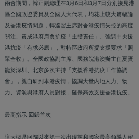
兩會期間，韓正副總理在3月6日和3月7日分別接見港
區全國政協委員及全國人大代表，均花上較大篇幅論
及香港疫情問題，轉達習主席對香港疫情失控的高度
關注、責成港府肩負抗疫「主體責任」、強調中央援
港抗疫「有求必應」，對特區政府所提支援要求「照
單全收」。全國政協副主席、國務院港澳辦主任夏寶
龍於深圳、北京多次主持「支援香港抗疫工作協調
會」，親自研判本港疫情，協調大量內地人力、物
力、資源與港府人員對接，確保高效支援香港抗疫。
最高指示 回歸首次
這大概是回歸以來第一次出現黨和國家最高領導人密