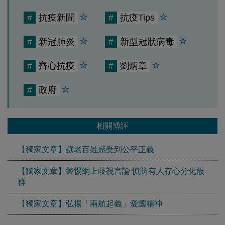
#
抗疫新聞
#
抗疫Tips
#
新冠肺炎
#
新型冠狀病毒
#
齊心抗疫
#
劉炳章
#
政府
相關博評
【獨家文章】讓老百姓感受到公平正義
【獨家文章】警惕網上歧視言論 慎防有人存心分化族
群
【獨家文章】弘揚「兩航起義」愛國精神