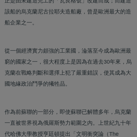
正是由未建造完工的「瓦良格號」改建而成；而建造
該船的烏克蘭尼古拉耶夫造船廠，曾是歐洲最大的造
船企業之一。
從一個經濟實力頗強的工業國，淪落至今成為歐洲最
窮的國家之一，很大程度上是因為在過去30年來，烏
克蘭在戰略判斷和選擇上犯了嚴重錯誤，使其成為大
國地緣政治鬥爭的犧牲品。
作為前蘇聯的一部分，即使蘇聯已解體多年，烏克蘭
一直被世界視為俄羅斯勢力範圍之內。上世紀九十年
代哈佛大學教授亨廷頓提出「文明衝突論（The