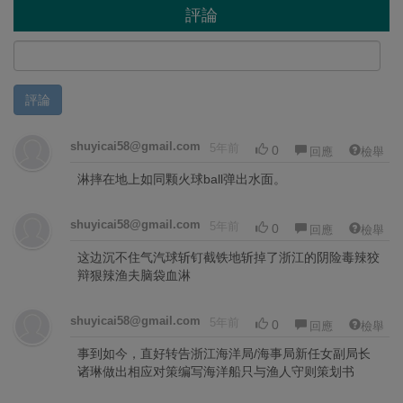
評論
評論
shuyicai58@gmail.com
5年前
0
回應
檢舉
淋摔在地上如同颗火球ball弹出水面。
shuyicai58@gmail.com
5年前
0
回應
檢舉
这边沉不住气汽球斩钉截铁地斩掉了浙江的阴险毒辣狡
辩狠辣渔夫脑袋血淋
shuyicai58@gmail.com
5年前
0
回應
檢舉
事到如今，直好转告浙江海洋局/海事局新任女副局长
诸琳做出相应对策编写海洋船只与渔人守则策划书