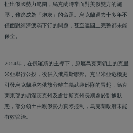
扯出俄國勢力範圍，烏克蘭時常面對美俄雙方的施
壓，難逃成為「炮灰」的命運。烏克蘭過去十多年不
僅面對經濟疲弱下行的問題，甚至連國土完整都未能
保全。
2014年，在俄羅斯的主導下，原屬烏克蘭領土的克里
米亞舉行公投，後併入俄羅斯聯邦。克里米亞危機更
引發烏克蘭境內俄族分離主義武裝部隊的冒起，烏克
蘭東部的頓涅茨克州及盧甘斯克州長期處於割據狀
態，部分領土由親俄勢力實際控制，烏克蘭政府未能
有效管治。