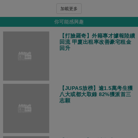
加載更多
你可能感興趣
【打臉羅奇】外籍專才據報陸續
回流 甲廈出租率改善豪宅租金
回升
【JUPAS放榜】逾1.5萬考生獲
八大或都大取錄 82%獲派首三
志願