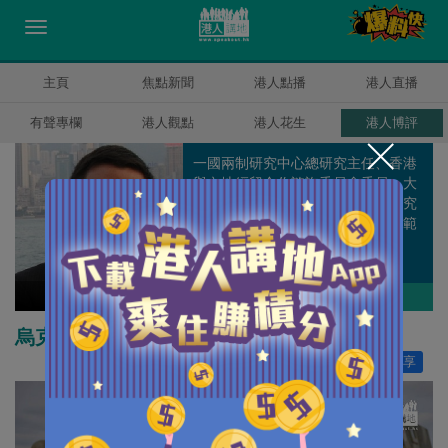
主頁
焦點新聞
港人點播
港人直播
有聲專欄
港人觀點
港人花生
港人博評
一國兩制研究中心總研究主任、香港
與內地經貿合作諮詢委員會委員、大
嶼山發展諮詢委員會委員，從事研究
工作多年，主力研究政治、經濟等範
疇。
方舟
作者其他博評
烏克蘭如何成為香港的反面教材？
讚好
55
分享