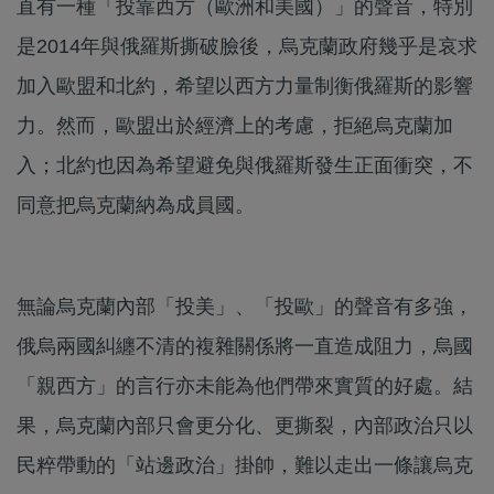
直有一種「投靠西方（歐洲和美國）」的聲音，特別
是2014年與俄羅斯撕破臉後，烏克蘭政府幾乎是哀求
加入歐盟和北約，希望以西方力量制衡俄羅斯的影響
力。然而，歐盟出於經濟上的考慮，拒絕烏克蘭加
入；北約也因為希望避免與俄羅斯發生正面衝突，不
同意把烏克蘭納為成員國。
無論烏克蘭內部「投美」、「投歐」的聲音有多強，
俄烏兩國糾纏不清的複雜關係將一直造成阻力，烏國
「親西方」的言行亦未能為他們帶來實質的好處。結
果，烏克蘭內部只會更分化、更撕裂，內部政治只以
民粹帶動的「站邊政治」掛帥，難以走出一條讓烏克