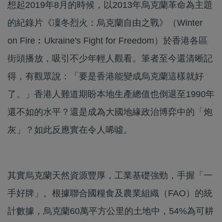
想起2019年8月的時候，以2013年烏克蘭革命為主題
的紀錄片《凜冬烈火：烏克蘭自由之戰》（Winter
on Fire︰Ukraine's Fight for Freedom）於香港各區
街頭播放，吸引不少年輕人觀看。筆者至今還清晰記
得，有觀眾說：「要是香港能變成烏克蘭這樣就好
了。」香港人難道期盼本地生產總值也倒退至1990年
還不如的水平？還是成為大國地緣政治博弈中的「炮
灰」？如此反應實在令人唏噓。
其實烏克蘭天然資源豐厚，工業基礎強勁，手握「一
手好牌」。根據聯合國糧食及農業組織（FAO）的統
計數據，烏克蘭60萬平方公里的土地中，54%為可耕