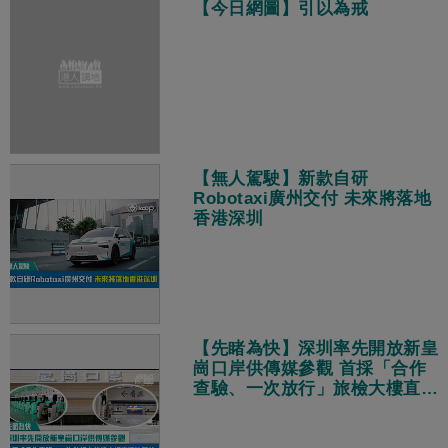
【今日網圖】引以為戒
【無人駕駛】新款自研
Robotaxi廣州交付 未來將落地
香港深圳
【先睹為快】深圳率先開放新皇
崗口岸供傳媒參觀 首採「合作
查驗、一次放行」旅檢大樓直連
地鐵站