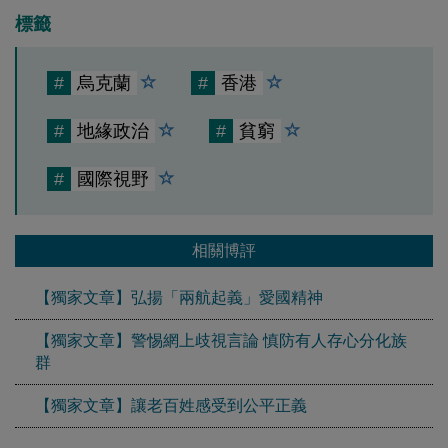
標籤
#
烏克蘭
#
香港
#
地緣政治
#
貧窮
#
國際視野
相關博評
【獨家文章】弘揚「兩航起義」愛國精神
【獨家文章】警惕網上歧視言論 慎防有人存心分化族
群
【獨家文章】讓老百姓感受到公平正義